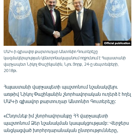
ՄԻՋԱԶԳԱՅԻՆ
ՄՇԱԿՈՒՅԹ
ՍՊՈՐՏ
ՄԵԿՆԱԲԱՆՈՒԹՅՈՒՆ
ՏՏ ԵՒ ԻՆՏԵՐՆԵՏ
ՄԱԿ-ի գլխավոր քարտուղար Անտոնիո Գուտերեշը
կազմակերպության կենտրոնակայանում ողջունում է Հայաստանի
ԿՈՐՈՆԱՎԻՐՈՒՍ
վարչապետ Նիկոլ Փաշինյանին, Նյու Յորք, 24-ը սեպտեմբերի,
ԱՐԽԻՎ
2018թ․
ՏԵՍԱՆՅՈՒԹԵՐ
Հայաստանի վարչապետի պաշտոնում նշանակվելու
ԲԱՆԱՎԵՃ
առթիվ Նիկոլ Փաշինյանին շնորհավորական ուղերձ է հղել
ՄԱԿ-ի գլխավոր քարտուղար Անտոնիո Գուտերեշը:
ՁԳՏԵԼՈՎ ԼԱՎԱԳՈՒՅՆԻՆ
ՓՈԴՔԱՍԹ
«Ընդունեք իմ շնորհավորանքը ՀՀ վարչապետի
պաշտոնում Ձեր նշանակման կապակցությամբ: Վերջերս
Հայերեն
անցկացված խորհրդարանական ընտրությունները,