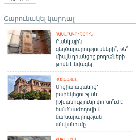
Շարունակել կարդալ
ՀԱՍԱՐԱԿՈՒԹՅՈՒՆ
Բանկային
զեղծարարությունների՞, թե՞
միայն դրանցից բողոքների
թիվն է նվազել
ՀԱՅԱՍՏԱՆ
Սոցիալականից՝
բարեկեցության.
իշխանությունը փոխո՞ւմ է
հանձնաժողովի և
նախարարության
անվանումը
ՀԱՅԱՍՏԱՆ