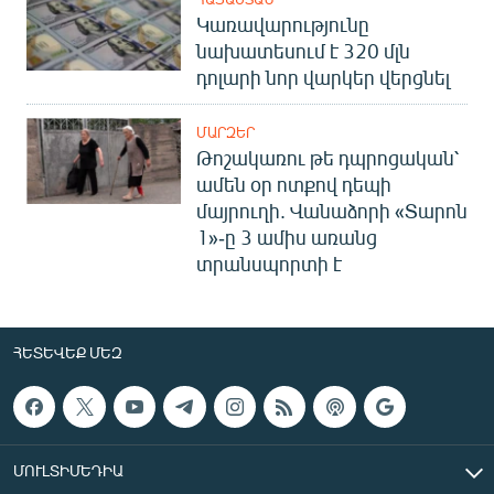
Կառավարությունը
նախատեսում է 320 մլն
դոլարի նոր վարկեր վերցնել
ՄԱՐԶԵՐ
Թոշակառու թե դպրոցական՝
ամեն օր ոտքով դեպի
մայրուղի. Վանաձորի «Տարոն
1»-ը 3 ամիս առանց
տրանսպորտի է
ՀԵՏԵՎԵՔ ՄԵԶ
ՄՈՒԼՏԻՄԵԴԻԱ