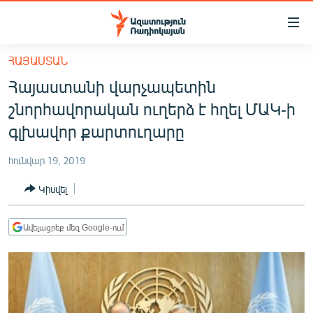
Մատչելիության
հղումներ
Անցնել
ՀԱՅԱՍՏԱՆ
հիմնական
ԱԶԱՏՈՒԹՅՈՒՆ TV
Հայաստանի վարչապետին
բովանդակությանը
ՀԱՅԱՍՏԱՆ
Անցնել
շնորհավորական ուղերձ է հղել ՄԱԿ-ի
հիմնական
ՔԱՂԱՔԱԿԱՆ
գլխավոր քարտուղարը
մենյուին
ԸՆՏՐՈՒԹՅՈՒՆՆԵՐ 2026
Որոնում
հունվար 19, 2019
ԻՐԱՎՈՒՆՔ
Կիսվել
ՀԱՍԱՐԱԿՈՒԹՅՈՒՆ
ՏՆՏԵՍՈՒԹՅՈՒՆ
Ավելացրեք մեզ Google-ում
ՂԱՐԱԲԱՂ
ՊԱՏԵՐԱԶՄԻ 6 ՇԱԲԱԹՆԵՐԸ
ՏԱՐԱԾԱՇՐՋԱՆ