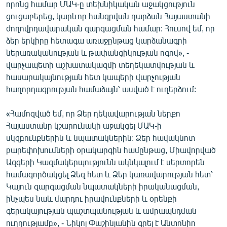
որոնց համար ՄԱԿ-ը տեխնիկական աջակցություն
English
ցուցաբերեց, կարևոր հանգրվան դարձան Հայաստանի
Русский
ժողովրդավարական զարգացման համար: Հուսով եմ, որ
ձեր երկիրը հետագա առաջընթաց կարձանագրի
ներառականության և թափանցիկության ոգով», -
ՀԵՏԵՎԵՔ ՄԵԶ
վարչապետի աշխատակազմի տեղեկատվության և
հասարակայնության հետ կապերի վարչության
հաղորդագրության համաձայն՝ ասված է ուղերձում:
«Համոզված եմ, որ Ձեր ղեկավարության ներքո
«Ազատության» բոլոր կայքերը
Հայաստանը կշարունակի աջակցել ՄԱԿ-ի
սկզբունքներին և նպատակներին: Ձեր հավակնոտ
բարեփոխումների օրակարգին համընթաց, Միավորված
Ազգերի Կազմակերպությունն ակնկալում է սերտորեն
համագործակցել Ձեզ հետ և Ձեր կառավարության հետ՝
Կայուն զարգացման նպատակների իրականացման,
ինչպես նաև մարդու իրավունքների և օրենքի
գերակայության պաշտպանության և ամրապնդման
ուղղությամբ», - Նիկոլ Փաշինյանին գրել է Անտոնիո