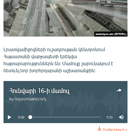
ՄԻՋԱԶԳԱՅԻՆ
ՄՇԱԿՈՒՅԹ
ՍՊՈՐՏ
ՄԵԿՆԱԲԱՆՈՒԹՅՈՒՆ
ՏՏ ԵՒ ԻՆՏԵՐՆԵՏ
Լրատվամիջոցների ուշադրության կենտրոնում
Հայաստանի վարչապետի երեկվա
ԿՈՐՈՆԱՎԻՐՈՒՍ
հայտարարություններն են: Մամուլը շարունակում է
ԱՐԽԻՎ
հետևել նոր խորհրդարանի աշխատանքին:
ՏԵՍԱՆՅՈՒԹԵՐ
ԲԱՆԱՎԵՃ
Հունվարի 16-ի մամուլ
by
Ազատություն ռ/կ
ՁԳՏԵԼՈՎ ԼԱՎԱԳՈՒՅՆԻՆ
No media source currently available
ՓՈԴՔԱՍԹ
0:00
3:33
Հայերեն
Ուղիղ հղում