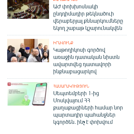
ԱԺ փոխխոսնակի
ընդդիմադիր թեկնածուի
վերաբերյալ քննարկումները
եկող շաբաթ կշարունակվեն
ԻՐԱՎՈՒՆՔ
Կաթողիկոսի գործով
առաջին դատական նիստն
ավարտվեց դատավորի
ինքնաբացարկով
ՀԱՍԱՐԱԿՈՒԹՅՈՒՆ
Սեպտեմբերի 1-ից
Մոսկվայում ՀՀ
քաղաքացիների համար նոր
պարտադիր պահանջներ
կգործեն. ինչ է փոխվում