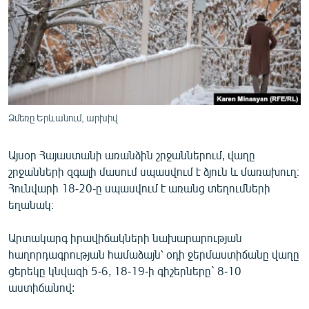
ՄԻՋԱԶԳԱՅԻՆ
ՄՇԱԿՈՒՅԹ
ՍՊՈՐՏ
ՄԵԿՆԱԲԱՆՈՒԹՅՈՒՆ
ՏՏ ԵՒ ԻՆՏԵՐՆԵՏ
Ձմեռը Երևանում, արխիվ
ԿՈՐՈՆԱՎԻՐՈՒՍ
Այսօր Հայաստանի առանձին շրջաններում, վաղը
ԱՐԽԻՎ
շրջանների զգալի մասում սպասվում է ձյուն և մառախուղ։
ՏԵՍԱՆՅՈՒԹԵՐ
Հունվարի 18-20-ը սպասվում է առանց տեղումների
եղանակ։
ԲԱՆԱՎԵՃ
ՁԳՏԵԼՈՎ ԼԱՎԱԳՈՒՅՆԻՆ
Արտակարգ իրավիճակների նախարարության
հաղորդագրության համաձայն՝ օդի ջերմաստիճանը վաղը
ՓՈԴՔԱՍԹ
ցերեկը կնվազի 5-6, 18-19-ի գիշերները` 8-10
աստիճանով:
Հայերեն