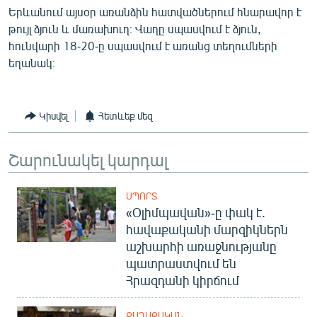
Երևանում այսօր առանձին հատվածներում հնարավոր է
English
թույլ ձյուն և մառախուղ։ Վաղը սպասվում է ձյուն,
Русский
հունվարի 18-20-ը սպասվում է առանց տեղումների
եղանակ։
ՀԵՏԵՎԵՔ ՄԵԶ
Կիսվել
Հետևեք մեզ
Շարունակել կարդալ
«Ազատության» բոլոր կայքերը
ՍՊՈՐՏ
«Օլիմպավան»-ը փակ է.
հավաքականի մարզիկներն
աշխարհի առաջնությանը
պատրաստվում են
Հրազդանի կիրճում
ՔԱՂԱՔԱԿԱՆ