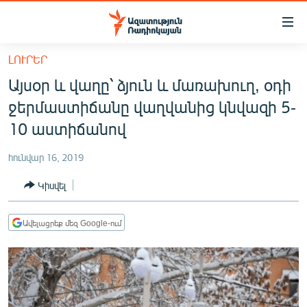
Մատչելիության
հղումներ
Անցնել
ԼՈՒՐԵՐ
հիմնական
ԱԶԱՏՈՒԹՅՈՒՆ TV
Այսօր և վաղը՝ ձյուն և մառախուղ, օդի
բովանդակությանը
ՀԱՅԱՍՏԱՆ
Անցնել
ջերմաստիճանը վաղվանից կնվազի 5-
հիմնական
ՔԱՂԱՔԱԿԱՆ
10 աստիճանով
մենյուին
ԸՆՏՐՈՒԹՅՈՒՆՆԵՐ 2026
Որոնում
հունվար 16, 2019
ԻՐԱՎՈՒՆՔ
Կիսվել
ՀԱՍԱՐԱԿՈՒԹՅՈՒՆ
ՏՆՏԵՍՈՒԹՅՈՒՆ
Ավելացրեք մեզ Google-ում
ՂԱՐԱԲԱՂ
ՊԱՏԵՐԱԶՄԻ 6 ՇԱԲԱԹՆԵՐԸ
ՏԱՐԱԾԱՇՐՋԱՆ