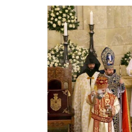
ՄԻՋԱԶԳԱՅԻՆ
ՄՇԱԿՈՒՅԹ
ՍՊՈՐՏ
ՄԵԿՆԱԲԱՆՈՒԹՅՈՒՆ
ՏՏ ԵՒ ԻՆՏԵՐՆԵՏ
ԿՈՐՈՆԱՎԻՐՈՒՍ
ԱՐԽԻՎ
ՏԵՍԱՆՅՈՒԹԵՐ
ԲԱՆԱՎԵՃ
ՁԳՏԵԼՈՎ ԼԱՎԱԳՈՒՅՆԻՆ
ՓՈԴՔԱՍԹ