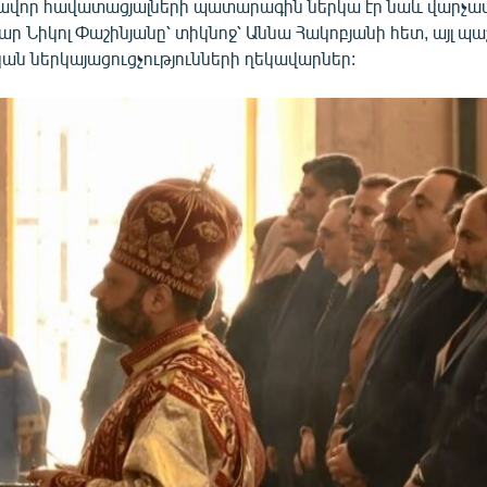
ավոր հավատացյալների պատարագին ներկա էր նաև վարչ
 Նիկոլ Փաշինյանը՝ տիկնոջ՝ Աննա Հակոբյանի հետ, այլ պա
ն ներկայացուցչությունների ղեկավարներ: