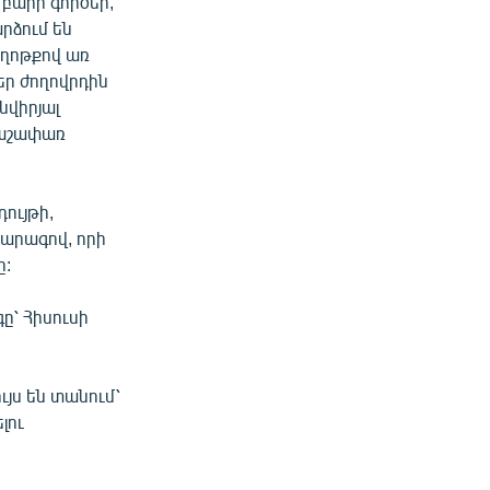
բարի գործեր,
արձում են
Աղոթքով առ
եր ժողովրդին
 նվիրյալ
րաշափառ
ույթի,
տարագով, որի
ը:
ը՝ Հիսուսի
յս են տանում՝
լու