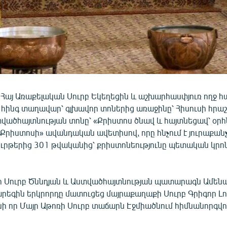
 Հայ Առաքելական Սուրբ Եկեղեցին և աշխարհասփյուռ ողջ հա
հինգ տաղավար՝ գլխավոր տոներից առաջինը՝ Հիսուսի հր
վածհայտնության տոնը՝ «Քրիստոս ծնավ և հայտնեցավ՝ օրհն
 Քրիստոսի» ավանդական ավետիսով, որը հնչում է յուրաքանչյ
ուրթերից 301 թվականից՝ քրիստոնեությունը պետական կրոն 
 Սուրբ Ծննդյան և Աստվածհայտնության պատարագն Ամենայ
րեգին երկրորդը մատուցեց մայրաքաղաքի Սուրբ Գրիգոր Լո
նի որ Մայր Աթոռի Սուրբ տաճարն Էջմիածնում հիմնանորգվու