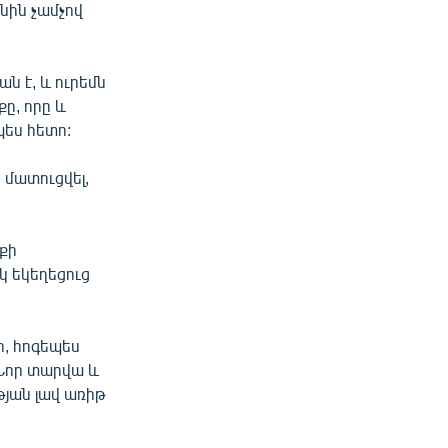
նին չամչով
ն է, և ուրեմն
ը, որը և
պես հետո:
 մատուցվել,
եքի
իկ եկեղեցուց
ի, հոգեպես
 Նոր տարվա և
թյան լավ առիթ