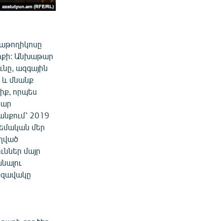
կաթողիկոսը
նիքի: Անխաթար
նը, ազգային
ը և մնանք
իք, որպես
րար
անքում՝ 2019
թեմական մեր
ղղված
ւններ մայր
անալու
ի զավակը