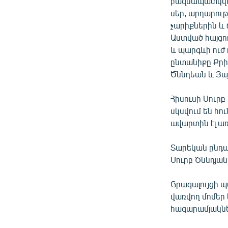
բազմապատկվեն
սեր, արդարութ
չարիքներին և
Աստված հայցու
և պարգևի ուժ ո
ընտանիքը Քրի
Ծննդեան և Յայ
Հիսուսի Սուր
սկսվում են հո
ավարտին էլ առ
Տարեկան ընդամ
Սուրբ Ծննդյան
Ճրագալույցի պ
վառվող մոմեր 
հազարամյակնե