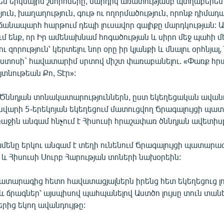
 երկնային շնորհները, մարդիկ առատությամբ պտղաբերեն 
յուն, խաղաղություն, գութ ու ողորմածություն, որոնք դիմադ
 ճանապարհ հարթում դեպի լուսավոր գալիքը մարդկության: 
մ ենք, որ Իր ամենախնամ հոգածության և սիրո մեջ պահի մ
ւ զորություն՝ կերտելու նոր օրը իր կյանքի և մնալու օրհնյալ,
ստոսի` հավատարիմ սրտով միշտ փառաբանելու. «Փառք հ
տնութեան Քո, Տէր»:
բ Ծննդյան տոնակատարություններն, ըստ եկեղեցական ավանդ
ւնվարի 5-երեկոյան եկեղեցում մատուցվող Ճրագալույցի պա
աջին անգամ հնչում է Հիսուսի հրաշափառ ծննդյան ավետիս
ենը երկու անգամ է տեղի ունենում Ճրագալույցի պատարագ
 և Հիսուսի Սուրբ Հարության տոների նախօրեին:
ատարագից հետո հավատացյալներն իրենց հետ եկեղեցուց լու
և ճրագներ՝ այսպիսով պահպանելով Աստծո լույսը տուն տանե
րից եկող ավանդույթը: