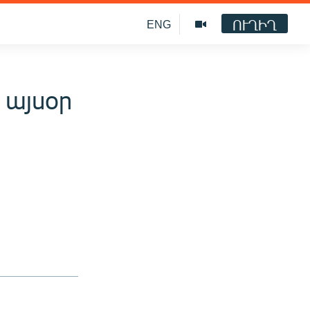
ՈՒՂԻՂ
ENG
 այսօր