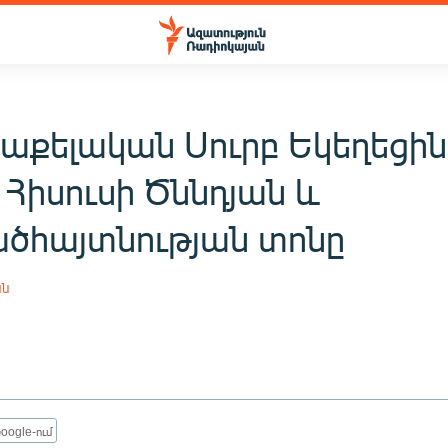
ռաքելական Սուրբ Եկեղեցին
է Հիսուսի Ծննդյան և
ծհայտնության տոնը
ան
oogle-ում