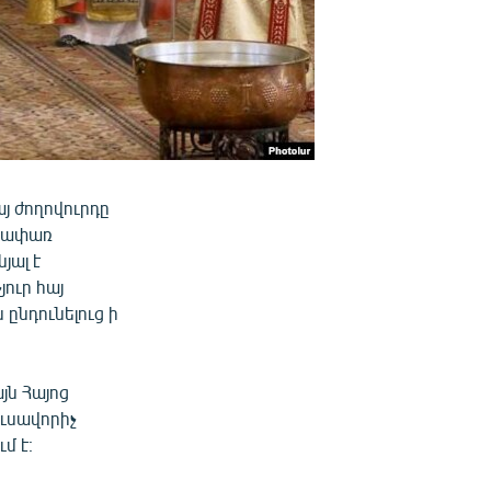
յ ժողովուրդը
աշափառ
յալ է
ուր հայ
ընդունելուց ի
ն Հայոց
ւսավորիչ
մ է։