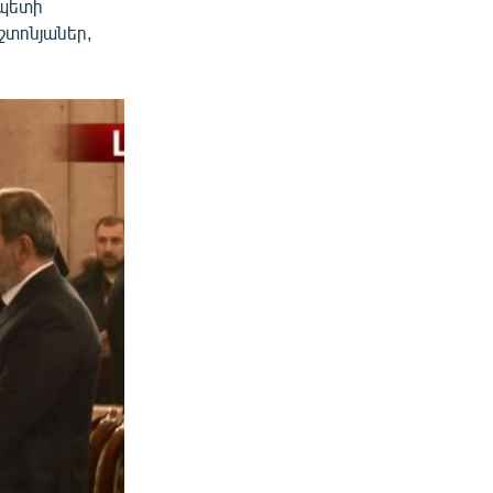
ապետի
շտոնյաներ,