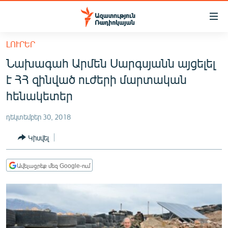
Մատչելիության
հղումներ
Անցնել
ԼՈՒՐԵՐ
հիմնական
ԱԶԱՏՈՒԹՅՈՒՆ TV
Նախագահ Արմեն Սարգսյանն այցելել
բովանդակությանը
ՀԱՅԱՍՏԱՆ
Անցնել
է ՀՀ զինված ուժերի մարտական
հիմնական
ՔԱՂԱՔԱԿԱՆ
հենակետեր
մենյուին
ԸՆՏՐՈՒԹՅՈՒՆՆԵՐ 2026
Որոնում
դեկտեմբեր 30, 2018
ԻՐԱՎՈՒՆՔ
Կիսվել
ՀԱՍԱՐԱԿՈՒԹՅՈՒՆ
ՏՆՏԵՍՈՒԹՅՈՒՆ
Ավելացրեք մեզ Google-ում
ՂԱՐԱԲԱՂ
ՊԱՏԵՐԱԶՄԻ 6 ՇԱԲԱԹՆԵՐԸ
ՏԱՐԱԾԱՇՐՋԱՆ