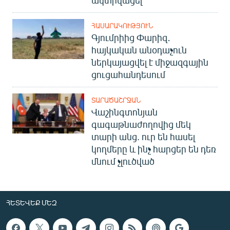
ՀԱՍԱՐԱԿՈՒԹՅՈՒՆ
Գյումրիից Փարիզ․
հայկական անօդաչուն
ներկայացվել է միջազգային
ցուցահանդեսում
ՏԱՐԱԾԱՇՐՋԱՆ
Վաշինգտոնյան
գագաթնաժողովից մեկ
տարի անց. ուր են հասել
կողմերը և ինչ հարցեր են դեռ
մնում չլուծված
ՀԵՏԵՎԵՔ ՄԵԶ