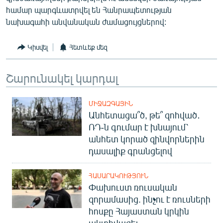
համար պարգևատրվել են Հանրապետության
նախագահի անվանական ժամացույցներով:
Կիսվել
Հետևեք մեզ
Շարունակել կարդալ
ՄԻՋԱԶԳԱՅԻՆ
Անհետացա՞ծ, թե՞ զոհված․
ՌԴ-ն գումար է խնայում՝
անհետ կորած զինվորներին
դասալիք գրանցելով
ՀԱՍԱՐԱԿՈՒԹՅՈՒՆ
Փախուստ ռուսական
զորամասից. ինչու է ռուսների
հոսքը Հայաստան կրկին
ակտիվացել