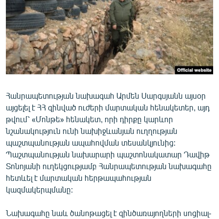
ՄԻՋԱԶԳԱՅԻՆ
ՄՇԱԿՈՒՅԹ
ՍՊՈՐՏ
ՄԵԿՆԱԲԱՆՈՒԹՅՈՒՆ
ՏՏ ԵՒ ԻՆՏԵՐՆԵՏ
Հանրապետության նախագահ Արմեն Սարգսյանն այսօր
ԿՈՐՈՆԱՎԻՐՈՒՍ
այցելել է ՀՀ զինված ուժերի մարտական հենակետեր, այդ
ԱՐԽԻՎ
թվում՝ «Մոնթե» հենակետ, որի դիրքը կարևոր
նշանակություն ունի նախիջևանյան ուղղության
ՏԵՍԱՆՅՈՒԹԵՐ
պաշտպանության ապահովման տեսանկյունից:
ԲԱՆԱՎԵՃ
Պաշտպանության նախարարի պաշտոնակատար Դավիթ
Տոնոյանի ուղեկցությամբ Հանրապետության նախագահը
ՁԳՏԵԼՈՎ ԼԱՎԱԳՈՒՅՆԻՆ
հետևել է մարտական հերթապահության
ՓՈԴՔԱՍԹ
կազմակերպմանը:
Հայերեն
Նախագահը նաև ծանոթացել է զինծառայողների սոցիալ-