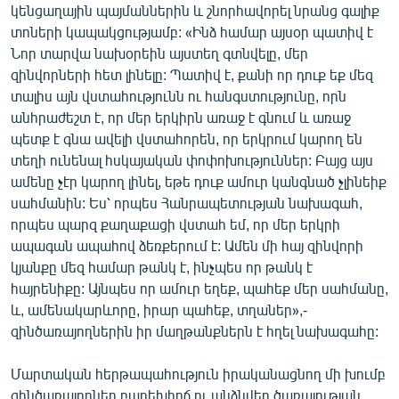
կենցաղային պայմաններին և շնորհավորել նրանց գալիք
English
տոների կապակցությամբ: «Ինձ համար այսօր պատիվ է
Русский
Նոր տարվա նախօրեին այստեղ գտնվելը, մեր
զինվորների հետ լինելը: Պատիվ է, քանի որ դուք եք մեզ
տալիս այն վստահությունն ու հանգստությունը, որն
ՀԵՏԵՎԵՔ ՄԵԶ
անհրաժեշտ է, որ մեր երկիրն առաջ է գնում և առաջ
պետք է գնա ավելի վստահորեն, որ երկրում կարող են
տեղի ունենալ հսկայական փոփոխություններ: Բայց այս
ամենը չէր կարող լինել, եթե դուք ամուր կանգնած չլինեիք
սահմանին: Ես՝ որպես Հանրապետության նախագահ,
«Ազատության» բոլոր կայքերը
որպես պարզ քաղաքացի վստահ եմ, որ մեր երկրի
ապագան ապահով ձեռքերում է: Ամեն մի հայ զինվորի
կյանքը մեզ համար թանկ է, ինչպես որ թանկ է
հայրենիքը: Այնպես որ ամուր եղեք, պահեք մեր սահմանը,
և, ամենակարևորը, իրար պահեք, տղաներ»,-
զինծառայողներին իր մաղթանքներն է հղել նախագահը:
Մարտական հերթապահություն իրականացնող մի խումբ
զինծառայողներ բարեխիղճ ու անձնվեր ծառայության