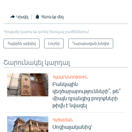
Կիսվել
Հետևեք մեզ
Հոդվածը կարող եք գտնել հետևյալ բաժիններում
Հայերեն արխիվ
Լուրեր
Ղարաբաղյան խնդիր
Շարունակել կարդալ
ՀԱՍԱՐԱԿՈՒԹՅՈՒՆ
Բանկային
զեղծարարությունների՞, թե՞
միայն դրանցից բողոքների
թիվն է նվազել
ՀԱՅԱՍՏԱՆ
Սոցիալականից՝