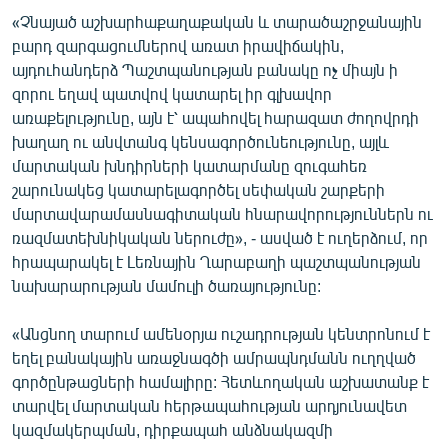
English
«Չնայած աշխարհաքաղաքական և տարածաշրջանային
բարդ զարգացումներով առատ իրավիճակին,
Русский
այդուհանդերձ Պաշտպանության բանակը ոչ միայն ի
զորու եղավ պատվով կատարել իր գլխավոր
ՀԵՏԵՎԵՔ ՄԵԶ
առաքելությունը, այն է՝ ապահովել հարազատ ժողովրդի
խաղաղ ու անվտանգ կենսագործունեությունը, այլև
մարտական խնդիրների կատարմանը զուգահեռ
շարունակեց կատարելագործել սեփական շարքերի
մարտավարամասնագիտական հնարավորություններն ու
ռազմատեխնիկական ներուժը», - ասված է ուղերձում, որ
«Ազատության» բոլոր կայքերը
հրապարակել է Լեռնային Ղարաբաղի պաշտպանության
նախարարության մամուլի ծառայությունը:
«Անցնող տարում ամենօրյա ուշադրության կենտրոնում է
եղել բանակային առաջնագծի ամրապնդմանն ուղղված
գործընթացների համալիրը: Հետևողական աշխատանք է
տարվել մարտական հերթապահության արդյունավետ
կազմակերպման, դիրքապահ անձնակազմի