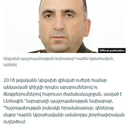
ՄԻՋԱԶԳԱՅԻՆ
ՄՇԱԿՈՒՅԹ
ՍՊՈՐՏ
ՄԵԿՆԱԲԱՆՈՒԹՅՈՒՆ
ՏՏ ԵՒ ԻՆՏԵՐՆԵՏ
ԿՈՐՈՆԱՎԻՐՈՒՍ
Արցախի պաշտպանության նախարար Կարեն Աբրահամյան,
արխիվ
ԱՐԽԻՎ
ՏԵՍԱՆՅՈՒԹԵՐ
2018 թվականն Արցախի զինված ուժերի համար
անկասկած կհիշվի որպես արարումներով ու
ԲԱՆԱՎԵՃ
ձեռքբերումներով հարուստ ժամանակաշրջան, ասված է
ՁԳՏԵԼՈՎ ԼԱՎԱԳՈՒՅՆԻՆ
Լեռնային Ղարաբաղի պաշտպանության նախարար,
Պաշտպանության բանակի հրամանատար, գեներալ-
ՓՈԴՔԱՍԹ
մայոր Կարեն Աբրահամյանի ամանորյա շնորհավորական
ուղերձում:
Հայերեն