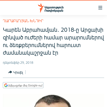
Մատչելիության
հղումներ
Անցնել
ՂԱՐԱԲԱՂՅԱՆ ԽՆԴԻՐ
հիմնական
ԱԶԱՏՈՒԹՅՈՒՆ TV
Կարեն Աբրահամյան․ 2018-ը Արցախի
բովանդակությանը
ՀԱՅԱՍՏԱՆ
Անցնել
զինված ուժերի համար արարումներով
հիմնական
ՔԱՂԱՔԱԿԱՆ
ու ձեռքբերումներով հարուստ
մենյուին
ԸՆՏՐՈՒԹՅՈՒՆՆԵՐ 2026
ժամանակաշրջան էր
Որոնում
ԻՐԱՎՈՒՆՔ
դեկտեմբեր 29, 2018
ՀԱՍԱՐԱԿՈՒԹՅՈՒՆ
Կիսվել
ՏՆՏԵՍՈՒԹՅՈՒՆ
ՂԱՐԱԲԱՂ
Ավելացրեք մեզ Google-ում
ՊԱՏԵՐԱԶՄԻ 6 ՇԱԲԱԹՆԵՐԸ
ՏԱՐԱԾԱՇՐՋԱՆ