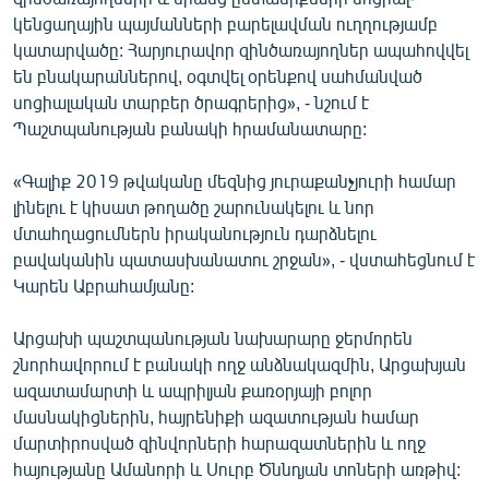
կենցաղային պայմանների բարելավման ուղղությամբ
կատարվածը: Հարյուրավոր զինծառայողներ ապահովվել
են բնակարաններով, օգտվել օրենքով սահմանված
սոցիալական տարբեր ծրագրերից», - նշում է
Պաշտպանության բանակի հրամանատարը:
«Գալիք 2019 թվականը մեզնից յուրաքանչյուրի համար
լինելու է կիսատ թողածը շարունակելու և նոր
մտահղացումներն իրականություն դարձնելու
բավականին պատասխանատու շրջան», - վստահեցնում է
Կարեն Աբրահամյանը:
Արցախի պաշտպանության նախարարը ջերմորեն
շնորհավորում է բանակի ողջ անձնակազմին, Արցախյան
ազատամարտի և ապրիլյան քառօրյայի բոլոր
մասնակիցներին, հայրենիքի ազատության համար
մարտիրոսված զինվորների հարազատներին և ողջ
հայությանը Ամանորի և Սուրբ Ծննդյան տոների առթիվ: