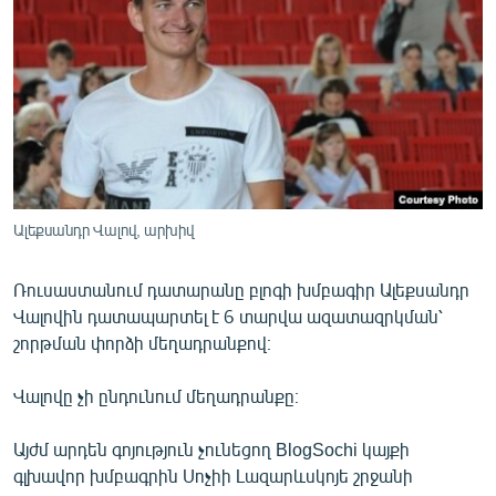
ՄԻՋԱԶԳԱՅԻՆ
ՄՇԱԿՈՒՅԹ
ՍՊՈՐՏ
ՄԵԿՆԱԲԱՆՈՒԹՅՈՒՆ
ՏՏ ԵՒ ԻՆՏԵՐՆԵՏ
ԿՈՐՈՆԱՎԻՐՈՒՍ
Ալեքսանդր Վալով, արխիվ
ԱՐԽԻՎ
Ռուսաստանում դատարանը բլոգի խմբագիր Ալեքսանդր
ՏԵՍԱՆՅՈՒԹԵՐ
Վալովին դատապարտել է 6 տարվա ազատազրկման՝
ԲԱՆԱՎԵՃ
շորթման փորձի մեղադրանքով։
ՁԳՏԵԼՈՎ ԼԱՎԱԳՈՒՅՆԻՆ
Վալովը չի ընդունում մեղադրանքը։
ՓՈԴՔԱՍԹ
Այժմ արդեն գոյություն չունեցող BlogSochi կայքի
գլխավոր խմբագրին Սոչիի Լազարևսկոյե շրջանի
Հայերեն