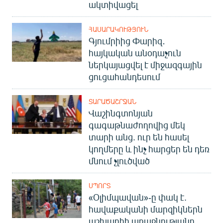
ակտիվացել
ՀԱՍԱՐԱԿՈՒԹՅՈՒՆ
Գյումրիից Փարիզ․
հայկական անօդաչուն
ներկայացվել է միջազգային
ցուցահանդեսում
ՏԱՐԱԾԱՇՐՋԱՆ
Վաշինգտոնյան
գագաթնաժողովից մեկ
տարի անց. ուր են հասել
կողմերը և ինչ հարցեր են դեռ
մնում չլուծված
ՍՊՈՐՏ
«Օլիմպավան»-ը փակ է.
հավաքականի մարզիկներն
աշխարհի առաջնությանը