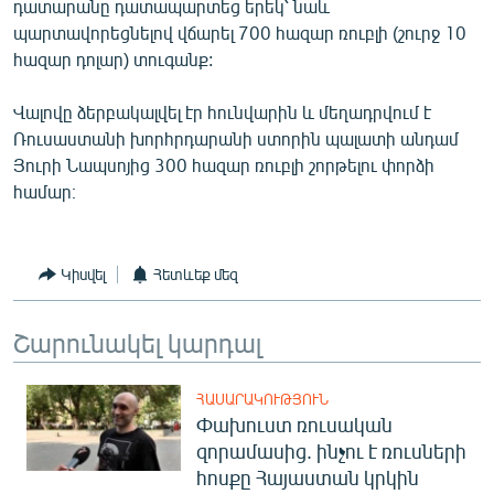
դատարանը դատապարտեց երեկ՝ նաև
English
պարտավորեցնելով վճարել 700 հազար ռուբլի (շուրջ 10
հազար դոլար) տուգանք:
Русский
Վալովը ձերբակալվել էր հունվարին և մեղադրվում է
ՀԵՏԵՎԵՔ ՄԵԶ
Ռուսաստանի խորհրդարանի ստորին պալատի անդամ
Յուրի Նապսոյից 300 հազար ռուբլի շորթելու փորձի
համար։
«Ազատության» բոլոր կայքերը
Կիսվել
Հետևեք մեզ
Շարունակել կարդալ
ՀԱՍԱՐԱԿՈՒԹՅՈՒՆ
Փախուստ ռուսական
զորամասից. ինչու է ռուսների
հոսքը Հայաստան կրկին