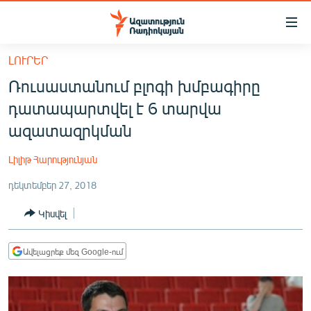
Մատչելիության
հղումներ
Անցնել
ԼՈՒՐԵՐ
հիմնական
ԱԶԱՏՈՒԹՅՈՒՆ TV
Ռուսաստանում բլոգի խմբագիրը
բովանդակությանը
ՀԱՅԱՍՏԱՆ
Անցնել
դատապարտվել է 6 տարվա
հիմնական
ՔԱՂԱՔԱԿԱՆ
ազատազրկման
մենյուին
ԸՆՏՐՈՒԹՅՈՒՆՆԵՐ 2026
Որոնում
Լիլիթ Հարությունյան
ԻՐԱՎՈՒՆՔ
դեկտեմբեր 27, 2018
ՀԱՍԱՐԱԿՈՒԹՅՈՒՆ
Կիսվել
ՏՆՏԵՍՈՒԹՅՈՒՆ
ՂԱՐԱԲԱՂ
Ավելացրեք մեզ Google-ում
ՊԱՏԵՐԱԶՄԻ 6 ՇԱԲԱԹՆԵՐԸ
ՏԱՐԱԾԱՇՐՋԱՆ