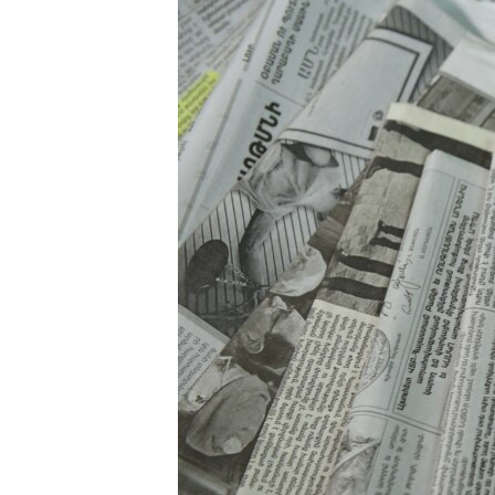
ՄԻՋԱԶԳԱՅԻՆ
ՄՇԱԿՈՒՅԹ
ՍՊՈՐՏ
ՄԵԿՆԱԲԱՆՈՒԹՅՈՒՆ
ՏՏ ԵՒ ԻՆՏԵՐՆԵՏ
ԿՈՐՈՆԱՎԻՐՈՒՍ
ԱՐԽԻՎ
ՏԵՍԱՆՅՈՒԹԵՐ
ԲԱՆԱՎԵՃ
ՁԳՏԵԼՈՎ ԼԱՎԱԳՈՒՅՆԻՆ
ՓՈԴՔԱՍԹ