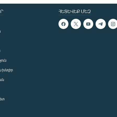
Ր
ՀԵՏԵՎԵՔ ՄԵԶ
ն
ն
յուն
 խնդիր
ան
նետ