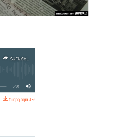
ի
ՏԱՐԱԾԵԼ
5:30
Ուղիղ հղում
ՏԱՐԱԾԵԼ