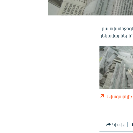
Լրատվամիջոցն
ղեկավարների՝
Նվագարկիչ
Կիսվել