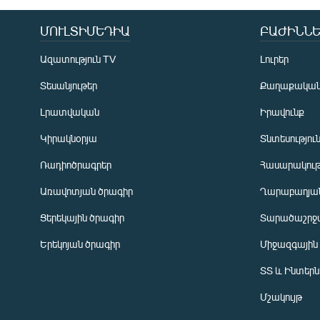
ՄՈՒԼՏԻՄԵԴԻԱ
ԲԱԺԻՆՆԵ
Ազատություն TV
Լուրեր
Տեսանյութեր
Քաղաքակա
Լրատվական
Իրավունք
Կիրակնօրյա
Տնտեսությու
Ռադիոծրագրեր
Հասարակութ
Առավոտյան ծրագիր
Ղարաբաղյան
Ցերեկային ծրագիր
Տարածաշրջ
Հայերեն
Երեկոյան ծրագիր
Միջազգային
English
ՏՏ և Ինտեր
Русский
Մշակույթ
ՀԵՏԵՎԵՔ ՄԵԶ