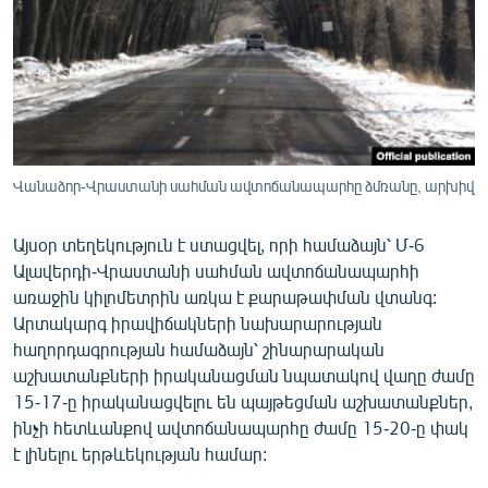
ՄԻՋԱԶԳԱՅԻՆ
ՄՇԱԿՈՒՅԹ
ՍՊՈՐՏ
ՄԵԿՆԱԲԱՆՈՒԹՅՈՒՆ
ՏՏ ԵՒ ԻՆՏԵՐՆԵՏ
Վանաձոր-Վրաստանի սահման ավտոճանապարհը ձմռանը, արխիվ
ԿՈՐՈՆԱՎԻՐՈՒՍ
Այսօր տեղեկություն է ստացվել, որի համաձայն՝ Մ-6
ԱՐԽԻՎ
Ալավերդի-Վրաստանի սահման ավտոճանապարհի
ՏԵՍԱՆՅՈՒԹԵՐ
առաջին կիլոմետրին առկա է քարաթափման վտանգ:
Արտակարգ իրավիճակների նախարարության
ԲԱՆԱՎԵՃ
հաղորդագրության համաձայն՝ շինարարական
ՁԳՏԵԼՈՎ ԼԱՎԱԳՈՒՅՆԻՆ
աշխատանքների իրականացման նպատակով վաղը ժամը
15-17-ը իրականացվելու են պայթեցման աշխատանքներ,
ՓՈԴՔԱՍԹ
ինչի հետևանքով ավտոճանապարհը ժամը 15-20-ը փակ
է լինելու երթևեկության համար:
Հայերեն