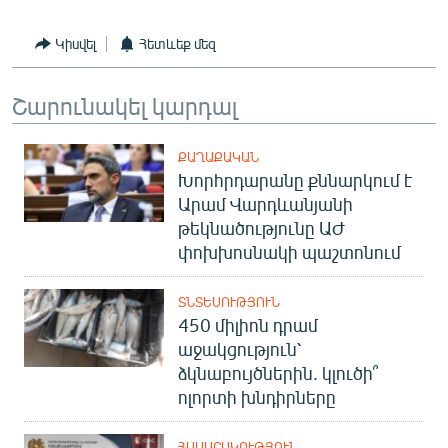
English
Կիսվել
Հետևեք մեզ
Русский
Շարունակել կարդալ
ՀԵՏԵՎԵՔ ՄԵԶ
ՔԱՂԱՔԱԿԱՆ
Խորհրդարանը քննարկում է
Արամ Վարդևանյանի
թեկնածությունը ԱԺ
«Ազատության» բոլոր կայքերը
փոխխոսնակի պաշտոնում
ՏՆՏԵՍՈՒԹՅՈՒՆ
450 միլիոն դրամ
աջակցություն՝
ձկնաբույծներին. կլուծի՞
ոլորտի խնդիրները
ՀԱՍԱՐԱԿՈՒԹՅՈՒՆ