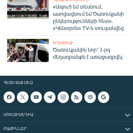
«Առյուծ եմ տեսնում,
ասոցացնում եմ Ծառուկյանի
ընկերությունների հետ».
«Կենտրոն» TV-ն տուգանվեց
ԻՐԱՎՈՒՆՔ
Ծառուկյանին նոր՝ 3-րդ
մեղադրանքն է առաջադրվել
ՀԵՏԵՎԵՔ ՄԵԶ
ՄՈՒԼՏԻՄԵԴԻԱ
ԲԱԺԻՆՆԵՐ