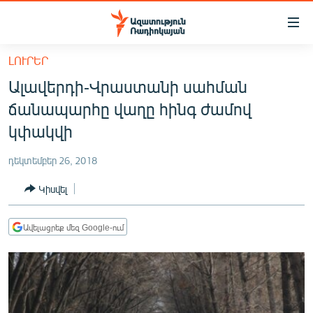
Մատչելիության
հղումներ
Անցնել
ԼՈՒՐԵՐ
հիմնական
ԱԶԱՏՈՒԹՅՈՒՆ TV
Ալավերդի-Վրաստանի սահման
բովանդակությանը
ՀԱՅԱՍՏԱՆ
Անցնել
ճանապարհը վաղը հինգ ժամով
հիմնական
ՔԱՂԱՔԱԿԱՆ
կփակվի
մենյուին
ԸՆՏՐՈՒԹՅՈՒՆՆԵՐ 2026
Որոնում
դեկտեմբեր 26, 2018
ԻՐԱՎՈՒՆՔ
Կիսվել
ՀԱՍԱՐԱԿՈՒԹՅՈՒՆ
ՏՆՏԵՍՈՒԹՅՈՒՆ
Ավելացրեք մեզ Google-ում
ՂԱՐԱԲԱՂ
ՊԱՏԵՐԱԶՄԻ 6 ՇԱԲԱԹՆԵՐԸ
ՏԱՐԱԾԱՇՐՋԱՆ