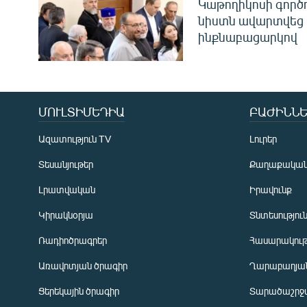
Կաթողիկոսի գոր
նիստն ավարտվեց
ինքնաբացարկով
ՄՈՒԼՏԻՄԵԴԻԱ
ԲԱԺԻՆՆԵ
Ազատություն TV
Լուրեր
Տեսանյութեր
Քաղաքակա
Լրատվական
Իրավունք
Կիրակնօրյա
Տնտեսությու
Ռադիոծրագրեր
Հասարակութ
Առավոտյան ծրագիր
Ղարաբաղյան
Ցերեկային ծրագիր
Տարածաշրջ
Հայերեն