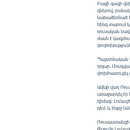
Բացի գազի գն
գներով, բանա
նախաձեռնած հ
հինգ տարում կա
ռուսական նավ
մասն է կազմում
փոփոխություն
Պաշտոնական Մ
դոլար, Մոսկվա
փոխհատուցել ա
Ավելի վաղ Ռո
առաջարկել էր 
դիմաց: Լուկաշ
դեմ, և ինքը նմ
Ռուսաստանցի փ
ճնշումը Լուկա