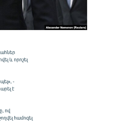
գահներ
ել և որոշել
ել», -
արել է
, ով
ջողվել համոզել