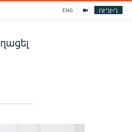
ՈՒՂԻՂ
ENG
ողացել