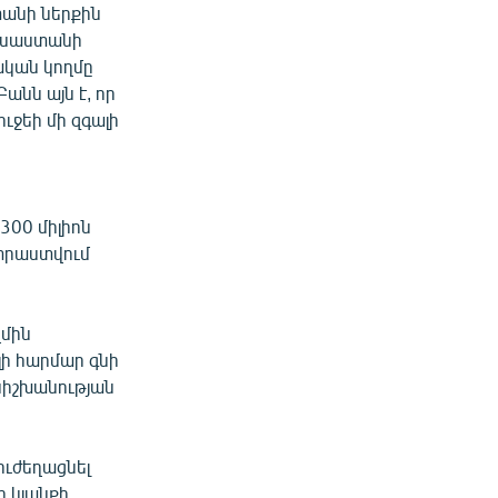
տանի ներքին
ուսաստանի
ական կողմը
Բանն այն է, որ
ւջեի մի զգալի
300 միլիոն
ատրաստվում
ղմին
լի հարմար գնի
քնիշխանության
ուժեղացնել
ը կյանքի