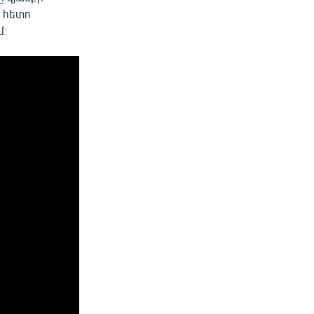
ց հետո
մ։