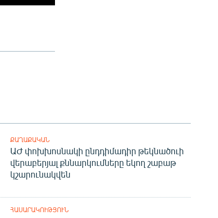
ՔԱՂԱՔԱԿԱՆ
ԱԺ փոխխոսնակի ընդդիմադիր թեկնածուի
վերաբերյալ քննարկումները եկող շաբաթ
կշարունակվեն
ՀԱՍԱՐԱԿՈՒԹՅՈՒՆ