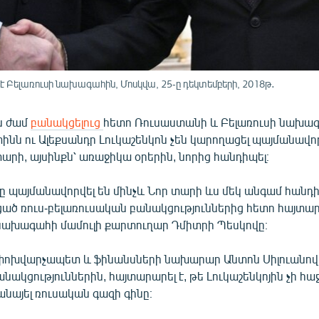
է Բելառուսի նախագահին, Մոսկվա, 25-ը դեկտեմբերի, 2018թ․
րս ժամ
բանակցելուց
հետո Ռուսաստանի և Բելառուսի նախա
ինն ու Ալեքսանդր Լուկաշենկոն չեն կարողացել պայմանավորվ
տարի, այսինքն՝ առաջիկա օրերին, նորից հանդիպել։
 պայմանավորվել են մինչև Նոր տարի ևս մեկ անգամ հանդիպ
ցած ռուս-բելառուսական բանակցություններից հետո հայտար
ախագահի մամուլի քարտուղար Դմիտրի Պեսկովը։
ոխվարչապետ և ֆինանսների նախարար Անտոն Սիլուանովը
անակցություններին, հայտարարել է, թե Լուկաշենկոյին չի հա
նայել ռուսական գազի գինը։