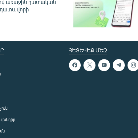
ծով առաջին դատական
 դատավորի
Ր
ՀԵՏԵՎԵՔ ՄԵԶ
ն
ն
յուն
 խնդիր
ան