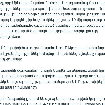
ից, որը Մինսկը ցանկանում է փոխել և գազ ստանալ Ռուսաս
կցությունների օրակարգում էին նաև նավթային ոլորտում Ռ
արկային փոփոխությունները, որոնց հետևանքով բելառուս
րող է կորցնել, իր հաշվարկներով, շուրջ 10 միլիարդ դոլար։ 
թի վերավաճառքից առաջացած եկամուտը բելառուսական բյո
, և Բելառուսը մեծ գումարներ է կորցնելու հարկային այդ
ներից հետո։
ինսկը փոխհատուցում է պահանջում՝ եկող տարվա համար 
ն էլ բանակցություններում պնդում է, թե հենց այնպես չի պ
յդ գումարը։
ւսաստանի վարչապետ Դմիտրի Մեդվեդևը բելառուսական կո
է՛լ ավելի խորը ինտեգրում փոխհատուցման և գազի նոր՝ ավե
ենկոն հայտարարել էր, թե սա ոտնձգություն է Բելառուսի ին
ան բան չի հանդուրժի։
որձագետները գրում են այս օրերին, որ Մոսկվան կարող է 
շենկոյի վրա՝ Ռուսաստան-Բելառուս միասնական պետություն