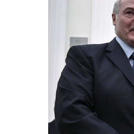
ՄԻՋԱԶԳԱՅԻՆ
ՄՇԱԿՈՒՅԹ
ՍՊՈՐՏ
ՄԵԿՆԱԲԱՆՈՒԹՅՈՒՆ
ՏՏ ԵՒ ԻՆՏԵՐՆԵՏ
ԿՈՐՈՆԱՎԻՐՈՒՍ
ԱՐԽԻՎ
ՏԵՍԱՆՅՈՒԹԵՐ
ԲԱՆԱՎԵՃ
ՁԳՏԵԼՈՎ ԼԱՎԱԳՈՒՅՆԻՆ
ՓՈԴՔԱՍԹ