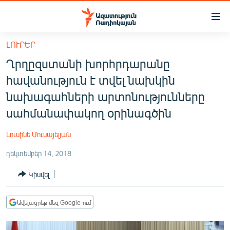
Մատչելիության
հղումներ
Անցնել
ԼՈՒՐԵՐ
հիմնական
ԱԶԱՏՈՒԹՅՈՒՆ TV
Ղրղըզստանի խորհրդարանը
բովանդակությանը
ՀԱՅԱՍՏԱՆ
Անցնել
հավանություն է տվել նախկին
հիմնական
ՔԱՂԱՔԱԿԱՆ
նախագահների արտոնությունները
մենյուին
ԸՆՏՐՈՒԹՅՈՒՆՆԵՐ 2026
սահմանափակող օրինագծին
Որոնում
ԻՐԱՎՈՒՆՔ
Լուսինե Մուսայելյան
ՀԱՍԱՐԱԿՈՒԹՅՈՒՆ
դեկտեմբեր 14, 2018
ՏՆՏԵՍՈՒԹՅՈՒՆ
Կիսվել
ՂԱՐԱԲԱՂ
ՊԱՏԵՐԱԶՄԻ 6 ՇԱԲԱԹՆԵՐԸ
Ավելացրեք մեզ Google-ում
ՏԱՐԱԾԱՇՐՋԱՆ