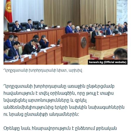
ՄԻՋԱԶԳԱՅԻՆ
ՄՇԱԿՈՒՅԹ
ՍՊՈՐՏ
ՄԵԿՆԱԲԱՆՈՒԹՅՈՒՆ
ՏՏ ԵՒ ԻՆՏԵՐՆԵՏ
ԿՈՐՈՆԱՎԻՐՈՒՍ
ԱՐԽԻՎ
Ղրղըզստանի խորհրդարանի նիստ, արխիվ
ՏԵՍԱՆՅՈՒԹԵՐ
Ղրղըզստանի խորհրդարանը առաջին ընթերցմամբ
ԲԱՆԱՎԵՃ
հավանություն է տվել օրինագծին, որը թույլ է տալիս
ՁԳՏԵԼՈՎ ԼԱՎԱԳՈՒՅՆԻՆ
նվազեցնել արտոնությունները և զրկել
անձեռնմխելիությունից երկրի նախկին նախագահներին
ՓՈԴՔԱՍԹ
ու նրանց ընտանիքի անդամներին:
Հայերեն
Օրենքը նաև հնարավորություն է ընձեռում քրեական