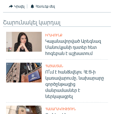
Կիսվել
Հետևեք մեզ
Շարունակել կարդալ
ԻՐԱՎՈՒՆՔ
Կալանավորված Արեգնազ
Մանուկյանի դստեր հետ
հոգեբան է աշխատում
ՀԱՅԱՍՏԱՆ
Ո՞ւմ է հանձնվելու ՀԷՑ-ի
կառավարումը. նախարարը
գործընթացից
մանրամասներ է
ներկայացրել
ՀԱՍԱՐԱԿՈՒԹՅՈՒՆ