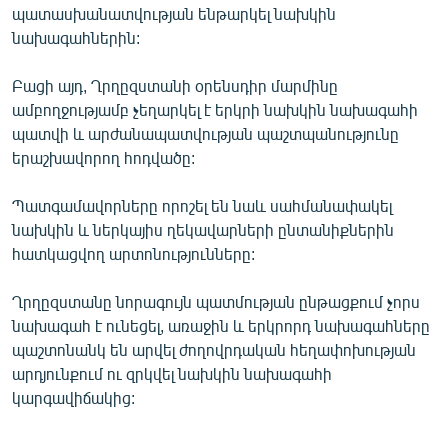
պատասխանատվության ենթարկել նախկին
English
նախագահներին:
Русский
Բացի այդ, Ղրղըզստանի օրենսդիր մարմինը
ՀԵՏԵՎԵՔ ՄԵԶ
ամբողջությամբ չեղարկել է երկրի նախկին նախագահի
պատվի և արժանապատվության պաշտպանությունը
երաշխավորող հոդվածը:
Պատգամավորները որոշել են նաև սահմանափակել
նախկին և ներկայիս ղեկավարների ընտանիքներին
«Ազատության» բոլոր կայքերը
հատկացվող արտոնությունները:
Ղրղըզստանը նորագույն պատմության ընթացքում չորս
նախագահ է ունեցել, առաջին և երկրորդ նախագահները
պաշտոնանկ են արվել ժողովրդական հեղափոխության
արդյունքում ու զրկվել նախկին նախագահի
կարգավիճակից: