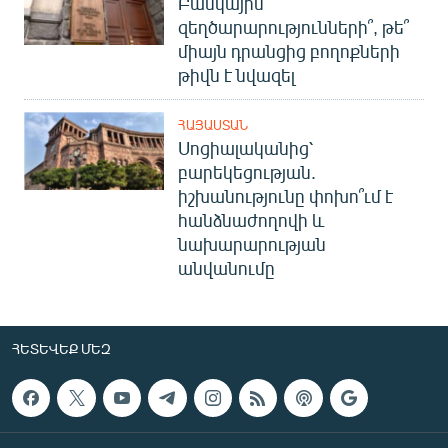
Բանկային
զեղծարարությունների՞, թե՞
միայն դրանցից բողոքների
թիվն է նվազել
ՀԱՅԱՍՏԱՆ
Սոցիալականից՝
բարեկեցության.
իշխանությունը փոխո՞ւմ է
հանձնաժողովի և
նախարարության
անվանումը
ՀԵՏԵՎԵՔ ՄԵԶ