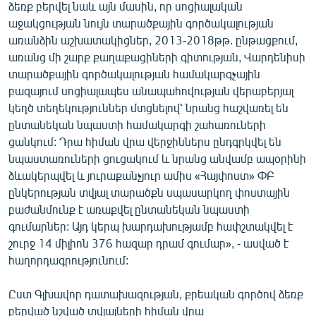
ձեռք բերվել նաև այն մասին, որ սոցիալական
աջակցության նույն տարածքային գործակալության
առանձին աշխատակիցներ, 2013-2018թթ. ընթացքում,
առանց մի շարք քաղաքացիների գիտության, Վարդենիսի
տարածքային գործակալության համակարգչային
բազայում սոցիալապես անապահովության վերաբերյալ
կեղծ տեղեկություններ մտցնելով՝ նրանց հաշվառել են
ընտանեկան նպաստի համակարգի շահառուների
ցանկում: Դրա հիման վրա վերջիններս ընդգրկվել են
նպաստառուների ցուցակում և նրանց անվամբ ապօրինի
ձևակերպվել և յուրաքանչյուր ամիս «Հայփոստ» ՓԲ
ընկերության տվյալ տարածքն սպասարկող փոստային
բաժանմունք է առաքվել ընտանեկան նպաստի
գումարներ: Այդ կերպ խարդախությամբ հափշտակվել է
շուրջ 14 միլիոն 376 հազար դրամ գումար», - ասված է
հաղորդագրությունում:
Ըստ Գլխավոր դատախազության, քրեական գործով ձեռք
բերված նշված տվյալների հիման վրա