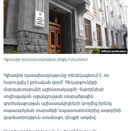
ՄԻՋԱԶԳԱՅԻՆ
ՄՇԱԿՈՒՅԹ
ՍՊՈՐՏ
ՄԵԿՆԱԲԱՆՈՒԹՅՈՒՆ
ՏՏ ԵՒ ԻՆՏԵՐՆԵՏ
ԿՈՐՈՆԱՎԻՐՈՒՍ
Գլխավոր դատախազության շենքը Երևանում
ԱՐԽԻՎ
Գլխավոր դատախազությունը տեղեկացնում է, որ
ՏԵՍԱՆՅՈՒԹԵՐ
հարուցվել է քրեական գործ՝ Գեղարքունիքի
մարզպետարանի աշխատակազմի Վարդենիսի
ԲԱՆԱՎԵՃ
սոցիալական աջակցության տարածքային
ՁԳՏԵԼՈՎ ԼԱՎԱԳՈՒՅՆԻՆ
գործակալության աշխատակիցների կողմից իրենց
սպասարկման տարածքի նպաստառուներից ապօրինի
ՓՈԴՔԱՍԹ
վարձատրություն ստանալու դեպքի առթիվ:
Հայերեն