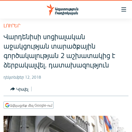
Մատչելիության
հղումներ
Անցնել
ԼՈՒՐԵՐ
հիմնական
ԱԶԱՏՈՒԹՅՈՒՆ TV
Վարդենիսի սոցիալական
բովանդակությանը
ՀԱՅԱՍՏԱՆ
Անցնել
աջակցության տարածքային
հիմնական
ՔԱՂԱՔԱԿԱՆ
գործակալության 2 աշխատակից է
մենյուին
ԸՆՏՐՈՒԹՅՈՒՆՆԵՐ 2026
ձերբակալվել. դատախազություն
Որոնում
ԻՐԱՎՈՒՆՔ
դեկտեմբեր 12, 2018
ՀԱՍԱՐԱԿՈՒԹՅՈՒՆ
Կիսվել
ՏՆՏԵՍՈՒԹՅՈՒՆ
ՂԱՐԱԲԱՂ
Ավելացրեք մեզ Google-ում
ՊԱՏԵՐԱԶՄԻ 6 ՇԱԲԱԹՆԵՐԸ
ՏԱՐԱԾԱՇՐՋԱՆ