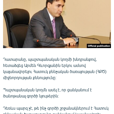
ՄԻՋԱԶԳԱՅԻՆ
ՄՇԱԿՈՒՅԹ
ՍՊՈՐՏ
ՄԵԿՆԱԲԱՆՈՒԹՅՈՒՆ
ՏՏ ԵՒ ԻՆՏԵՐՆԵՏ
ԿՈՐՈՆԱՎԻՐՈՒՍ
Դատարանը, պաշտպանական կողմի խնդրանքով,
ԱՐԽԻՎ
հետաձգեց Արմեն Գևորգյանին երկու ամսով
ՏԵՍԱՆՅՈՒԹԵՐ
կալանավորելու Հատուկ քննչական ծառայության (ՀՔԾ)
միջնորդության քննությունը։
ԲԱՆԱՎԵՃ
ՁԳՏԵԼՈՎ ԼԱՎԱԳՈՒՅՆԻՆ
Պաշտպանական կողմն ասել է, որ ցանկանում է
ծանոթանալ գործի նյութերին։
ՓՈԴՔԱՍԹ
Դեռևս պարզ չէ, թե ինչ գործի շրջանակներում է Հատուկ
Հայերեն