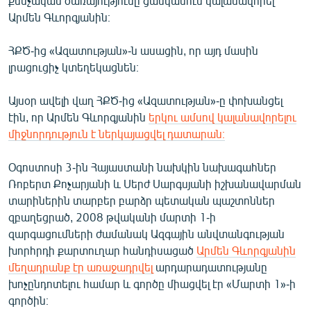
քննչական ծառայությունը ցանկանում կալանավորել
English
Արմեն Գևորգյանին։
Русский
ՀՔԾ-ից «Ազատության»-ն ասացին, որ այդ մասին
լրացուցիչ կտեղեկացնեն։
ՀԵՏԵՎԵՔ ՄԵԶ
Այսօր ավելի վաղ ՀՔԾ-ից «Ազատության»-ը փոխանցել
էին, որ Արմեն Գևորգյանին
երկու ամսով կալանավորելու
միջնորդություն է ներկայացվել դատարան։
Օգոստոսի 3-ին Հայաստանի նախկին նախագահներ
«Ազատության» բոլոր կայքերը
Ռոբերտ Քոչարյանի և Սերժ Սարգսյանի իշխանավարման
տարիներին տարբեր բարձր պետական պաշտոններ
զբաղեցրած, 2008 թվականի մարտի 1-ի
զարգացումների ժամանակ Ազգային անվտանգության
խորհրդի քարտուղար հանդիսացած
Արմեն Գևորգյանին
մեղադրանք էր առաջադրվել
արդարադատությանը
խոչընդոտելու համար և գործը միացվել էր «Մարտի 1»-ի
գործին։