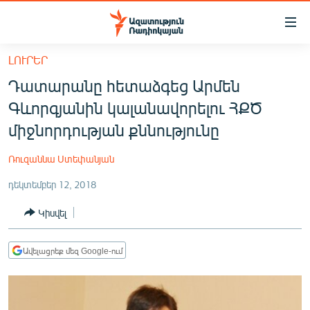
Մատչելիության
հղումներ
Անցնել
ԼՈՒՐԵՐ
հիմնական
ԱԶԱՏՈՒԹՅՈՒՆ TV
Դատարանը հետաձգեց Արմեն
բովանդակությանը
ՀԱՅԱՍՏԱՆ
Անցնել
Գևորգյանին կալանավորելու ՀՔԾ
հիմնական
ՔԱՂԱՔԱԿԱՆ
միջնորդության քննությունը
մենյուին
ԸՆՏՐՈՒԹՅՈՒՆՆԵՐ 2026
Որոնում
Ռուզաննա Ստեփանյան
ԻՐԱՎՈՒՆՔ
դեկտեմբեր 12, 2018
ՀԱՍԱՐԱԿՈՒԹՅՈՒՆ
Կիսվել
ՏՆՏԵՍՈՒԹՅՈՒՆ
ՂԱՐԱԲԱՂ
Ավելացրեք մեզ Google-ում
ՊԱՏԵՐԱԶՄԻ 6 ՇԱԲԱԹՆԵՐԸ
ՏԱՐԱԾԱՇՐՋԱՆ