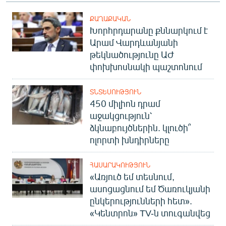
ՔԱՂԱՔԱԿԱՆ
Խորհրդարանը քննարկում է
Արամ Վարդևանյանի
թեկնածությունը ԱԺ
փոխխոսնակի պաշտոնում
ՏՆՏԵՍՈՒԹՅՈՒՆ
450 միլիոն դրամ
աջակցություն՝
ձկնաբույծներին. կլուծի՞
ոլորտի խնդիրները
ՀԱՍԱՐԱԿՈՒԹՅՈՒՆ
«Առյուծ եմ տեսնում,
ասոցացնում եմ Ծառուկյանի
ընկերությունների հետ».
«Կենտրոն» TV-ն տուգանվեց