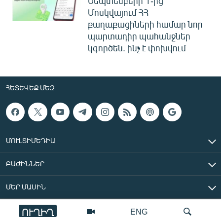
Սեպտեմբերի 1-ից
Մոսկվայում ՀՀ
քաղաքացիների համար նոր
պարտադիր պահանջներ
կգործեն. ինչ է փոխվում
ՀԵՏԵՎԵՔ ՄԵԶ
ՄՈՒԼՏԻՄԵԴԻԱ
ԲԱԺԻՆՆԵՐ
ՄԵՐ ՄԱՍԻՆ
ՈՒՂԻՂ
ENG
«Ազատ Եվրոպա/Ազատություն» ռադիոկայան © 2026