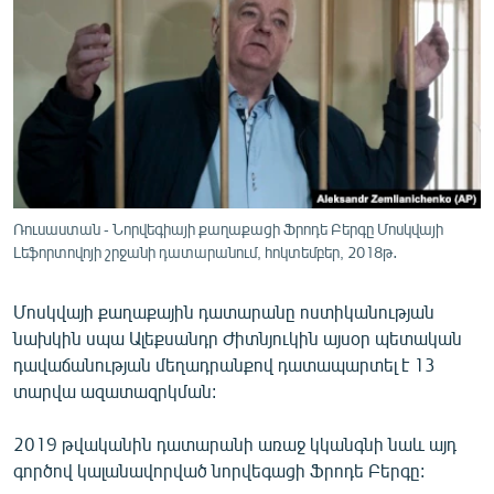
ՄԻՋԱԶԳԱՅԻՆ
ՄՇԱԿՈՒՅԹ
ՍՊՈՐՏ
ՄԵԿՆԱԲԱՆՈՒԹՅՈՒՆ
ՏՏ ԵՒ ԻՆՏԵՐՆԵՏ
ԿՈՐՈՆԱՎԻՐՈՒՍ
Ռուսաստան - Նորվեգիայի քաղաքացի Ֆրոդե Բերգը Մոսկվայի
Լեֆորտովոյի շրջանի դատարանում, հոկտեմբեր, 2018թ․
ԱՐԽԻՎ
ՏԵՍԱՆՅՈՒԹԵՐ
Մոսկվայի քաղաքային դատարանը ոստիկանության
ԲԱՆԱՎԵՃ
նախկին սպա Ալեքսանդր Ժիտնյուկին այսօր պետական
դավաճանության մեղադրանքով դատապարտել է 13
ՁԳՏԵԼՈՎ ԼԱՎԱԳՈՒՅՆԻՆ
տարվա ազատազրկման:
ՓՈԴՔԱՍԹ
2019 թվականին դատարանի առաջ կկանգնի նաև այդ
գործով կալանավորված նորվեգացի Ֆրոդե Բերգը:
Հայերեն