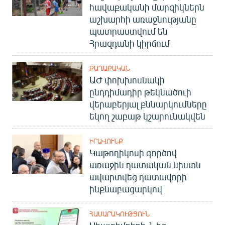
հավաքականի մարզիկներն
աշխարհի առաջնությանը
պատրաստվում են
Հրազդանի կիրճում
ՔԱՂԱՔԱԿԱՆ
ԱԺ փոխխոսնակի
ընդդիմադիր թեկնածուի
վերաբերյալ քննարկումները
եկող շաբաթ կշարունակվեն
ԻՐԱՎՈՒՆՔ
Կաթողիկոսի գործով
առաջին դատական նիստն
ավարտվեց դատավորի
ինքնաբացարկով
ՀԱՍԱՐԱԿՈՒԹՅՈՒՆ