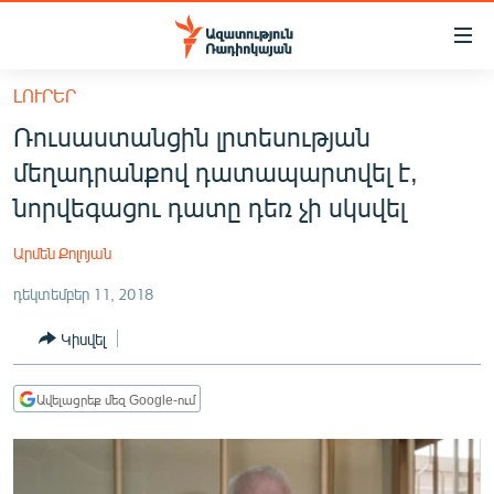
Մատչելիության
հղումներ
Անցնել
ԼՈՒՐԵՐ
հիմնական
ԱԶԱՏՈՒԹՅՈՒՆ TV
Ռուսաստանցին լրտեսության
բովանդակությանը
ՀԱՅԱՍՏԱՆ
Անցնել
մեղադրանքով դատապարտվել է,
հիմնական
ՔԱՂԱՔԱԿԱՆ
նորվեգացու դատը դեռ չի սկսվել
մենյուին
ԸՆՏՐՈՒԹՅՈՒՆՆԵՐ 2026
Որոնում
Արմեն Քոլոյան
ԻՐԱՎՈՒՆՔ
դեկտեմբեր 11, 2018
ՀԱՍԱՐԱԿՈՒԹՅՈՒՆ
Կիսվել
ՏՆՏԵՍՈՒԹՅՈՒՆ
ՂԱՐԱԲԱՂ
Ավելացրեք մեզ Google-ում
ՊԱՏԵՐԱԶՄԻ 6 ՇԱԲԱԹՆԵՐԸ
ՏԱՐԱԾԱՇՐՋԱՆ