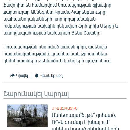
ֆավորիտ են համարվում կուսակցության գլխավոր
English
քարտուղար Աննեգրետ Կրամպ-Կարենբաուերը,
Русский
պահպանողականների խորհրդարանական
խմբակցության նախկին ղեկավար Ֆրիդրիխ Մերցը և
ՀԵՏԵՎԵՔ ՄԵԶ
առողջապահության նախարար Յենս Շպանը:
Կուսակցության ընտրված առաջնորդը, ամենայն
հավանականությամբ, կդառնա նաև քրիստոնեա-
դեմոկրատների թեկնածուն կանցլերի պաշտոնում:
«Ազատության» բոլոր կայքերը
Կիսվել
Հետևեք մեզ
Շարունակել կարդալ
ՄԻՋԱԶԳԱՅԻՆ
Անհետացա՞ծ, թե՞ զոհված․
ՌԴ-ն գումար է խնայում՝
անհետ կորած զինվորներին