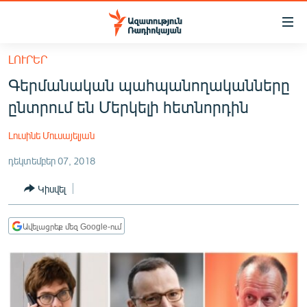
Մատչելիության
հղումներ
Անցնել
ԼՈՒՐԵՐ
հիմնական
ԱԶԱՏՈՒԹՅՈՒՆ TV
Գերմանական պահպանողականները
բովանդակությանը
ՀԱՅԱՍՏԱՆ
Անցնել
ընտրում են Մերկելի հետնորդին
հիմնական
ՔԱՂԱՔԱԿԱՆ
մենյուին
Լուսինե Մուսայելյան
ԸՆՏՐՈՒԹՅՈՒՆՆԵՐ 2026
Որոնում
դեկտեմբեր 07, 2018
ԻՐԱՎՈՒՆՔ
Կիսվել
ՀԱՍԱՐԱԿՈՒԹՅՈՒՆ
ՏՆՏԵՍՈՒԹՅՈՒՆ
Ավելացրեք մեզ Google-ում
ՂԱՐԱԲԱՂ
ՊԱՏԵՐԱԶՄԻ 6 ՇԱԲԱԹՆԵՐԸ
ՏԱՐԱԾԱՇՐՋԱՆ