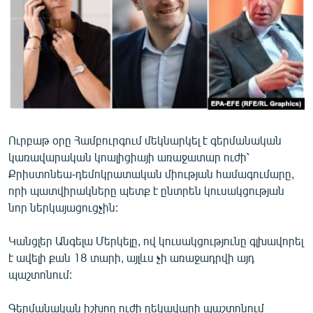
ՄԻՋԱԶԳԱՅԻՆ
ՄՇԱԿՈՒՅԹ
ՍՊՈՐՏ
ՄԵԿՆԱԲԱՆՈՒԹՅՈՒՆ
ՏՏ ԵՒ ԻՆՏԵՐՆԵՏ
ԿՈՐՈՆԱՎԻՐՈՒՍ
Ուրբաթ օրը Համբուրգում մեկնարկել է գերմանական
կառավարական կոալիցիայի առաջատար ուժի՝
ԱՐԽԻՎ
Քրիստոնեա-դեմոկրատական միության համագումարը,
ՏԵՍԱՆՅՈՒԹԵՐ
որի պատվիրակները պետք է ընտրեն կուսակցության
նոր ներկայացուցչին:
ԲԱՆԱՎԵՃ
ՁԳՏԵԼՈՎ ԼԱՎԱԳՈՒՅՆԻՆ
Կանցլեր Անգելա Մերկելը, ով կուսակցությունը գլխավորել
է ավելի քան 18 տարի, այլևս չի առաջադրվի այդ
ՓՈԴՔԱՍԹ
պաշտոնում:
Հայերեն
Գերմանական իշխող ուժի ղեկավարի պաշտոնում