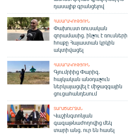
դասալիք գրանցելով
ՀԱՍԱՐԱԿՈՒԹՅՈՒՆ
Փախուստ ռուսական
զորամասից. ինչու է ռուսների
հոսքը Հայաստան կրկին
ակտիվացել
ՀԱՍԱՐԱԿՈՒԹՅՈՒՆ
Գյումրիից Փարիզ․
հայկական անօդաչուն
ներկայացվել է միջազգային
ցուցահանդեսում
ՏԱՐԱԾԱՇՐՋԱՆ
Վաշինգտոնյան
գագաթնաժողովից մեկ
տարի անց. ուր են հասել