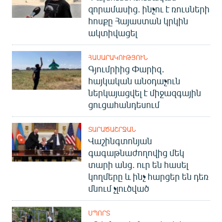
զորամասից. ինչու է ռուսների
հոսքը Հայաստան կրկին
ակտիվացել
ՀԱՍԱՐԱԿՈՒԹՅՈՒՆ
Գյումրիից Փարիզ․
հայկական անօդաչուն
ներկայացվել է միջազգային
ցուցահանդեսում
ՏԱՐԱԾԱՇՐՋԱՆ
Վաշինգտոնյան
գագաթնաժողովից մեկ
տարի անց. ուր են հասել
կողմերը և ինչ հարցեր են դեռ
մնում չլուծված
ՍՊՈՐՏ