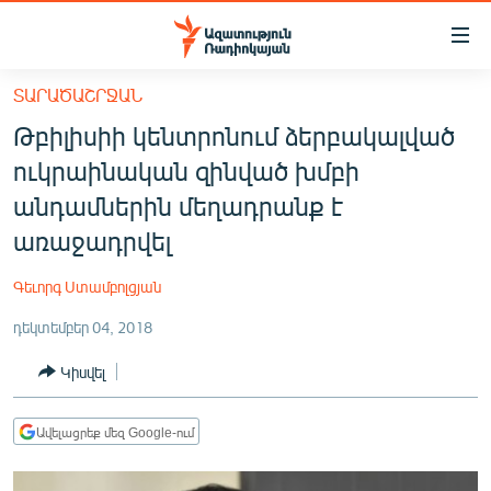
Մատչելիության
հղումներ
Անցնել
ՏԱՐԱԾԱՇՐՋԱՆ
հիմնական
ԱԶԱՏՈՒԹՅՈՒՆ TV
Թբիլիսիի կենտրոնում ձերբակալված
բովանդակությանը
ՀԱՅԱՍՏԱՆ
Անցնել
ուկրաինական զինված խմբի
հիմնական
ՔԱՂԱՔԱԿԱՆ
անդամներին մեղադրանք է
մենյուին
ԸՆՏՐՈՒԹՅՈՒՆՆԵՐ 2026
առաջադրվել
Որոնում
ԻՐԱՎՈՒՆՔ
Գեւորգ Ստամբոլցյան
ՀԱՍԱՐԱԿՈՒԹՅՈՒՆ
դեկտեմբեր 04, 2018
ՏՆՏԵՍՈՒԹՅՈՒՆ
Կիսվել
ՂԱՐԱԲԱՂ
ՊԱՏԵՐԱԶՄԻ 6 ՇԱԲԱԹՆԵՐԸ
Ավելացրեք մեզ Google-ում
ՏԱՐԱԾԱՇՐՋԱՆ