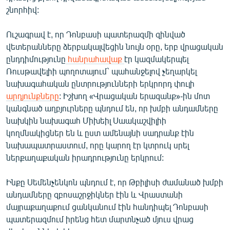
շնորհիվ:
Ուշագրավ է, որ Դոնբասի պատերազմի զինված
վետերանները ձերբակալվեցին նույն օրը, երբ վրացական
ընդդիմությունը
հանրահավաք
էր կազմակերպել
Ռուսթավելիի պողոտայում` պահանջելով չեղարկել
նախագահական ընտրությունների երկրորդ փուլի
արդյունքները
: Իշխող «Վրացական երազանք»-ին մոտ
կանգնած աղբյուրները պնդում են, որ խմբի անդամները
նախկին նախագահ Միխեիլ Սաակաշվիլիի
կողմնակիցներ են և ըստ ամենայնի սադրանք էին
նախապատրաստում, որը կարող էր կտրուկ սրել
ներքաղաքական իրադրությունը երկրում:
Ինքը Սեմենչենկոն պնդում է, որ Թբիլիսի ժամանած խմբի
անդամները զբոսաշրջիկներ էին և Վրաստանի
մայրաքաղաքում ցանկանում էին հանդիպել Դոնբասի
պատերազմում իրենց հետ մարտնչած մյուս վրաց