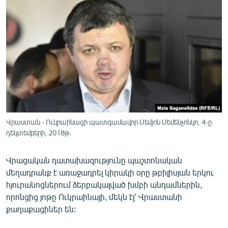
ՄԻՋԱԶԳԱՅԻՆ
ՄՇԱԿՈՒՅԹ
ՍՊՈՐՏ
ՄԵԿՆԱԲԱՆՈՒԹՅՈՒՆ
ՏՏ ԵՒ ԻՆՏԵՐՆԵՏ
ԿՈՐՈՆԱՎԻՐՈՒՍ
ԱՐԽԻՎ
Վրաստան - Ուկրաինացի պատգամավոր Սեմյոն Սեմենչոնկո, 4-ը
դեկտեմբերի, 2018թ․
ՏԵՍԱՆՅՈՒԹԵՐ
ԲԱՆԱՎԵՃ
Վրացական դատախազությունը պաշտոնական
մեղադրանք է առաջադրել կիրակի օրը թբիլիսյան երկու
ՁԳՏԵԼՈՎ ԼԱՎԱԳՈՒՅՆԻՆ
հյուրանոցներում ձերբակալված խմբի անդամներին,
ՓՈԴՔԱՍԹ
որոնցից յոթը Ուկրաինայի, մեկն էլ՝ Վրաստանի
քաղաքացիներ են:
Հայերեն