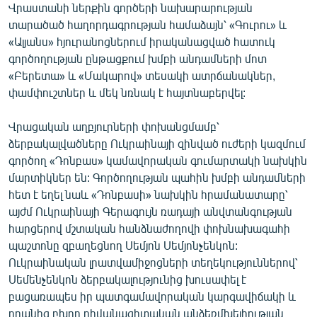
Վրաստանի ներքին գործերի նախարարության
English
տարածած հաղորդագրության համաձայն՝ «Գուրու» և
Русский
«Ալյանս» հյուրանոցներում իրականացված հատուկ
գործողության ընթացքում խմբի անդամների մոտ
«Բերետա» և «Մակարով» տեսակի ատրճանակներ,
ՀԵՏԵՎԵՔ ՄԵԶ
փամփուշտներ և մեկ նռնակ է հայտնաբերվել:
Վրացական աղբյուրների փոխանցմամբ՝
ձերբակալվածները Ուկրաինայի զինված ուժերի կազմում
գործող «Դոնբաս» կամավորական գումարտակի նախկին
«Ազատության» բոլոր կայքերը
մարտիկներ են: Գործողության պահին խմբի անդամների
հետ է եղել նաև «Դոնբասի» նախկին հրամանատարը՝
այժմ Ուկրաինայի Գերագույն ռադայի անվտանգության
հարցերով մշտական հանձնաժողովի փոխնախագահի
պաշտոնը զբաղեցնող Սեմյոն Սեմյոնչենկոն:
Ուկրաինական լրատվամիջոցների տեղեկություններով՝
Սեմենչենկոն ձերբակալությունից խուսափել է
բացառապես իր պատգամավորական կարգավիճակի և
դրանից բխող դիվանագիտական անձեռմխելիության