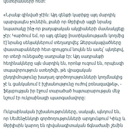
վետերանների հետ:
«Նրանք զինված չէին: Այդ զենքի կարիքը այդ մարդիկ
պարզապես չունեին, քանի որ Թբիլիսի այցի նրանց
նպատակը ինչ-որ քաղաքական ակցիաների մասնակցելը
չէր: Կարծում եմ, որ այդ զենքը [ոստիկանությամն կողմից
է] նրանց սենյակներում տեղադրվել: Ձերբակալվածները
փաստաբանների հետ զրույցում նույնն են ասել` պնդելով,
որ տեղի ունեցածը սադրանք էր: Այդ սադրանքի
հեղինակները այն մարդիկ են, որոնք ուզում են, որպեսզի
տպավորություն ստեղծվի, թե վրացական
ընդդիմությունը խաղաղ գործողությունների կողմնակից
չէ և ցանկանում է իշխանությունը ուժով բռնազավթել», -
ֆեյսբուքյան իր էջում տարածած հայտարարության մեջ
նշում էր ուկրաինացի պատգամավորը:
Ուկրաինական իշխանությունները, սակայն, պնդում են,
որ Սեմենչենկոյի գործողությունների արդյունքում Կիևը և
Թբիլիսին կարող են դիվանագիտական ճգնաժամի շեմին