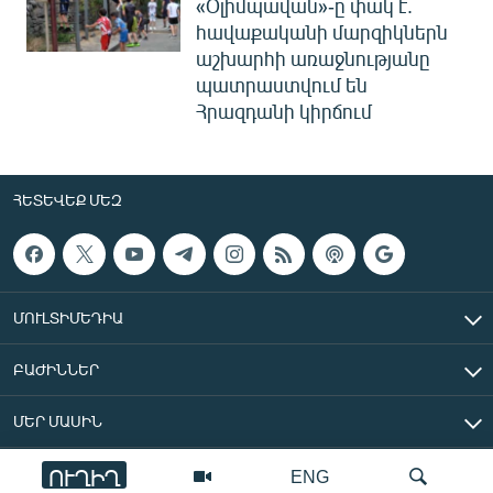
«Օլիմպավան»-ը փակ է.
հավաքականի մարզիկներն
աշխարհի առաջնությանը
պատրաստվում են
Հրազդանի կիրճում
ՀԵՏԵՎԵՔ ՄԵԶ
ՄՈՒԼՏԻՄԵԴԻԱ
ԲԱԺԻՆՆԵՐ
ՄԵՐ ՄԱՍԻՆ
ՈՒՂԻՂ
ENG
«Ազատ Եվրոպա/Ազատություն» ռադիոկայան © 2026