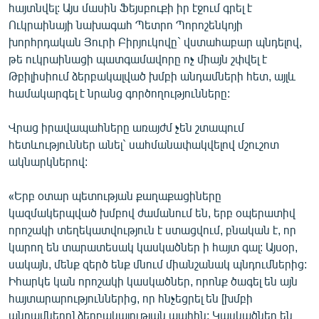
հայտնվել: Այս մասին Ֆեյսբուքի իր էջում գրել է
Ուկրաինայի նախագահ Պետրո Պորոշենկոյի
խորհրդական Յուրի Բիրյուկովը` վստահաբար պնդելով,
թե ուկրաինացի պատգամավորը ոչ միայն շփվել է
Թբիլիսիում ձերբակալված խմբի անդամների հետ, այլև
համակարգել է նրանց գործողությունները:
Վրաց իրավապահները առայժմ չեն շտապում
հետևություններ անել` սահմանափակվելով մշուշոտ
ակնարկներով:
«Երբ օտար պետության քաղաքացիները
կազմակերպված խմբով ժամանում են, երբ օպերատիվ
որոշակի տեղեկատվություն է ստացվում, բնական է, որ
կարող են տարատեսակ կասկածներ ի հայտ գալ: Այսօր,
սակայն, մենք զերծ ենք մնում միանշանակ պնդումներից:
Իհարկե կան որոշակի կասկածներ, որոնք ծագել են այն
հայտարարություններից, որ հնչեցրել են [խմբի
անդամները] ձերբակալության պահին: Կասկածներ են