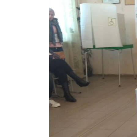
ՄԻՋԱԶԳԱՅԻՆ
ՄՇԱԿՈՒՅԹ
ՍՊՈՐՏ
ՄԵԿՆԱԲԱՆՈՒԹՅՈՒՆ
ՏՏ ԵՒ ԻՆՏԵՐՆԵՏ
ԿՈՐՈՆԱՎԻՐՈՒՍ
ԱՐԽԻՎ
ՏԵՍԱՆՅՈՒԹԵՐ
ԲԱՆԱՎԵՃ
ՁԳՏԵԼՈՎ ԼԱՎԱԳՈՒՅՆԻՆ
ՓՈԴՔԱՍԹ