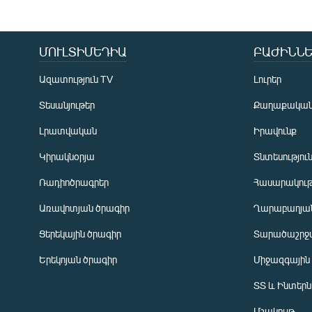
ՄՈՒԼՏԻՄԵԴԻԱ
ԲԱԺԻՆՆԵ
Ազատություն TV
Լուրեր
Տեսանյութեր
Քաղաքակա
Լրատվական
Իրավունք
Կիրակնօրյա
Տնտեսությու
Ռադիոծրագրեր
Հասարակութ
Առավոտյան ծրագիր
Ղարաբաղյան
Ցերեկային ծրագիր
Տարածաշրջ
Հայերեն
Երեկոյան ծրագիր
Միջազգային
English
ՏՏ և Ինտեր
Русский
Մշակույթ