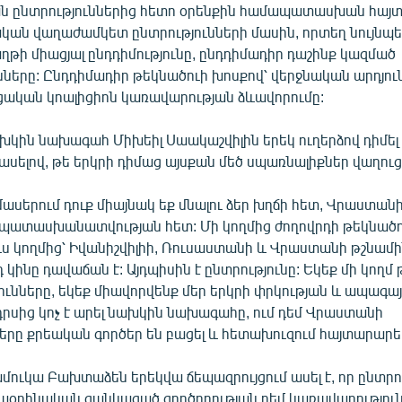
ընտրություններից հետո օրենքին համապատասխան հայտա
ան վաղաժամկետ ընտրությունների մասին, որտեղ նույնպե
ղթի միացյալ ընդդիմությունը, ընդդիմադիր դաշինք կազմած
նները: Ընդդիմադիր թեկնածուի խոսքով՝ վերջնական արդյուն
ական կոալիցիոն կառավարության ձևավորումը:
կին նախագահ Միխեիլ Սաակաշվիլին երեկ ուղերձով դիմել 
ասելով, թե երկրի դիմաց այսքան մեծ սպառնալիքներ վաղուց 
երում դուք միայնակ եք մնալու ձեր խղճի հետ, Վրաստանի
ւ պատասխանատվության հետ: Մի կողմից ժողովրդի թեկնածո
ուս կողմից՝ Իվանիշվիլիի, Ռուսաստանի և Վրաստանի թշնամ
դ կինը դավաճան է: Այդպիսին է ընտրությունը: Եկեք մի կողմ
ւնները, եկեք միավորվենք մեր երկրի փրկության և ապագայի 
դրսից կոչ է արել նախկին նախագահը, ում դեմ Վրաստանի
երը քրեական գործեր են բացել և հետախուզում հայտարարել
ուկա Բախտաձեն երեկվա ճեպազրույցում ասել է, որ ընտրո
օրինական ցանկացած գործողության դեմ կառավարություն