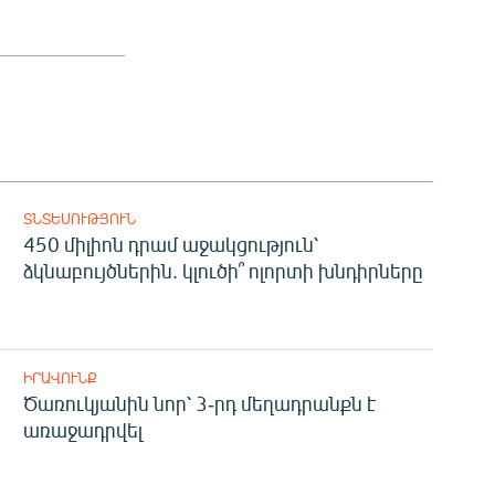
ՏՆՏԵՍՈՒԹՅՈՒՆ
450 միլիոն դրամ աջակցություն՝
ձկնաբույծներին. կլուծի՞ ոլորտի խնդիրները
ԻՐԱՎՈՒՆՔ
Ծառուկյանին նոր՝ 3-րդ մեղադրանքն է
առաջադրվել