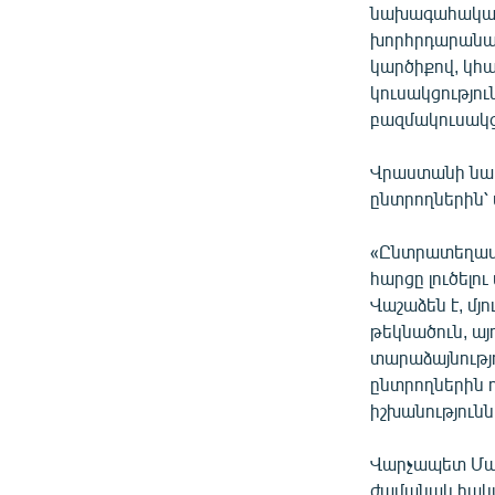
նախագահական 
խորհրդարանակ
կարծիքով, կհա
կուսակցությու
բազմակուսակց
Վրաստանի նախ
ընտրողներին՝ 
«Ընտրատեղամաս
հարցը լուծելո
Վաշաձեն է, մյ
թեկնածուն, այ
տարաձայնությո
ընտրողներին 
իշխանությունն
Վարչապետ Մամ
ժամանակ հակա