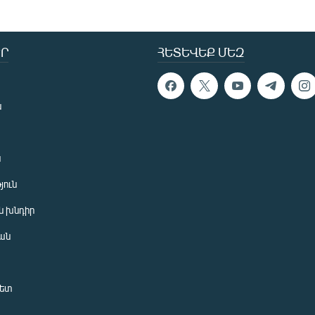
Ր
ՀԵՏԵՎԵՔ ՄԵԶ
ն
ն
յուն
 խնդիր
ան
նետ