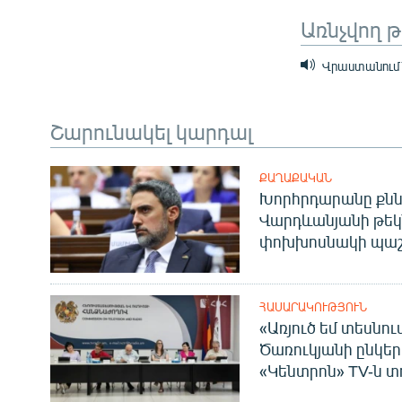
Առնչվող 
Վրաստանում ն
Շարունակել կարդալ
ՔԱՂԱՔԱԿԱՆ
Խորհրդարանը քնն
Վարդևանյանի թեկ
փոխխոսնակի պաշ
ՀԱՍԱՐԱԿՈՒԹՅՈՒՆ
«Առյուծ եմ տեսնու
Ծառուկյանի ընկեր
«Կենտրոն» TV-ն տ