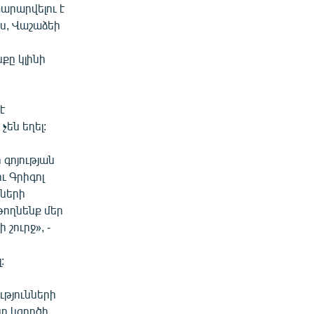
րարվելու է
ս, Վաշաձեի
քը կլինի
է
չեն եղել:
 գոյության
ւ Գրիգոլ
իների
 թողնենք մեր
շուրջ», -
:
ւթյունների
ը կգործի