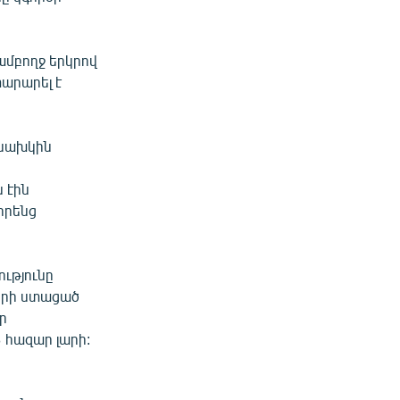
ամբողջ երկրով
արարել է
 նախկին
 էին
իրենց
ւթյունը
ների ստացած
ր
3 հազար լարի: