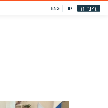
ՈՒՂԻՂ
ENG