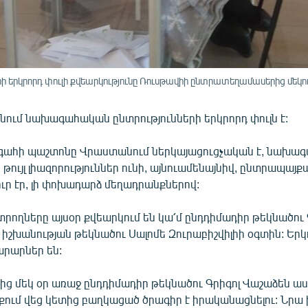
րկրորդ փուլի քվեարկությունը Ռուսթավիի ընտրատեղամասերից մեկում,
նում նախագահական ընտրությունների երկրորդ փուլն է:
ահի պաշտոնը Վրաստանում ներկայացուցչական է, նախա
ույլ լիազորություններ ունի, այնուամենայնիվ, ընտրապայք
ւր էր, լի փոխադարձ մեղադրանքներով:
րողները այսօր քվեարկում են կա՛մ ընդդիմադիր թեկնածու 
 իշխանության թեկնածու Սալոմե Զուրաբիշվիլիի օգտին: Երկ
րարներ են:
ից մեկ օր առաջ ընդդիմադիր թեկնածու Գրիգոլ Վաշաձեն ասել
քում վեց կետից բաղկացած ծրագիր է իրականացնելու: Նրա 