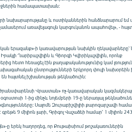
նջներին համապատասխան:
երի նախարարությանը և ոստիկաններին հանձնարարում եմ 
ամասերում առավելագույն կարգուկանոն ապահովել», - հայտ
կան երազանք»-ի կառավարության նախկին ղեկավարները՝
րակլի Ղարիբաշվիլին և Գիորգի Կվիրիկաշվիլին, որոնք
ից հետո հեռացել էին քաղաքականությունից կամ լռություն
ախագահական ընտրությունների երկրորդ փուլի նախօրեին 
 են հայտնել իշխանության թեկնածուին:
«Թրանսփարենսի Վրաստան» ոչ-կառավարական կազմակերպո
օգոստոսի 1-ից մինչև նոյեմբերի 19-ը ներառյալ թեկնածու
գնությունները: Սալոմե Զուրաբիշվիլիի քարոզարշավի համա
 գրեթե 9 միլիոն լարի, Գրիգոլ Վաշաձեի համար՝ 1 միլիոն 24
յն»-ը երեկ հաղորդեց, որ Քութաիսիում թոշակառուներին