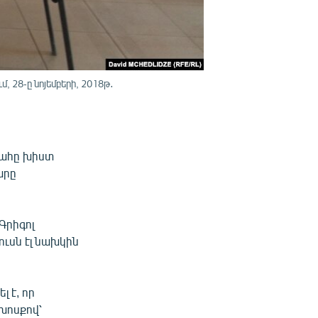
 28-ը նոյեմբերի, 2018թ․
գահը խիստ
արը
Գրիգոլ
ուսն էլ նախկին
 է, որ
խոսքով՝