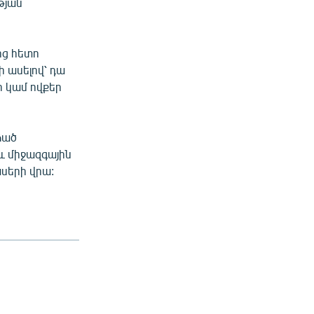
թյան
ից հետո
 ասելով՝ դա
ո կամ ովքեր
ձած
և միջազգային
ասերի վրա: