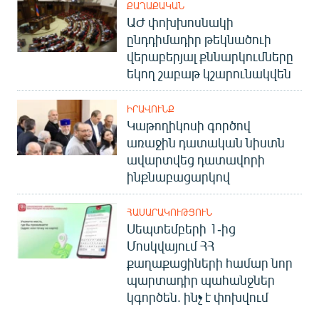
ՔԱՂԱՔԱԿԱՆ
ԱԺ փոխխոսնակի
ընդդիմադիր թեկնածուի
վերաբերյալ քննարկումները
եկող շաբաթ կշարունակվեն
ԻՐԱՎՈՒՆՔ
Կաթողիկոսի գործով
առաջին դատական նիստն
ավարտվեց դատավորի
ինքնաբացարկով
ՀԱՍԱՐԱԿՈՒԹՅՈՒՆ
Սեպտեմբերի 1-ից
Մոսկվայում ՀՀ
քաղաքացիների համար նոր
պարտադիր պահանջներ
կգործեն. ինչ է փոխվում