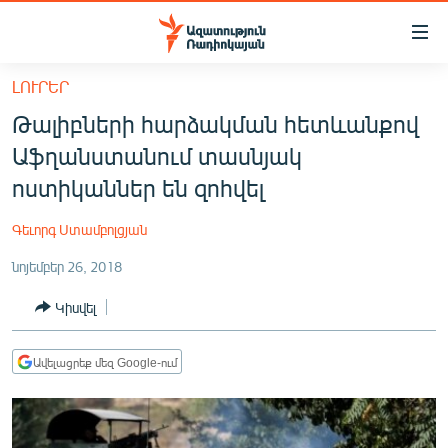
Մատչելիության
հղումներ
Անցնել
ԼՈՒՐԵՐ
հիմնական
ԱԶԱՏՈՒԹՅՈՒՆ TV
Թալիբների հարձակման հետևանքով
բովանդակությանը
ՀԱՅԱՍՏԱՆ
Անցնել
Աֆղանստանում տասնյակ
հիմնական
ՔԱՂԱՔԱԿԱՆ
ոստիկաններ են զոհվել
մենյուին
ԸՆՏՐՈՒԹՅՈՒՆՆԵՐ 2026
Որոնում
Գեւորգ Ստամբոլցյան
ԻՐԱՎՈՒՆՔ
նոյեմբեր 26, 2018
ՀԱՍԱՐԱԿՈՒԹՅՈՒՆ
Կիսվել
ՏՆՏԵՍՈՒԹՅՈՒՆ
ՂԱՐԱԲԱՂ
Ավելացրեք մեզ Google-ում
ՊԱՏԵՐԱԶՄԻ 6 ՇԱԲԱԹՆԵՐԸ
ՏԱՐԱԾԱՇՐՋԱՆ