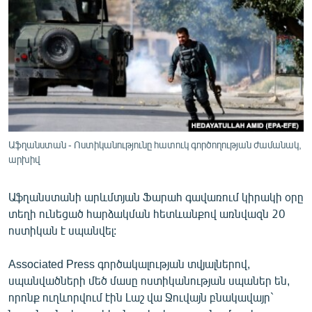
ՄԻՋԱԶԳԱՅԻՆ
ՄՇԱԿՈՒՅԹ
ՍՊՈՐՏ
ՄԵԿՆԱԲԱՆՈՒԹՅՈՒՆ
ՏՏ ԵՒ ԻՆՏԵՐՆԵՏ
ԿՈՐՈՆԱՎԻՐՈՒՍ
Աֆղանստան - Ոստիկանությունը հատուկ գործողության ժամանակ,
արխիվ
ԱՐԽԻՎ
ՏԵՍԱՆՅՈՒԹԵՐ
Աֆղանստանի արևմտյան Ֆարահ գավառում կիրակի օրը
ԲԱՆԱՎԵՃ
տեղի ունեցած հարձակման հետևանքով առնվազն 20
ոստիկան է սպանվել:
ՁԳՏԵԼՈՎ ԼԱՎԱԳՈՒՅՆԻՆ
ՓՈԴՔԱՍԹ
Associated Press գործակալության տվյալներով,
սպանվածների մեծ մասը ոստիկանության սպաներ են,
որոնք ուղևորվում էին Լաշ վա Ջուվայն բնակավայր`
Հայերեն