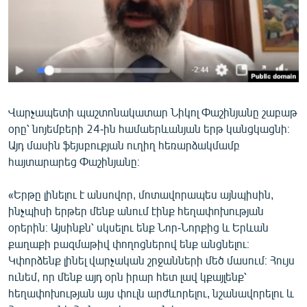
ՄԻՋԱԶԳԱՅԻՆ
ՄՇԱԿՈՒՅԹ
ՍՊՈՐՏ
ՄԵԿՆԱԲԱՆՈՒԹՅՈՒՆ
ՏՏ ԵՒ ԻՆՏԵՐՆԵՏ
Վարչապետի պաշտոնակատար Նիկոլ Փաշինյանը շաբաթ
օրը՝ նոյեմբերի 24-ին համաերևանյան երթ կանցկացնի։
ԿՈՐՈՆԱՎԻՐՈՒՍ
Այդ մասին ֆեյսբուքյան ուղիղ հեռարձակմամբ
ԱՐԽԻՎ
հայտարարեց Փաշինյանը։
ՏԵՍԱՆՅՈՒԹԵՐ
«Երթը լինելու է անսովոր, մոտավորապես այնպիսին,
ԲԱՆԱՎԵՃ
ինչպիսի երթեր մենք անում էինք հեղափոխության
օրերին։ Այսինքն՝ սկսելու ենք Նոր-Նորքից և Երևան
ՁԳՏԵԼՈՎ ԼԱՎԱԳՈՒՅՆԻՆ
քաղաքի բազմաթիվ փողոցներով ենք անցնելու։
ՓՈԴՔԱՍԹ
Կփորձենք լինել վարչական շրջանների մեծ մասում։ Հույս
ունեմ, որ մենք այդ օրն իրար հետ լավ կքայլենք՝
հեղափոխության այս փուլն արժևորելու, նշանավորելու և
Հայերեն