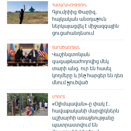
ՀԱՍԱՐԱԿՈՒԹՅՈՒՆ
Գյումրիից Փարիզ․
հայկական անօդաչուն
ներկայացվել է միջազգային
ցուցահանդեսում
ՏԱՐԱԾԱՇՐՋԱՆ
Վաշինգտոնյան
գագաթնաժողովից մեկ
տարի անց. ուր են հասել
կողմերը և ինչ հարցեր են դեռ
մնում չլուծված
ՍՊՈՐՏ
«Օլիմպավան»-ը փակ է.
հավաքականի մարզիկներն
աշխարհի առաջնությանը
պատրաստվում են