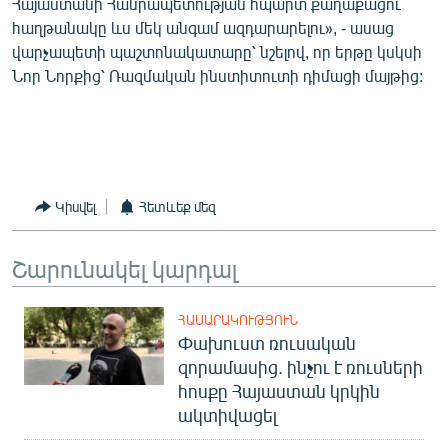
Հայաստանի Հանրապետության հպարտ քաղաքացու
English
հաղթանակը ևս մեկ անգամ ազդարարելու», - ասաց
վարչապետի պաշտոնակատարը՝ նշելով, որ երթը կսկսի
Русский
Նոր Նորքից՝ Ռազմական ինստիտուտի դիմացի մայթից:
ՀԵՏԵՎԵՔ ՄԵԶ
Կիսվել
Հետևեք մեզ
«Ազատության» բոլոր կայքերը
Շարունակել կարդալ
ՀԱՍԱՐԱԿՈՒԹՅՈՒՆ
Փախուստ ռուսական
զորամասից. ինչու է ռուսների
հոսքը Հայաստան կրկին
ակտիվացել