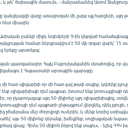
, և թե՛ ծախսային մասում», - մանրամասնեց Ատոմ Ջանջուղ
ը կանցկացվի վաղը առավոտյան մի շարք այլ հարցերի, այդ թ
 հետ միասին։
Ասիական բանկի միջև նոյեմբերի 9-ին կնքված համաձայնագ
ջակցության համար ներգրավվում է 50 մլն դոլար վարկ՝ 15 տ
ց երեքը արտոնյալ։
թյան պատգամավոր Հայկ Բաբուխանյանին մտահոգեց, որ վ
ավելանալու է Հայաստանի արտաքին պարտքը։
նը մի հատ օլիգարխի որ մի հատ լավ թափ տայիք, կդնեիք բյուջ
 ենք օլիգարխիայի դեմ պայքար, խոսում ենք կոռուպցիայի դե
 էր, որ չկարողացաք այդ 50 միլիոնը այդ օլիգարխիայից, ստվ
կոռուպցիայի դեմ պայքարի ընթացքում վերցնել, դնել բյուջե,
րից չծանրանա մեր ժողովրդի ուսերին, և մենք նորից ստիպվա
ծել՝ այս 50 միլիոնը կերանք, խմեցինք, սոցիալական նպաս
ծավ գնաց։ Հիմա 50 միլիոն ինչով ենք տալու», - նշեց ՀՀԿ 