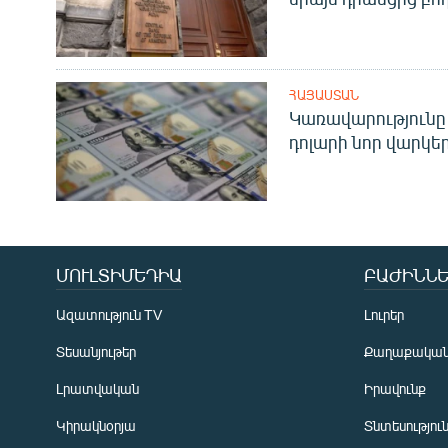
ՀԱՅԱՍՏԱՆ
Կառավարությունը 
դոլարի նոր վարկեր
ՄՈՒԼՏԻՄԵԴԻԱ
ԲԱԺԻՆՆԵ
Ազատություն TV
Լուրեր
Տեսանյութեր
Քաղաքակա
Լրատվական
Իրավունք
Կիրակնօրյա
Տնտեսությու