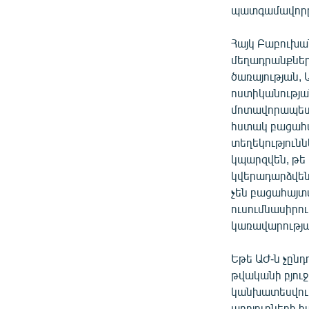
պատգամավորը
Հայկ Բաբուխա
մեղադրանքները
ծառայության,
ոստիկանությա
մոտավորապես 
հստակ բացահա
տեղեկությունն
կպարզվեն, թե
կվերադարձվեն 
չեն բացահայտ
ուսումնասիրու
կառավարությա
Եթե ԱԺ-ն չըն
թվականի բյուջ
կանխատեսվում 
աղբյուրների 