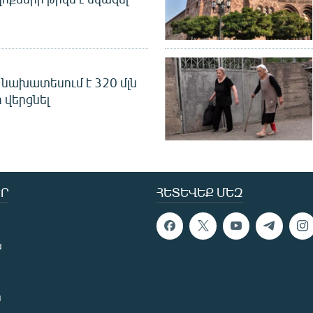
նախատեսում է 320 մլն
 վերցնել
Ր
ՀԵՏԵՎԵՔ ՄԵԶ
ն
ն