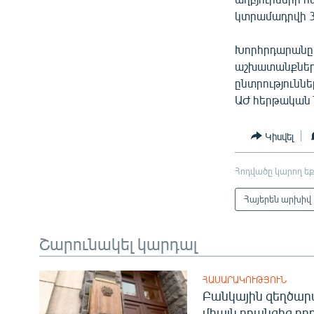
կտրամադրվի 3
Խորհրդարանը ն
աշխատանքները
ընտրություննե
ԱԺ հերթական
Կիսվել
Հոդվածը կարող եք
Հայերեն արխիվ
Շարունակել կարդալ
ՀԱՍԱՐԱԿՈՒԹՅՈՒՆ
Բանկային զեղծարա
միայն դրանցից բող