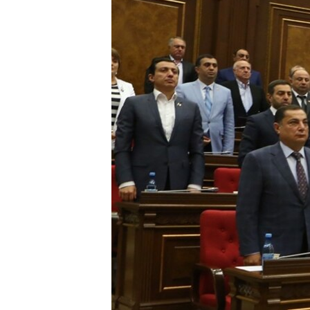
ՄԻՋԱԶԳԱՅԻՆ
ՄՇԱԿՈՒՅԹ
ՍՊՈՐՏ
ՄԵԿՆԱԲԱՆՈՒԹՅՈՒՆ
ՏՏ ԵՒ ԻՆՏԵՐՆԵՏ
ԿՈՐՈՆԱՎԻՐՈՒՍ
ԱՐԽԻՎ
ՏԵՍԱՆՅՈՒԹԵՐ
ԲԱՆԱՎԵՃ
ՁԳՏԵԼՈՎ ԼԱՎԱԳՈՒՅՆԻՆ
ՓՈԴՔԱՍԹ