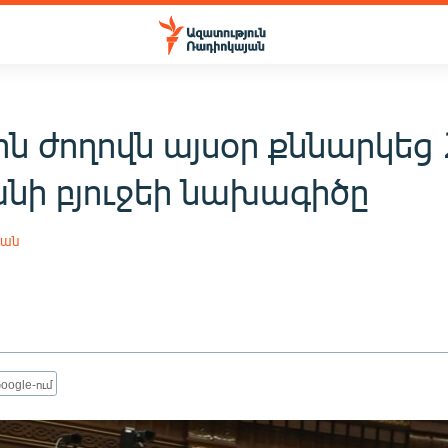
ին ժողովն այսօր քննարկեց
նի բյուջեի նախագիծը
յան
oogle-ում