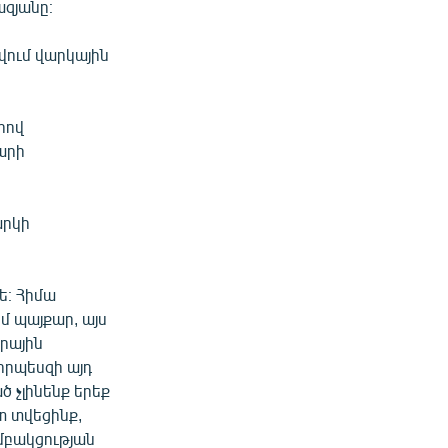
ազյանը։
վում վարկային
րով
արի
արկի
ե։ Հիմա
մ պայքար, այս
երային
 որպեսզի այդ
ծ չլինենք երեք
տ տվեցինք,
խմբակցության