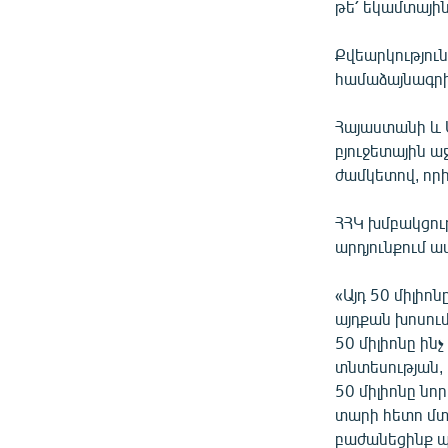
թե՛ եկամտային
Քվեարկություն
համաձայնագրի
Հայաստանի և 
բյուջետային ա
ժամկետով, որի
ՀՀԿ խմբակցու
արդյունքում 
«Այդ 50 միլիո
այդքան խոսում
50 միլիոնը ինչ
տնտեսության, 
50 միլիոնը նո
տարի հետո մտա
բաժանեցինք պր