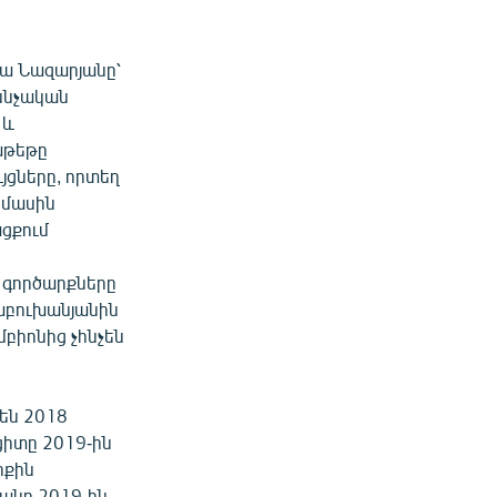
նա Նազարյանը՝
քննչական
 և
աթեթը
յցները, որտեղ
 մասին
ացքում
ն գործարքները
Բաբուխանյանին
բիոնից չհնչեն
են 2018
ցիտը 2019-ին
րքին
անը 2019-ին