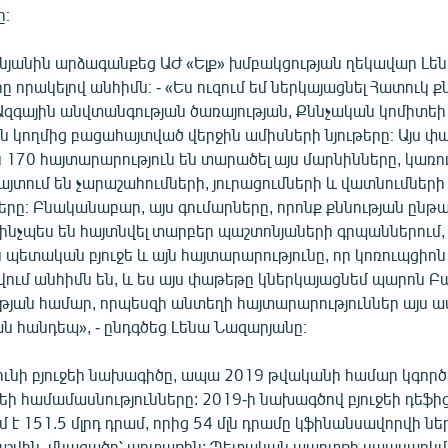
։
նյանին արձագանքեց ԱԺ «Ելք» խմբակցության ղեկավար Լե
 որակելով անհիմն։ - «Ես ուզում եմ ներկայացնել Հատուկ 
 Ազգային անվտանգության ծառայության, Քննչական կոմիտեի
ն կողմից բացահայտված վերջին ամիսների նյութերը։ Այս փ
170 հայտարարություն են տարածել այս մարնինները, կառու
յտում են չարաշահումների, յուրացումների և վատնումների
երը։ Բնականաբար, այս գումարները, որոնք քննության ընթ
 ինչպես են հայտնվել տարբեր պաշտոնյաների գրպաններում,
պետական բյուջե և այն հայտարարությունը, որ կոռուպցիո
վում անհիմն են, և ես այս փաթեթը կներկայացնեմ պարոն 
թյան համար, որպեսզի անտեղի հայտարարություններ այս ամ
ն հանդեպ», - ընդգծեց Լենա Նազարյանը։
դունի բյուջեի նախագիծը, ապա 2019 թվականի համար կգործ
եի համամասնությունները: 2019-ի նախագծով բյուջեի դեֆի
է 151.5 մլրդ դրամ, որից 54 մլն դրամը կֆինանսավորվի նե
հաշվին, մնացածը՝ արտաքին: Պետական պարտքի սպասարկմ