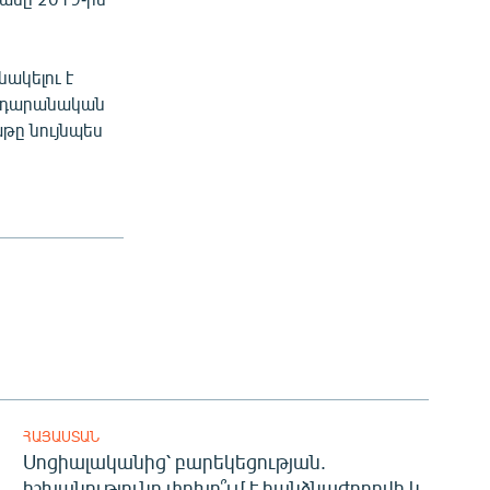
նակելու է
հրդարանական
թը նույնպես
ՀԱՅԱՍՏԱՆ
Սոցիալականից՝ բարեկեցության.
իշխանությունը փոխո՞ւմ է հանձնաժողովի և