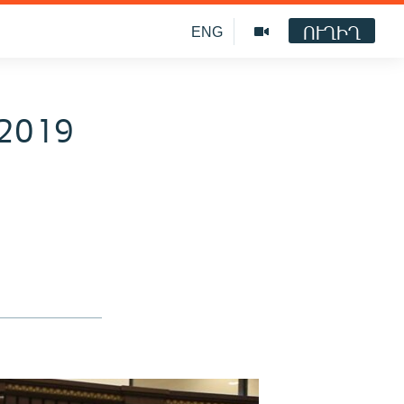
ՈՒՂԻՂ
ENG
 2019