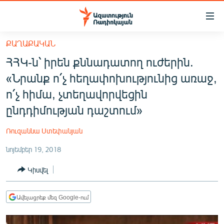
Մատչելիության
հղումներ
Անցնել
ՔԱՂԱՔԱԿԱՆ
հիմնական
ԱԶԱՏՈՒԹՅՈՒՆ TV
ՀՀԿ-ն՝ իրեն քննադատող ուժերին.
բովանդակությանը
ՀԱՅԱՍՏԱՆ
Անցնել
«Նրանք ո՛չ հեղափոխությունից առաջ,
հիմնական
ՔԱՂԱՔԱԿԱՆ
ո՛չ հիմա, չտեղավորվեցին
մենյուին
ԸՆՏՐՈՒԹՅՈՒՆՆԵՐ 2026
ընդդիմության դաշտում»
Որոնում
ԻՐԱՎՈՒՆՔ
Ռուզաննա Ստեփանյան
ՀԱՍԱՐԱԿՈՒԹՅՈՒՆ
նոյեմբեր 19, 2018
ՏՆՏԵՍՈՒԹՅՈՒՆ
Կիսվել
ՂԱՐԱԲԱՂ
ՊԱՏԵՐԱԶՄԻ 6 ՇԱԲԱԹՆԵՐԸ
Ավելացրեք մեզ Google-ում
ՏԱՐԱԾԱՇՐՋԱՆ