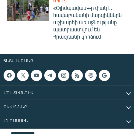
ՍՊՈՐՏ
«Օլիմպավան»-ը փակ է.
հավաքականի մարզիկներն
աշխարհի առաջնությանը
պատրաստվում են
Հրազդանի կիրճում
ՀԵՏԵՎԵՔ ՄԵԶ
ՄՈՒԼՏԻՄԵԴԻԱ
ԲԱԺԻՆՆԵՐ
ՄԵՐ ՄԱՍԻՆ