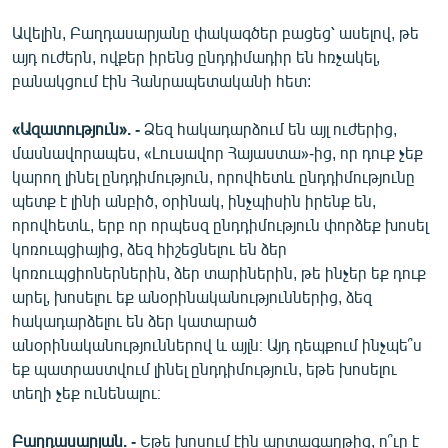
English
Ավելին, Բաղդասարյանը փակագծեր բացեց՝ ասելով, թե
Русский
այդ ուժերն, ովքեր իրենց ընդդիմադիր են հռչակել,
բանակցում էին Հանրապետականի հետ:
ՀԵՏԵՎԵՔ ՄԵԶ
«Ազատություն». -
Ձեզ հակադարձում են այլ ուժերից,
մասնավորապես, «Լուսավոր Հայաստա»-ից, որ դուք չեք
կարող լինել ընդդիմություն, որովհետև ընդդիմությունը
պետք է լինի անբիծ, օրինակ, ինչպիսին իրենք են,
որովհետև, երբ որ որպեսզ ընդդիմություն փորձեք խոսել
«Ազատության» բոլոր կայքերը
կոռուպցիայից, ձեզ հիշեցնելու են ձեր
կոռուպցիոներներին, ձեր տարիներին, թե ինչեր եք դուք
արել, խոսելու եք անօրինականություններից, ձեզ
հակադարձելու են ձեր կատարած
անօրինականություններով և այլն։ Այդ դեպքում ինչպե՞ս
եք պատրաստվում լինել ընդդիմություն, եթե խոսելու
տեղի չեք ունենալու։
Բաղդասարյան. -
Եթե խոսում էին արտագաղթից, ո՞ւր է