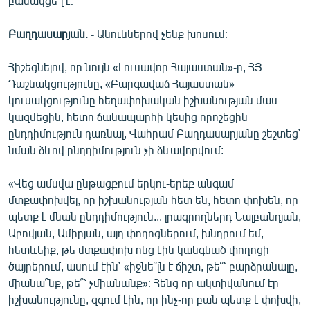
բանակցե՞լ է։
Բաղդասարյան. -
Անուններով չենք խոսում։
Հիշեցնելով, որ նույն «Լուսավոր Հայաստան»-ը, ՀՅ
Դաշնակցությունը, «Բարգավաճ Հայաստան»
կուսակցությունը հեղափոխական իշխանության մաս
կազմեցին, հետո ճանապարհի կեսից որոշեցին
ընդդիմություն դառնալ, Վահրամ Բաղդասարյանը շեշտեց՝
նման ձևով ընդդիմություն չի ձևավորվում:
«Վեց ամսվա ընթացքում երկու-երեք անգամ
մտքափոխվել, որ իշխանության հետ են, հետո փոխեն, որ
պետք է մնան ընդդիմություն... լրագրողներդ Նալբանդյան,
Աբովյան, Ամիրյան, այդ փողոցներում, խնդրում եմ,
հետևեիք, թե մտքափոխ ոնց էին կանգնած փողոցի
ծայրերում, ասում էին՝ «իջնե՞լն է ճիշտ, թե՞՝ բարձրանալը,
միանա՞նք, թե՞՝ չմիանանք»։ Հենց որ ակտիվանում էր
իշխանությունը, զգում էին, որ ինչ-որ բան պետք է փոխվի,