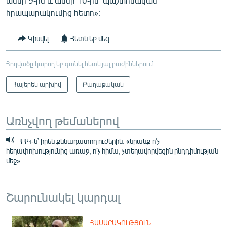
ամսի 9-ին և ամսի 10-ին՝ պաշտոնական
հրապարակումից հետո»։
Կիսվել
Հետևեք մեզ
Հոդվածը կարող եք գտնել հետևյալ բաժիններում
Հայերեն արխիվ
Քաղաքական
Առնչվող թեմաներով
ՀՀԿ-ն՝ իրեն քննադատող ուժերին. «նրանք ո՛չ
հեղափոխությունից առաջ, ո՛չ հիմա, չտեղավորվեցին ընդդիմության
մեջ»
Շարունակել կարդալ
ՀԱՍԱՐԱԿՈՒԹՅՈՒՆ