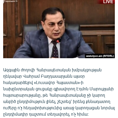
ՄԻՋԱԶԳԱՅԻՆ
ՄՇԱԿՈՒՅԹ
ՍՊՈՐՏ
ՄԵԿՆԱԲԱՆՈՒԹՅՈՒՆ
ՏՏ ԵՒ ԻՆՏԵՐՆԵՏ
ԿՈՐՈՆԱՎԻՐՈՒՍ
ԱՐԽԻՎ
Ազգային ժողովի Հանրապետական խմբակցության
ՏԵՍԱՆՅՈՒԹԵՐ
ղեկավար Վահրամ Բաղդասարյանն այսօր
ԲԱՆԱՎԵՃ
հակադարձելով «Լուսավոր Հայաստան»-ի
նախընտրական ցուցակը գլխավորող Էդմոն Մարուքյանի
ՁԳՏԵԼՈՎ ԼԱՎԱԳՈՒՅՆԻՆ
հայտարարությանը, թե Հանրապետականը չի կարող
ՓՈԴՔԱՍԹ
անբիծ ընդդիմություն լինել, շեշտեց՝ իրենց քննադատող
ուժերը ո'չ հեղափոխությունից առաջ կարողացան նորմալ
Հայերեն
ընդդիմադիր դաշտում տեղավորել, ո'չ հիմա: