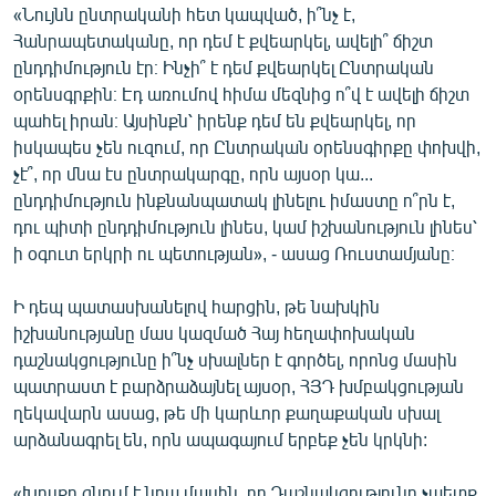
«Նույնն ընտրականի հետ կապված, ի՞նչ է,
Հանրապետականը, որ դեմ է քվեարկել, ավելի՞ ճիշտ
ընդդիմություն էր։ Ինչի՞ է դեմ քվեարկել Ընտրական
օրենսգրքին։ Էդ առումով հիմա մեզնից ո՞վ է ավելի ճիշտ
պահել իրան։ Այսինքն՝ իրենք դեմ են քվեարկել, որ
իսկապես չեն ուզում, որ Ընտրական օրենսգիրքը փոխվի,
չէ՞, որ մնա էս ընտրակարգը, որն այսօր կա...
ընդդիմություն ինքնանպատակ լինելու իմաստը ո՞րն է,
դու պիտի ընդդիմություն լինես, կամ իշխանություն լինես՝
ի օգուտ երկրի ու պետության», - ասաց Ռուստամյանը։
Ի դեպ պատասխանելով հարցին, թե նախկին
իշխանությանը մաս կազմած Հայ հեղափոխական
դաշնակցությունը ի՞նչ սխալներ է գործել, որոնց մասին
պատրաստ է բարձրաձայնել այսօր, ՀՅԴ խմբակցության
ղեկավարն ասաց, թե մի կարևոր քաղաքական սխալ
արձանագրել են, որն ապագայում երբեք չեն կրկնի:
«Խոսքը գնում է նրա մասին, որ Դաշնակցությունը չպետք