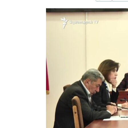
ՄԻՋԱԶԳԱՅԻՆ
ՄՇԱԿՈՒՅԹ
ՍՊՈՐՏ
ՄԵԿՆԱԲԱՆՈՒԹՅՈՒՆ
ՏՏ ԵՒ ԻՆՏԵՐՆԵՏ
ԿՈՐՈՆԱՎԻՐՈՒՍ
ԱՐԽԻՎ
ՏԵՍԱՆՅՈՒԹԵՐ
ԲԱՆԱՎԵՃ
ՁԳՏԵԼՈՎ ԼԱՎԱԳՈՒՅՆԻՆ
ՓՈԴՔԱՍԹ