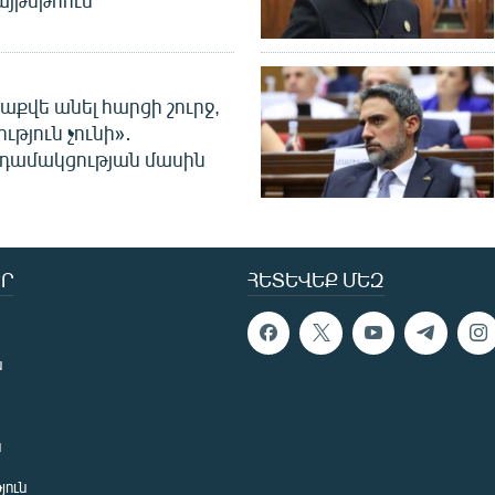
այթսթոուն
աքվե անել հարցի շուրջ,
ւթյուն չունի»․
նդամակցության մասին
Ր
ՀԵՏԵՎԵՔ ՄԵԶ
ն
ն
յուն