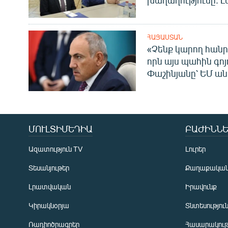
խաղաղությունը. Լ
ՀԱՅԱՍՏԱՆ
«Չենք կարող հանր
որն այս պահին գոյո
Փաշինյանը՝ ԵՄ ա
ՄՈՒԼՏԻՄԵԴԻԱ
ԲԱԺԻՆՆԵ
Ազատություն TV
Լուրեր
Տեսանյութեր
Քաղաքակա
Լրատվական
Իրավունք
Կիրակնօրյա
Տնտեսությու
Ռադիոծրագրեր
Հասարակութ