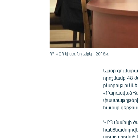
ՀՀ ԿԸՀ նիստ, նոյեմբեր, 2018թ․
Այսօր գումար
որոշմամբ 48 
ընտրությունն
«Բարգավաճ Հա
փաստաթղթերի ա
համար վերջնաժ
ԿԸՀ մամուլի 
հանձնաժողովն
առաջադրված կո