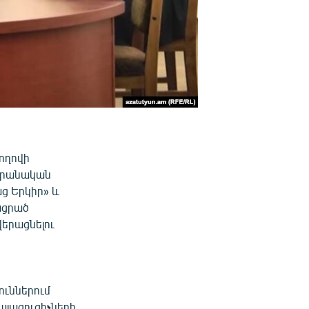
ողովի
դարանական
ց Երկիր» և
ացրած
վերացնելու
ուններում
այացուցիչների