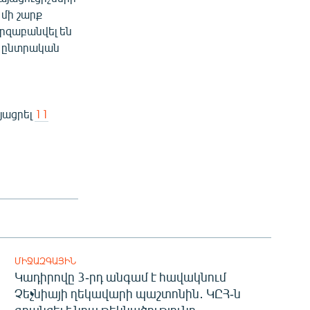
 մի շարք
արզաբանվել են
ղ ընտրական
յացրել
11
ՄԻՋԱԶԳԱՅԻՆ
Կադիրովը 3-րդ անգամ է հավակնում
Չեչնիայի ղեկավարի պաշտոնին․ ԿԸՀ-ն