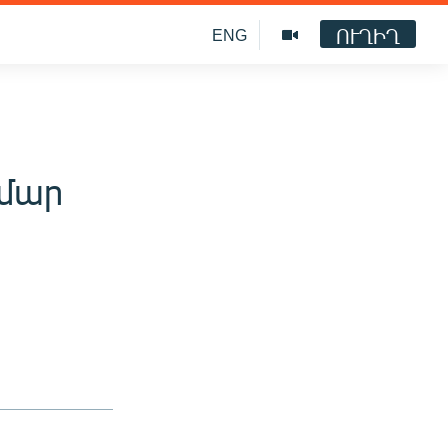
ՈՒՂԻՂ
ENG
ամար