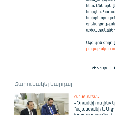
հետ: Քննարկվե
հարցեր: Կուսա
նախընտրական 
օրենսդրությա
աշխատանքների
Ազգային ժողով
քաղաքական ո
Կիսվել
Շարունակել կարդալ
ՏԱՐԱԾԱՇՐՋԱՆ
«Թրամփի ուղին» կ
Հայաստանի և Ադր