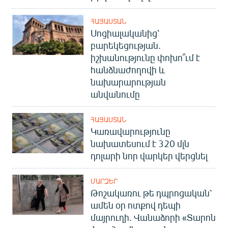
ՀԱՅԱՍՏԱՆ
Սոցիալականից՝
բարեկեցության.
իշխանությունը փոխո՞ւմ է
հանձնաժողովի և
նախարարության
անվանումը
ՀԱՅԱՍՏԱՆ
Կառավարությունը
նախատեսում է 320 մլն
դոլարի նոր վարկեր վերցնել
ՄԱՐԶԵՐ
Թոշակառու թե դպրոցական՝
ամեն օր ոտքով դեպի
մայրուղի. Վանաձորի «Տարոն