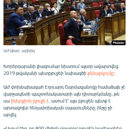
ՄԻՋԱԶԳԱՅԻՆ
ՄՇԱԿՈՒՅԹ
ՍՊՈՐՏ
ՄԵԿՆԱԲԱՆՈՒԹՅՈՒՆ
ՏՏ ԵՒ ԻՆՏԵՐՆԵՏ
ԱԺ նիստ, արխիվ
ԿՈՐՈՆԱՎԻՐՈՒՍ
Խորհրդարանի լիագումար նիստում այսօր ավարտվեց
ԱՐԽԻՎ
2019 թվականի պետբյուջեի նախագծի
քննարկումը
:
ՏԵՍԱՆՅՈՒԹԵՐ
ԱԺ փոխնախագահ Էդուարդ Շարմազանովը համաձայն չէ
ԲԱՆԱՎԵՃ
վարչապետի պաշտոնակատարի այն դիտարկմանը, թե
ՁԳՏԵԼՈՎ ԼԱՎԱԳՈՒՅՆԻՆ
սա
իներցիոն բյուջե է
․ ասում է՝ այս բյուջեն պետք է
արտացոլեր հեղափոխական սպասումները, ինչը չի
ՓՈԴՔԱՍԹ
արվել։
Հայերեն
«Ասում էիք, որ 800 միլիոն դոլարով բյուջեն կավելացնեք,