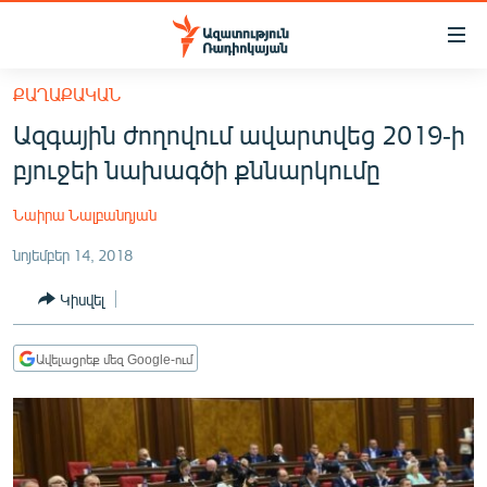
Մատչելիության
հղումներ
Անցնել
ՔԱՂԱՔԱԿԱՆ
հիմնական
ԱԶԱՏՈՒԹՅՈՒՆ TV
Ազգային ժողովում ավարտվեց 2019-ի
բովանդակությանը
ՀԱՅԱՍՏԱՆ
Անցնել
բյուջեի նախագծի քննարկումը
հիմնական
ՔԱՂԱՔԱԿԱՆ
մենյուին
Նաիրա Նալբանդյան
ԸՆՏՐՈՒԹՅՈՒՆՆԵՐ 2026
Որոնում
նոյեմբեր 14, 2018
ԻՐԱՎՈՒՆՔ
Կիսվել
ՀԱՍԱՐԱԿՈՒԹՅՈՒՆ
ՏՆՏԵՍՈՒԹՅՈՒՆ
Ավելացրեք մեզ Google-ում
ՂԱՐԱԲԱՂ
ՊԱՏԵՐԱԶՄԻ 6 ՇԱԲԱԹՆԵՐԸ
ՏԱՐԱԾԱՇՐՋԱՆ