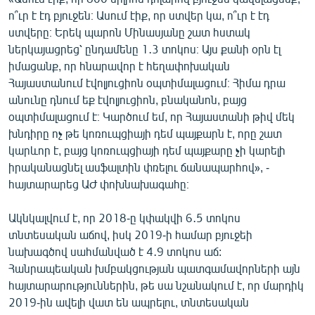
English
ո՞ւր է էդ բյուջեն։ Ասում էիք, որ ստվեր կա, ո՞ւր է էդ
ստվերը։ Երեկ պարոն Մինասյանը շատ հստակ
Русский
ներկայացրեց՝ ընդամենը 1․3 տոկոս։ Այս քանի օրն էլ
իմացանք, որ հնարավոր է հեղափոխական
ՀԵՏԵՎԵՔ ՄԵԶ
Հայաստանում էվոլյուցիոն օպտիմալացում։ Հիմա դրա
անունը դնում եք էվոլյուցիոն, բնականոն, բայց
օպտիմալացում է։ Կարծում եմ, որ Հայաստանի թիվ մեկ
խնդիրը ոչ թե կոռուպցիայի դեմ պայքարն է, որը շատ
կարևոր է, բայց կոռուպցիայի դեմ պայքարը չի կարելի
իրականացնել ասֆալտին փռելու ճանապարհով», -
«Ազատության» բոլոր կայքերը
հայտարարեց ԱԺ փոխնախագահը։
Ակնկալվում է, որ 2018-ը կփակվի 6․5 տոկոս
տնտեսական աճով, իսկ 2019-ի համար բյուջեի
նախագծով սահմանված է 4․9 տոկոս աճ:
Հանրապեական խմբակցության պատգամավորների այն
հայտարարություններին, թե սա նշանակում է, որ մարդիկ
2019-ին ավելի վատ են ապրելու, տնտեսական