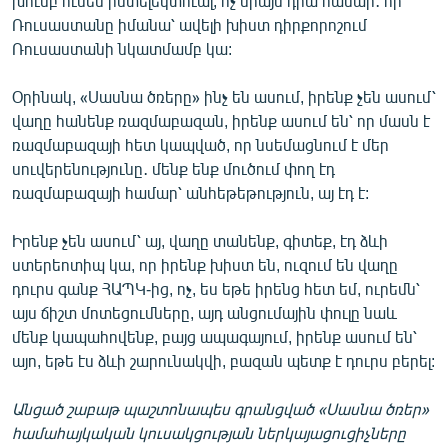
խումբ ունեն ինտելեկտուալ, ոչ միայն դրա համար․ որ
Ռուսաստանը իմանա՝ ավելի խիստ դիրքորոշում
Ռուսաստանի նկատմամբ կա:
Օրինակ, «Սասնա ծռերը» ինչ են ասում, իրենք չեն ասում՝
վաղը հանենք ռազմաբազան, իրենք ասում են՝ որ մասն է
ռազմաբազայի հետ կապված, որ նսեմացնում է մեր
սուվերենությունը․ մենք ենք մուծում փող էդ
ռազմաբազայի համար՝ անհեթեթություն, այ էդ է:
Իրենք չեն ասում՝ այ, վաղը տանենք, գիտեք, էդ ձևի
ստերեոտիպ կա, որ իրենք խիստ են, ուզում են վաղը
դուրս գանք ՀԱՊԿ-ից, ոչ, ես եթե իրենց հետ եմ, ուրեմն՝
այս ճիշտ մոտեցումները, այդ անցումային փուլը նաև
մենք կապահովենք, բայց ապագայում, իրենք ասում են՝
այո, եթե էս ձևի շարունակվի, բազան պետք է դուրս բերել:
Անցած շաբաթ պաշտոնապես գրանցված «Սասնա ծռեր»
համահայկական կուսակցության ներկայացուցիչները