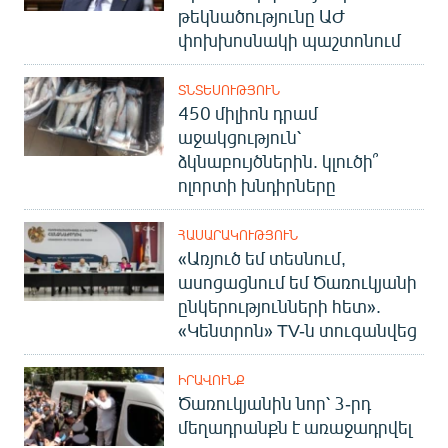
թեկնածությունը ԱԺ
փոխխոսնակի պաշտոնում
ՏՆՏԵՍՈՒԹՅՈՒՆ
450 միլիոն դրամ
աջակցություն՝
ձկնաբույծներին. կլուծի՞
ոլորտի խնդիրները
ՀԱՍԱՐԱԿՈՒԹՅՈՒՆ
«Առյուծ եմ տեսնում,
ասոցացնում եմ Ծառուկյանի
ընկերությունների հետ».
«Կենտրոն» TV-ն տուգանվեց
ԻՐԱՎՈՒՆՔ
Ծառուկյանին նոր՝ 3-րդ
մեղադրանքն է առաջադրվել