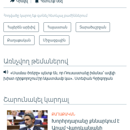
Կիսվել
Հետևեք մեզ
Հոդվածը կարող եք գտնել հետևյալ բաժիններում
Հայերեն արխիվ
Հայաստան
Տարածաշրջան
Քաղաքական
Միջազգային
Առնչվող թեմաներով
«Սասնա ծռերը» պետք են, որ Ռուսաստանը իմանա՝ ավելի
խիստ դիրքորոշում իր նկատմամբ կա»․ Ստեփան Գրիգորյան
Շարունակել կարդալ
ՔԱՂԱՔԱԿԱՆ
Խորհրդարանը քննարկում է
Արամ Վարդևանյանի