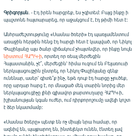
Գրիգորյան
․ - Էդ իրեն հարցրեք, ես չգիտեմ: Բայց ինքը ի
պաշտոնե հայտարարեց, որ աջակցում է, էդ թիմի հետ է:
Անհրաժեշտությունը «Սասնա ծռերի» էդ պառլամենտում
առաջին հերթին հենց էդ հարցի հետ է կապված, որ Նիկոլ
Փաշինյանը այս ծանր վիճակում չհայտնվեր, որ ինքը նույն
նիստում ՀԱՊԿ-ի
, որտեղ որ ռեալ մերժեցին
Հայաստանին, չէ՞, մերժեցին՝ հիմա ուզում են Բելառուսի
ներկայացուցչին ընտրել, որ Նիկոլ Փաշինյանը զենք
ունենար, ասեր՝ գիտե՞ք ինչ, եթե դուք էդ հարցը չլուծեք,
որը արդար հարց է, որ մնացած մեկ տարին նորից մեր
ներկայացուցիչը լինի գլխավոր քարտուղարը ՀԱՊԿ-ի,
իշխանության կգան ուժեր, ում դիրքորոշումը ավելի կոշտ
է ձեր նկատմամբ:
«Սասնա ծռերը» պետք են ոչ միայն նրա համար, որ
ազնիվ են, պայքարող են, ինտելեկտ ունեն, էնտեղ լավ