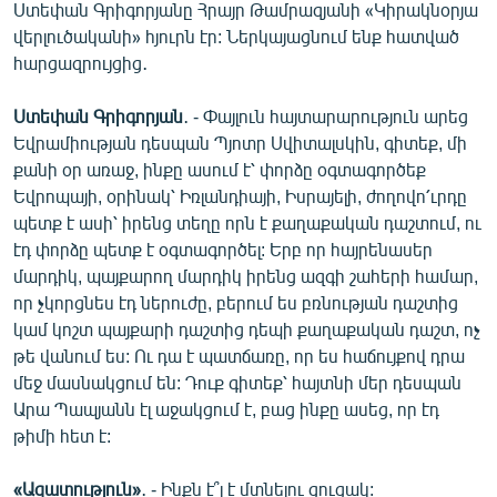
Ստեփան Գրիգորյանը Հրայր Թամրազյանի «Կիրակնօրյա
English
վերլուծականի» հյուրն էր: Ներկայացնում ենք հատված
Русский
հարցազրույցից․
Ստեփան Գրիգորյան
․ - Փայլուն հայտարարություն արեց
ՀԵՏԵՎԵՔ ՄԵԶ
Եվրամիության դեսպան Պյոտր Սվիտալսկին, գիտեք, մի
քանի օր առաջ, ինքը ասում է՝ փորձը օգտագործեք
Եվրոպայի, օրինակ՝ Իռլանդիայի, Իսրայելի, ժողովո՛ւրդը
պետք է ասի՝ իրենց տեղը որն է քաղաքական դաշտում, ու
էդ փորձը պետք է օգտագործել: Երբ որ հայրենասեր
«Ազատության» բոլոր կայքերը
մարդիկ, պայքարող մարդիկ իրենց ազգի շահերի համար,
որ չկորցնես էդ ներուժը, բերում ես բռնության դաշտից
կամ կոշտ պայքարի դաշտից դեպի քաղաքական դաշտ, ոչ
թե վանում ես: Ու դա է պատճառը, որ ես հաճույքով դրա
մեջ մասնակցում են: Դուք գիտեք՝ հայտնի մեր դեսպան
Արա Պապյանն էլ աջակցում է, բաց ինքը ասեց, որ էդ
թիմի հետ է:
«Ազատություն»
․ - Ինքն է՞լ է մտնելու ցուցակ: