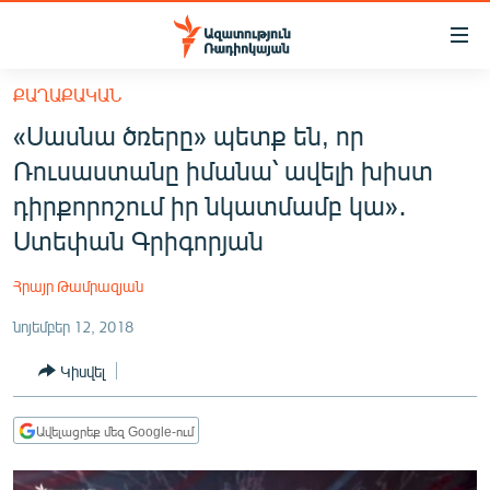
Մատչելիության
հղումներ
Անցնել
ՔԱՂԱՔԱԿԱՆ
հիմնական
ԱԶԱՏՈՒԹՅՈՒՆ TV
«Սասնա ծռերը» պետք են, որ
բովանդակությանը
ՀԱՅԱՍՏԱՆ
Անցնել
Ռուսաստանը իմանա՝ ավելի խիստ
հիմնական
ՔԱՂԱՔԱԿԱՆ
դիրքորոշում իր նկատմամբ կա»․
մենյուին
ԸՆՏՐՈՒԹՅՈՒՆՆԵՐ 2026
Ստեփան Գրիգորյան
Որոնում
ԻՐԱՎՈՒՆՔ
Հրայր Թամրազյան
ՀԱՍԱՐԱԿՈՒԹՅՈՒՆ
նոյեմբեր 12, 2018
ՏՆՏԵՍՈՒԹՅՈՒՆ
Կիսվել
ՂԱՐԱԲԱՂ
ՊԱՏԵՐԱԶՄԻ 6 ՇԱԲԱԹՆԵՐԸ
Ավելացրեք մեզ Google-ում
ՏԱՐԱԾԱՇՐՋԱՆ