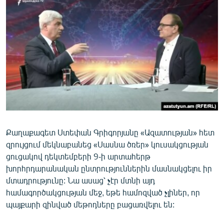
ՄԻՋԱԶԳԱՅԻՆ
ՄՇԱԿՈՒՅԹ
ՍՊՈՐՏ
ՄԵԿՆԱԲԱՆՈՒԹՅՈՒՆ
ՏՏ ԵՒ ԻՆՏԵՐՆԵՏ
ԿՈՐՈՆԱՎԻՐՈՒՍ
ԱՐԽԻՎ
Քաղաքագետ Ստեփան Գրիգորյանը «Ազատության» հետ
ՏԵՍԱՆՅՈՒԹԵՐ
զրույցում մեկնաբանեց «Սասնա ծռեր» կուսակցության
ԲԱՆԱՎԵՃ
ցուցակով դեկտեմբերի 9-ի արտահերթ
խորհրդարանական ընտրություններին մասնակցելու իր
ՁԳՏԵԼՈՎ ԼԱՎԱԳՈՒՅՆԻՆ
մտադրությունը: Նա ասաց՝ չէր մտնի այդ
ՓՈԴՔԱՍԹ
համագործակցության մեջ, եթե համոզված չլիներ, որ
պայքարի զինված մեթոդները բացառվելու են:
Հայերեն