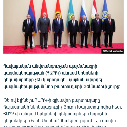
ՄԻՋԱԶԳԱՅԻՆ
ՄՇԱԿՈՒՅԹ
ՍՊՈՐՏ
ՄԵԿՆԱԲԱՆՈՒԹՅՈՒՆ
ՏՏ ԵՒ ԻՆՏԵՐՆԵՏ
ԿՈՐՈՆԱՎԻՐՈՒՍ
Հավաքական անվտանգության պայմանագրի
ԱՐԽԻՎ
կազմակերպության (ՀԱՊԿ) անդամ երկրների
ՏԵՍԱՆՅՈՒԹԵՐ
ղեկավարները չեն կարողացել պայմանավորվել
կազմակերպության նոր քարտուղարի թեկնածուի շուրջ։
ԲԱՆԱՎԵՃ
ՁԳՏԵԼՈՎ ԼԱՎԱԳՈՒՅՆԻՆ
Թե ով է լինելու ՀԱՊԿ-ի գլխավոր քարտուղարը
Հայաստանի ներկայացուցիչ Յուրի Խաչատուրովից հետ,
ՓՈԴՔԱՍԹ
ՀԱՊԿ-ի անդամ երկրների ղեկավարները կորոշեն
դեկտեմբերի 6-ին Սանկտ Պետերբուրգում։ Այս մասին
Հայերեն