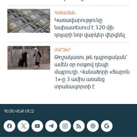
ՀԱՅԱՍՏԱՆ
Կառավարությունը
նախատեսում է 320 մլն
դոլարի նոր վարկեր վերցնել
ՄԱՐԶԵՐ
Թոշակառու թե դպրոցական՝
ամեն օր ոտքով դեպի
մայրուղի. Վանաձորի «Տարոն
1»-ը 3 ամիս առանց
տրանսպորտի է
ՀԵՏԵՎԵՔ ՄԵԶ