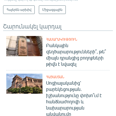
Հայերեն արխիվ
Միջազգային
Շարունակել կարդալ
ՀԱՍԱՐԱԿՈՒԹՅՈՒՆ
Բանկային
զեղծարարությունների՞, թե՞
միայն դրանցից բողոքների
թիվն է նվազել
ՀԱՅԱՍՏԱՆ
Սոցիալականից՝
բարեկեցության.
իշխանությունը փոխո՞ւմ է
հանձնաժողովի և
նախարարության
անվանումը