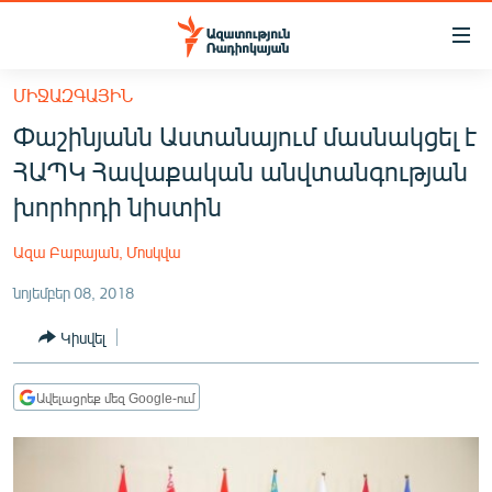
Մատչելիության
հղումներ
Անցնել
ՄԻՋԱԶԳԱՅԻՆ
հիմնական
ԱԶԱՏՈՒԹՅՈՒՆ TV
Փաշինյանն Աստանայում մասնակցել է
բովանդակությանը
ՀԱՅԱՍՏԱՆ
Անցնել
ՀԱՊԿ Հավաքական անվտանգության
հիմնական
ՔԱՂԱՔԱԿԱՆ
խորհրդի նիստին
մենյուին
ԸՆՏՐՈՒԹՅՈՒՆՆԵՐ 2026
Որոնում
Ազա Բաբայան, Մոսկվա
ԻՐԱՎՈՒՆՔ
նոյեմբեր 08, 2018
ՀԱՍԱՐԱԿՈՒԹՅՈՒՆ
Կիսվել
ՏՆՏԵՍՈՒԹՅՈՒՆ
ՂԱՐԱԲԱՂ
Ավելացրեք մեզ Google-ում
ՊԱՏԵՐԱԶՄԻ 6 ՇԱԲԱԹՆԵՐԸ
ՏԱՐԱԾԱՇՐՋԱՆ