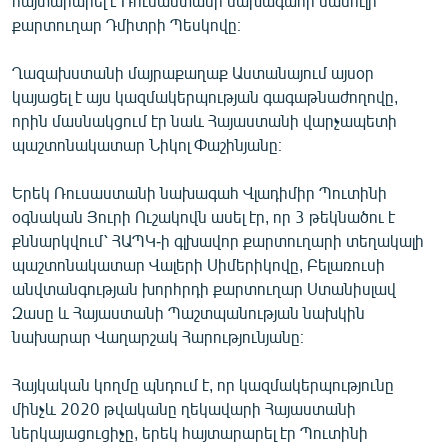
հայտարարել է Ռուսաստանի նախագահի մամուլի
English
քարտուղար Դմիտրի Պեսկովը։
Русский
Ղազախստանի մայրաքաղաք Աստանայում այսօր
կայացել է այս կազմակերպության գագաթնաժողովը,
ՀԵՏԵՎԵՔ ՄԵԶ
որին մասնակցում էր նաև Հայաստանի վարչապետի
պաշտոնակատար Նիկոլ Փաշինյանը։
Երեկ Ռուսաստանի նախագահ Վլադիմիր Պուտինի
օգնական Յուրի Ուշակովն ասել էր, որ 3 թեկնածու է
քննարկվում՝ ՀԱՊԿ-ի գլխավոր քարտուղարի տեղակալի
«Ազատության» բոլոր կայքերը
պաշտոնակատար Վալերի Սիմերիկովը, Բելառուսի
անվտանգության խորհրդի քարտուղար Ստանիսլավ
Զասը և Հայաստանի Պաշտպանության նախկին
նախարար Վաղարշակ Հարությունյանը։
Հայկական կողմը պնդում է, որ կազմակերպությունը
մինչև 2020 թվականը ղեկավարի Հայաստանի
ներկայացուցիչը, երեկ հայտարարել էր Պուտինի