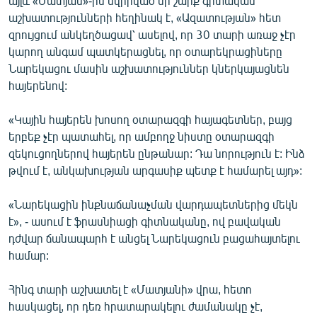
այլև «Մատյան»-ին նվիրված մի շարք գիտական
English
աշխատությունների հեղինակ է, «Ազատության» հետ
զրույցում անկեղծացավ՝ ասելով, որ 30 տարի առաջ չէր
Русский
կարող անգամ պատկերացնել, որ օտարեկրացիները
Նարեկացու մասին աշխատություններ կներկայացնեն
ՀԵՏԵՎԵՔ ՄԵԶ
հայերենով:
«Կային հայերեն խոսող օտարազգի հայագետներ, բայց
երբեք չէր պատահել, որ ամբողջ նիստը օտարազգի
զեկուցողներով հայերեն ընթանար: Դա նորություն է: Ինձ
թվում է, անկախության արգասիք պետք է համարել այդ»:
«Ազատության» բոլոր կայքերը
«Նարեկացին ինքնաճանաչման վարդապետներից մեկն
է», - ասում է ֆրասնիացի գիտնականը, ով բավական
դժվար ճանապարհ է անցել Նարեկացուն բացահայտելու
համար:
Հինգ տարի աշխատել է «Մատյանի» վրա, հետո
հասկացել, որ դեռ հրատարակելու ժամանակը չէ,