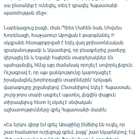
սա ընտանիք է ունեցել, տեղ է գրավել Հայաստանի
պատմության մեջ»:
Նարեկացուց բացի, Ժան-Պիեռ Մահեն նաև Մովսես
Խորենացի, Խաչատուր Աբովյան է թարգմանել: Ի
սկզբանե հետաքրքրված է եղել վաղ քրիստոնեական
գրականությամբ և նկատելով, որ բնագրերից շատերը
վերացել են և եզակի հայերեն տարբերակներ են
պահպանվել, հենց այդ ժամանակ որոշել է սովորել լեզուն:
Ուշագրավ է, որ այս ցանկությունը կարողացել է
իրականցնել խորհրդային տարիներին՝ երկաթե
վարագույրը շրջանցելով: Ընտանիքով եկել է Հայաստան,
շուրջ չորս տարի ապրել է այստեղ, լեզվին փայլուն
տիրապելուց հետո էլ սկսել է սեփական
աշխատությունները գրել Հայատսանի մասին:
«Ես երկու գիրք եմ գրել: Առաջինը ինձնից են ուզել, որ
շատ համառոտ ուղեցույց գրեմ, բայց՝ շատ նկարներով: Եվ