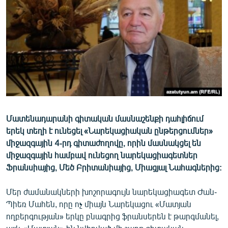
ՄԻՋԱԶԳԱՅԻՆ
ՄՇԱԿՈՒՅԹ
ՍՊՈՐՏ
ՄԵԿՆԱԲԱՆՈՒԹՅՈՒՆ
ՏՏ ԵՒ ԻՆՏԵՐՆԵՏ
ԿՈՐՈՆԱՎԻՐՈՒՍ
Մատենադարանի գիտական մասնաշենքի դահլիճում
ԱՐԽԻՎ
երեկ տեղի է ունեցել «Նարեկացիական ընթերցումներ»
ՏԵՍԱՆՅՈՒԹԵՐ
միջազգային 4-րդ գիտաժողովը, որին մասնակցել են
միջազգային համբավ ունեցող նարեկացիագետներ
ԲԱՆԱՎԵՃ
Ֆրանսիայից, Մեծ Բրիտանիայից, Միացյալ Նահագներից:
ՁԳՏԵԼՈՎ ԼԱՎԱԳՈՒՅՆԻՆ
Մեր ժամանակների խոշորագույն նարեկացիագետ Ժան-
ՓՈԴՔԱՍԹ
Պիեռ Մահեն, որը ոչ միայն Նարեկացու «Մատյան
ողբերգության» երկը բնագրից ֆրանսերեն է թարգմանել,
Հայերեն