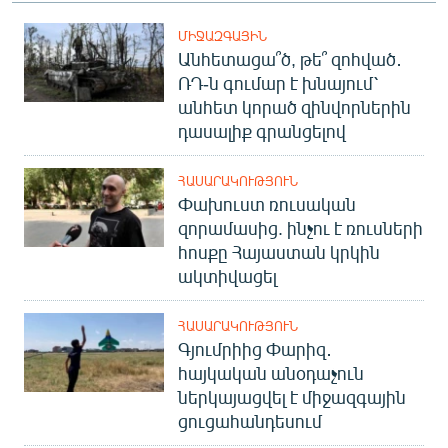
ՄԻՋԱԶԳԱՅԻՆ
Անհետացա՞ծ, թե՞ զոհված․
ՌԴ-ն գումար է խնայում՝
անհետ կորած զինվորներին
դասալիք գրանցելով
ՀԱՍԱՐԱԿՈՒԹՅՈՒՆ
Փախուստ ռուսական
զորամասից. ինչու է ռուսների
հոսքը Հայաստան կրկին
ակտիվացել
ՀԱՍԱՐԱԿՈՒԹՅՈՒՆ
Գյումրիից Փարիզ․
հայկական անօդաչուն
ներկայացվել է միջազգային
ցուցահանդեսում