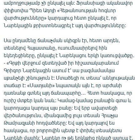
ամբողջությամբ չի ընկալել այն: Ֆրանսիացի ականավոր
փիլիսոփա Պիեռ Ադոյի «Հեթանոսության հոգևոր
վարժությունները» կարդալուց հետո ընկալել է, որ
Նարեկացին քրիստոնեացրել է այդ վարժությունները:
Սա ընդամենը ճանաչման սկիզբն էր, հետո արդեն,
տեսնելով Հայաստանը, ուսումնասիրելով հին
եկեղեցիները, ընկալել է Նարեկացու երկի կառուցվածքը․
- «Գրքի վերջում զետեղված իր հիշատակարանում
Գրիգոր Նարեկացին ասում է՝ սա բազմամասնյա
սքանչելի շինություն է: Մտածեցի ու տեսա՝ աննյութական
տաճար է: «Մատյանի» նպատակն այն է, որ արժանի
դառնանք գտնել այդ ճանապարհը․․․ Հետո հասկացա, որ
ուրիշ մտքեր կան նաև: Կամաց-կամաց բանալին գտա և
կարողացա կարդալ այս բանը: Եվ երբ ավարտեցի
վերծանությունս, միանգամից լույս տեսան Հրաչյա
Թամրազյանի հոդվածները: Եվ այդ կարդալով ես
հասկացա, որ բոլորովին պետք է փոխել տեսակետս
Նարեկի մասին: Նարեկը ոչ թե երկնքից ընկած ասուպ է․