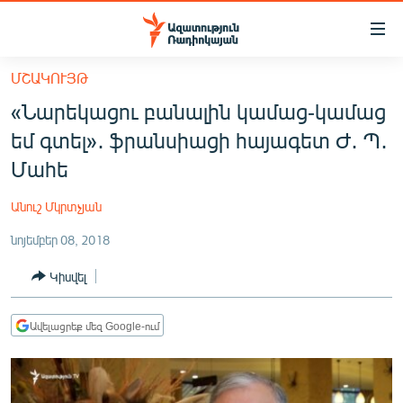
Մատչելիության
հղումներ
Անցնել
ՄՇԱԿՈՒՅԹ
հիմնական
ԱԶԱՏՈՒԹՅՈՒՆ TV
«Նարեկացու բանալին կամաց-կամաց
բովանդակությանը
ՀԱՅԱՍՏԱՆ
Անցնել
եմ գտել»․ ֆրանսիացի հայագետ Ժ․ Պ․
հիմնական
ՔԱՂԱՔԱԿԱՆ
Մահե
մենյուին
ԸՆՏՐՈՒԹՅՈՒՆՆԵՐ 2026
Որոնում
Անուշ Մկրտչյան
ԻՐԱՎՈՒՆՔ
նոյեմբեր 08, 2018
ՀԱՍԱՐԱԿՈՒԹՅՈՒՆ
Կիսվել
ՏՆՏԵՍՈՒԹՅՈՒՆ
ՂԱՐԱԲԱՂ
Ավելացրեք մեզ Google-ում
ՊԱՏԵՐԱԶՄԻ 6 ՇԱԲԱԹՆԵՐԸ
ՏԱՐԱԾԱՇՐՋԱՆ