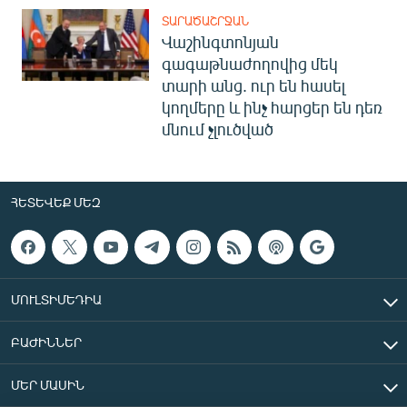
ՏԱՐԱԾԱՇՐՋԱՆ
Վաշինգտոնյան
գագաթնաժողովից մեկ
տարի անց. ուր են հասել
կողմերը և ինչ հարցեր են դեռ
մնում չլուծված
ՀԵՏԵՎԵՔ ՄԵԶ
ՄՈՒԼՏԻՄԵԴԻԱ
ԲԱԺԻՆՆԵՐ
ՄԵՐ ՄԱՍԻՆ