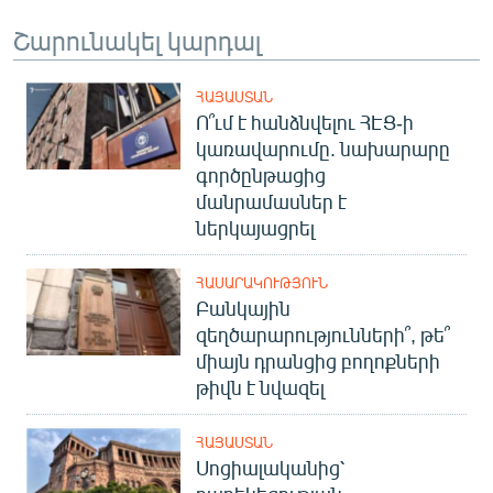
Շարունակել կարդալ
ՀԱՅԱՍՏԱՆ
Ո՞ւմ է հանձնվելու ՀԷՑ-ի
կառավարումը. նախարարը
գործընթացից
մանրամասներ է
ներկայացրել
ՀԱՍԱՐԱԿՈՒԹՅՈՒՆ
Բանկային
զեղծարարությունների՞, թե՞
միայն դրանցից բողոքների
թիվն է նվազել
ՀԱՅԱՍՏԱՆ
Սոցիալականից՝