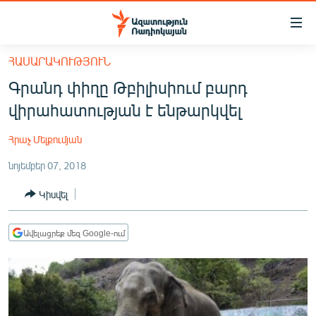
Մատչելիության
հղումներ
Անցնել
ՀԱՍԱՐԱԿՈՒԹՅՈՒՆ
հիմնական
ԱԶԱՏՈՒԹՅՈՒՆ TV
Գրանդ փիղը Թբիլիսիում բարդ
բովանդակությանը
ՀԱՅԱՍՏԱՆ
Անցնել
վիրահատության է ենթարկվել
հիմնական
ՔԱՂԱՔԱԿԱՆ
մենյուին
Հրաչ Մելքումյան
ԸՆՏՐՈՒԹՅՈՒՆՆԵՐ 2026
Որոնում
նոյեմբեր 07, 2018
ԻՐԱՎՈՒՆՔ
Կիսվել
ՀԱՍԱՐԱԿՈՒԹՅՈՒՆ
ՏՆՏԵՍՈՒԹՅՈՒՆ
Ավելացրեք մեզ Google-ում
ՂԱՐԱԲԱՂ
ՊԱՏԵՐԱԶՄԻ 6 ՇԱԲԱԹՆԵՐԸ
ՏԱՐԱԾԱՇՐՋԱՆ