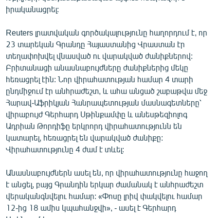
English
իրականացրել:
Русский
Reuters լրատվական գործակալությունը հաղորդում է, որ
23 տարեկան Գրանդը Հայաստանից Վրաստան էր
ՀԵՏԵՎԵՔ ՄԵԶ
տեղափոխվել վնասված ու վարակված ժանիքներով:
Բրիտանացի անասնաբույժները ժանիքներից մեկը
հեռացրել էին: Նոր վիրահատության համար 4 տարի
ընդմիջում էր անհրաժեշտ, և ահա անցած շաբաթվա մեջ
Հարավ-Աֆրիկյան Հանրապետության մասնագետները՝
վիրաբույժ Գերհարդ Սթինքամփը և անեսթեզիոլոգ
«Ազատության» բոլոր կայքերը
Ադրիան Թորդիֆը երկրորդ վիրահատությունն են
կատարել, հեռացրել են վարակված ժանիքը:
Վիրահատությունը 4 ժամ է տևել:
Անասնաբույժներն ասել են, որ վիրահատությունը հաջող
է անցել, բայց Գրանդին երկար ժամանակ է անհրաժեշտ
վերականգնվելու համար: «Փոսը լրիվ փակվելու համար
12-ից 18 ամիս կպահանջվի», - ասել է Գերհարդ