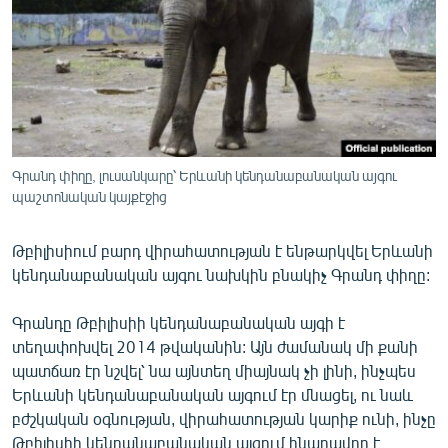
ՄԻՋԱԶԳԱՅԻՆ
ՄՇԱԿՈՒՅԹ
ՍՊՈՐՏ
ՄԵԿՆԱԲԱՆՈՒԹՅՈՒՆ
ՏՏ ԵՒ ԻՆՏԵՐՆԵՏ
Գրանդ փիղը, լուսանկարը՝ Երևանի կենդանաբանական այգու
ԿՈՐՈՆԱՎԻՐՈՒՍ
պաշտոնական կայքէջից
ԱՐԽԻՎ
Թբիլիսիում բարդ վիրահատության է ենթարկվել Երևանի
ՏԵՍԱՆՅՈՒԹԵՐ
կենդանաբանական այգու նախկին բնակիչ Գրանդ փիղը:
ԲԱՆԱՎԵՃ
Գրանդը Թբիլիսիի կենդանաբանական այգի է
ՁԳՏԵԼՈՎ ԼԱՎԱԳՈՒՅՆԻՆ
տեղափոխվել 2014 թվականին: Այն ժամանակ մի քանի
պատճառ էր նշվել՝ նա այնտեղ միայնակ չի լինի, ինչպես
ՓՈԴՔԱՍԹ
Երևանի կենդանաբանական այգում էր մնացել, ու նաև
բժշկական օգնության, վիրահատության կարիք ունի, ինչը
Հայերեն
Թբիլիսիի կենդանաբանական այգում հնարավոր է