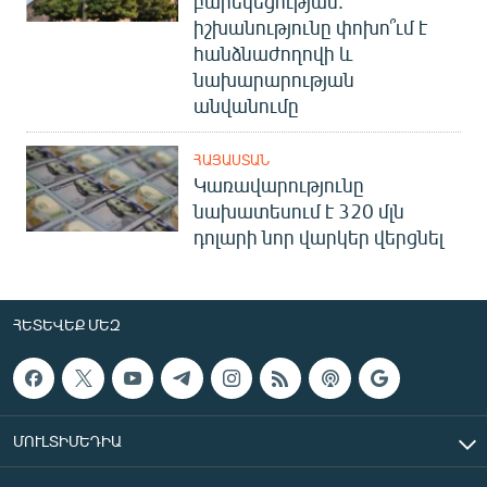
բարեկեցության.
իշխանությունը փոխո՞ւմ է
հանձնաժողովի և
նախարարության
անվանումը
ՀԱՅԱՍՏԱՆ
Կառավարությունը
նախատեսում է 320 մլն
դոլարի նոր վարկեր վերցնել
ՀԵՏԵՎԵՔ ՄԵԶ
ՄՈՒԼՏԻՄԵԴԻԱ