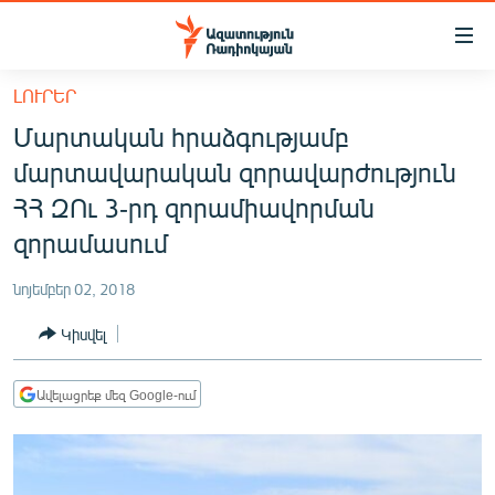
Մատչելիության
հղումներ
Անցնել
ԼՈՒՐԵՐ
հիմնական
ԱԶԱՏՈՒԹՅՈՒՆ TV
Մարտական հրաձգությամբ
բովանդակությանը
ՀԱՅԱՍՏԱՆ
Անցնել
մարտավարական զորավարժություն
հիմնական
ՔԱՂԱՔԱԿԱՆ
ՀՀ ԶՈւ 3-րդ զորամիավորման
մենյուին
ԸՆՏՐՈՒԹՅՈՒՆՆԵՐ 2026
զորամասում
Որոնում
ԻՐԱՎՈՒՆՔ
նոյեմբեր 02, 2018
ՀԱՍԱՐԱԿՈՒԹՅՈՒՆ
Կիսվել
ՏՆՏԵՍՈՒԹՅՈՒՆ
ՂԱՐԱԲԱՂ
Ավելացրեք մեզ Google-ում
ՊԱՏԵՐԱԶՄԻ 6 ՇԱԲԱԹՆԵՐԸ
ՏԱՐԱԾԱՇՐՋԱՆ