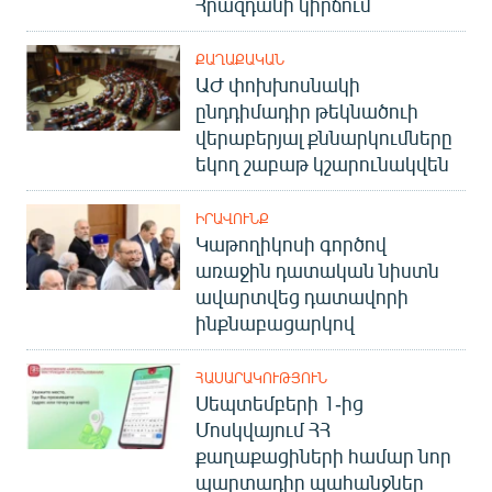
Հրազդանի կիրճում
ՔԱՂԱՔԱԿԱՆ
ԱԺ փոխխոսնակի
ընդդիմադիր թեկնածուի
վերաբերյալ քննարկումները
եկող շաբաթ կշարունակվեն
ԻՐԱՎՈՒՆՔ
Կաթողիկոսի գործով
առաջին դատական նիստն
ավարտվեց դատավորի
ինքնաբացարկով
ՀԱՍԱՐԱԿՈՒԹՅՈՒՆ
Սեպտեմբերի 1-ից
Մոսկվայում ՀՀ
քաղաքացիների համար նոր
պարտադիր պահանջներ