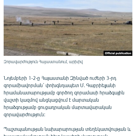
ՄԻՋԱԶԳԱՅԻՆ
ՄՇԱԿՈՒՅԹ
ՍՊՈՐՏ
ՄԵԿՆԱԲԱՆՈՒԹՅՈՒՆ
ՏՏ ԵՒ ԻՆՏԵՐՆԵՏ
ԿՈՐՈՆԱՎԻՐՈՒՍ
Զորավարժություն Հայաստանում, արխիվ
ԱՐԽԻՎ
Նոյեմբերի 1-2-ը Հայաստանի Զինված ուժերի 3-րդ
ՏԵՍԱՆՅՈՒԹԵՐ
զորամիավորման` փոխգնդապետ Մ. Գաբրիելյանի
հրամանատարությամբ գործող զորամասի հրաձգային
ԲԱՆԱՎԵՃ
վաշտի կազմով անցկացվում է մարտական
ՁԳՏԵԼՈՎ ԼԱՎԱԳՈՒՅՆԻՆ
հրաձգությամբ ցուցադրական մարտավարական
զորավարժություն:
ՓՈԴՔԱՍԹ
Պաշտպանության նախարարության տեղեկատվության և
Հայերեն