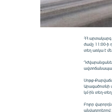
ՀՀ արտակարգ 
ժամը 11:00-ի
տեղ առկա է մե
Դժվարանցանել
ավտոճանապար
Սոթք-Քարվաճա
Արագածոտնի մ
կմ-ին տեղ-տեղ
Բոլոր վարորդն
անվադողերով։