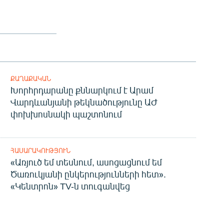
ՔԱՂԱՔԱԿԱՆ
Խորհրդարանը քննարկում է Արամ
Վարդևանյանի թեկնածությունը ԱԺ
փոխխոսնակի պաշտոնում
ՀԱՍԱՐԱԿՈՒԹՅՈՒՆ
«Առյուծ եմ տեսնում, ասոցացնում եմ
Ծառուկյանի ընկերությունների հետ».
«Կենտրոն» TV-ն տուգանվեց