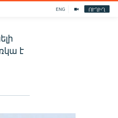
ՈՒՂԻՂ
ENG
ելի
ռկա է