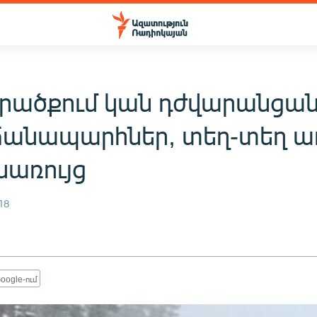
րածքում կան դժվարանցան
անապարհներ, տեղ-տեղ ա
սառույց
18
oogle-ում