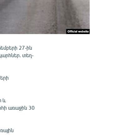
եմբերի 27-ին
պարհներ. տեղ-
ների
տ և
րհի առաջին 30
եռային