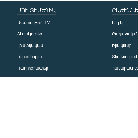
Русский
ՄՈՒԼՏԻՄԵԴԻԱ
ԲԱԺԻՆՆԵ
ՀԵՏԵՎԵՔ ՄԵԶ
Ազատություն TV
Լուրեր
Տեսանյութեր
Քաղաքակա
Լրատվական
Իրավունք
Կիրակնօրյա
Տնտեսությու
«Ազատության» բոլոր կայքերը
Ռադիոծրագրեր
Հասարակութ
Առավոտյան ծրագիր
Ղարաբաղյան
Ցերեկային ծրագիր
Տարածաշրջ
Երեկոյան ծրագիր
Միջազգային
ՏՏ և Ինտեր
Մշակույթ
Արխիվ