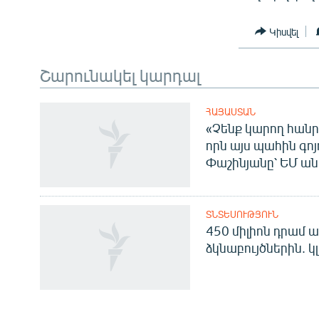
Կիսվել
Շարունակել կարդալ
ՀԱՅԱՍՏԱՆ
«Չենք կարող հանր
որն այս պահին գոյո
Փաշինյանը՝ ԵՄ ա
ՏՆՏԵՍՈՒԹՅՈՒՆ
450 միլիոն դրամ ա
ձկնաբույծներին. կ
Հայերեն
English