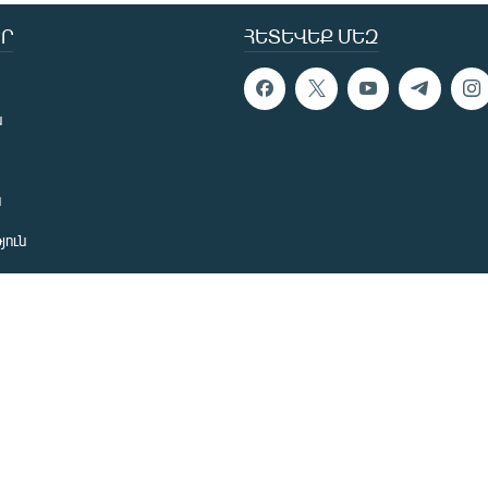
Ր
ՀԵՏԵՎԵՔ ՄԵԶ
ն
ն
յուն
 խնդիր
ան
նետ