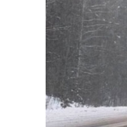
ՄԻՋԱԶԳԱՅԻՆ
ՄՇԱԿՈՒՅԹ
ՍՊՈՐՏ
ՄԵԿՆԱԲԱՆՈՒԹՅՈՒՆ
ՏՏ ԵՒ ԻՆՏԵՐՆԵՏ
ԿՈՐՈՆԱՎԻՐՈՒՍ
ԱՐԽԻՎ
ՏԵՍԱՆՅՈՒԹԵՐ
ԲԱՆԱՎԵՃ
ՁԳՏԵԼՈՎ ԼԱՎԱԳՈՒՅՆԻՆ
ՓՈԴՔԱՍԹ