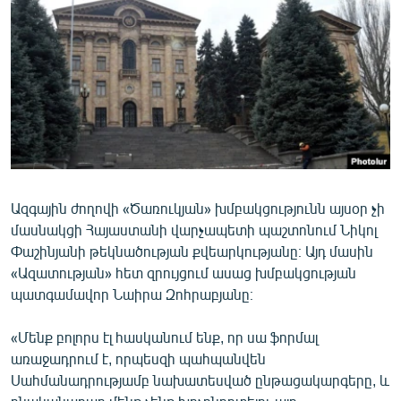
ՄԻՋԱԶԳԱՅԻՆ
ՄՇԱԿՈՒՅԹ
ՍՊՈՐՏ
ՄԵԿՆԱԲԱՆՈՒԹՅՈՒՆ
ՏՏ ԵՒ ԻՆՏԵՐՆԵՏ
ԿՈՐՈՆԱՎԻՐՈՒՍ
Ազգային ժողովի «Ծառուկյան» խմբակցությունն այսօր չի
ԱՐԽԻՎ
մասնակցի Հայաստանի վարչապետի պաշտոնում Նիկոլ
ՏԵՍԱՆՅՈՒԹԵՐ
Փաշինյանի թեկնածության քվեարկությանը։ Այդ մասին
«Ազատության» հետ զրույցում ասաց խմբակցության
ԲԱՆԱՎԵՃ
պատգամավոր Նաիրա Զոհրաբյանը։
ՁԳՏԵԼՈՎ ԼԱՎԱԳՈՒՅՆԻՆ
«Մենք բոլորս էլ հասկանում ենք, որ սա ֆորմալ
ՓՈԴՔԱՍԹ
առաջադրում է, որպեսզի պահպանվեն
Սահմանադրությամբ նախատեսված ընթացակարգերը, և
Հայերեն