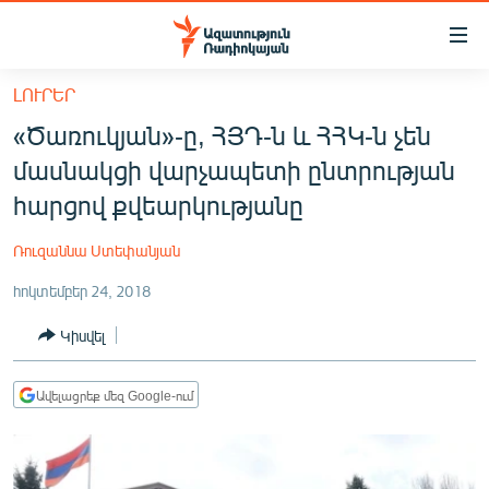
Մատչելիության
հղումներ
Անցնել
ԼՈՒՐԵՐ
հիմնական
ԱԶԱՏՈՒԹՅՈՒՆ TV
«Ծառուկյան»-ը, ՀՅԴ-ն և ՀՀԿ-ն չեն
բովանդակությանը
ՀԱՅԱՍՏԱՆ
Անցնել
մասնակցի վարչապետի ընտրության
հիմնական
ՔԱՂԱՔԱԿԱՆ
հարցով քվեարկությանը
մենյուին
ԸՆՏՐՈՒԹՅՈՒՆՆԵՐ 2026
Որոնում
Ռուզաննա Ստեփանյան
ԻՐԱՎՈՒՆՔ
հոկտեմբեր 24, 2018
ՀԱՍԱՐԱԿՈՒԹՅՈՒՆ
Կիսվել
ՏՆՏԵՍՈՒԹՅՈՒՆ
ՂԱՐԱԲԱՂ
Ավելացրեք մեզ Google-ում
ՊԱՏԵՐԱԶՄԻ 6 ՇԱԲԱԹՆԵՐԸ
ՏԱՐԱԾԱՇՐՋԱՆ