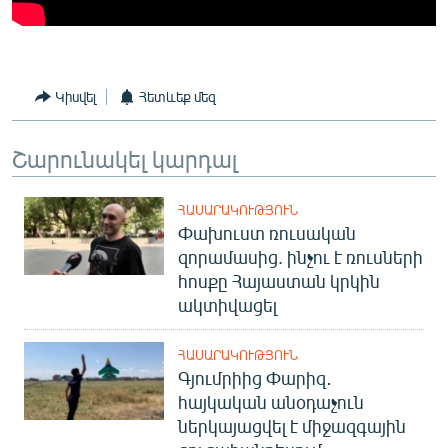
Կիսվել
Հետևեք մեզ
Շարունակել կարդալ
ՀԱՍԱՐԱԿՈՒԹՅՈՒՆ
Փախուստ ռուսական
զորամասից. ինչու է ռուսների
հոսքը Հայաստան կրկին
ակտիվացել
ՀԱՍԱՐԱԿՈՒԹՅՈՒՆ
Գյումրիից Փարիզ․
հայկական անօդաչուն
ներկայացվել է միջազգային