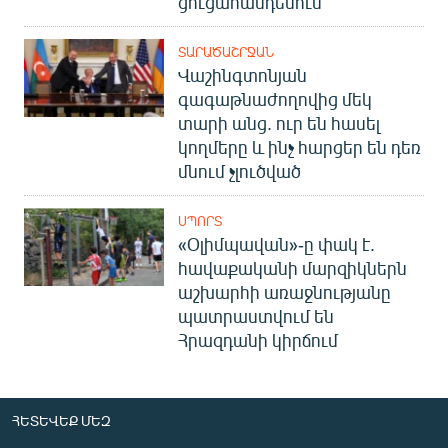
ցուցահանդեսում
ՏԱՐԱԾԱՇՐՋԱՆ
Վաշինգտոնյան
գագաթնաժողովից մեկ
տարի անց. ուր են հասել
կողմերը և ինչ հարցեր են դեռ
մնում չլուծված
ՍՊՈՐՏ
«Օլիմպավան»-ը փակ է.
հավաքականի մարզիկներն
աշխարհի առաջնությանը
պատրաստվում են
Հրազդանի կիրճում
ՀԵՏԵՎԵՔ ՄԵԶ