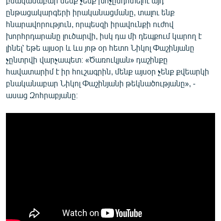
բնականաբար մենք չենք խոչընդոտելու այդ
English
ընթացակարգերի իրականացմանը, տալու ենք
հնարավորություն, որպեսզի իրավունքի ուժով
Русский
խորհրդարանը լուծարվի, իսկ դա մի դեպքում կարող է
լինել՝ եթե այսօր և ևս յոթ օր հետո Նիկոլ Փաշինյանը
ՀԵՏԵՎԵՔ ՄԵԶ
չընտրվի վարչապետ։ «Ծառուկյան» դաշինքը
հավատարիմ է իր հուշագրին, մենք այսօր չենք քվեարկի
բնականաբար Նիկոլ Փաշինյանի թեկնածությանը», -
ասաց Զոհրաբյանը։
«Ազատության» բոլոր կայքերը