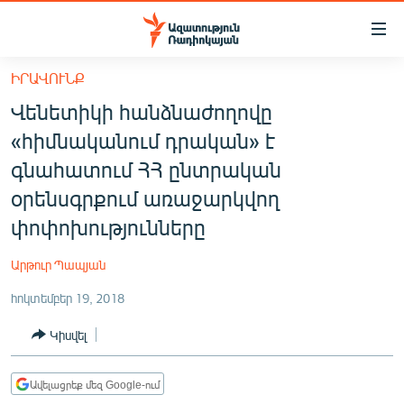
Մատչելիության
հղումներ
Անցնել
ԻՐԱՎՈՒՆՔ
հիմնական
ԱԶԱՏՈՒԹՅՈՒՆ TV
Վենետիկի հանձնաժողովը
բովանդակությանը
ՀԱՅԱՍՏԱՆ
Անցնել
«հիմնականում դրական» է
հիմնական
ՔԱՂԱՔԱԿԱՆ
գնահատում ՀՀ ընտրական
մենյուին
ԸՆՏՐՈՒԹՅՈՒՆՆԵՐ 2026
օրենսգրքում առաջարկվող
Որոնում
փոփոխությունները
ԻՐԱՎՈՒՆՔ
ՀԱՍԱՐԱԿՈՒԹՅՈՒՆ
Արթուր Պապյան
ՏՆՏԵՍՈՒԹՅՈՒՆ
հոկտեմբեր 19, 2018
ՂԱՐԱԲԱՂ
Կիսվել
ՊԱՏԵՐԱԶՄԻ 6 ՇԱԲԱԹՆԵՐԸ
ՏԱՐԱԾԱՇՐՋԱՆ
Ավելացրեք մեզ Google-ում