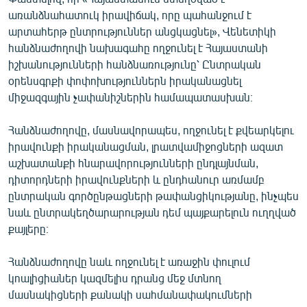
English
առանձնահատուկ իրավիճակ, որը պահանջում է
արտահերթ ընտրություններ անցկացնել», Վենետիկի
Русский
հանձնաժողովի նախագահը ողջունել է Հայաստանի
իշխանությունների հանձնառությունը՝ Ընտրական
ՀԵՏԵՎԵՔ ՄԵԶ
օրենսգրքի փոփոխություններն իրականացնել
միջազգային չափանիշներին համապատասխան։
Հանձնաժողովը, մասնավորապես, ողջունել է քվեարկելու
իրավունքի իրականացման, լրատվամիջոցների ազատ
աշխատանքի հնարավորությունների ընդլայնման,
«Ազատության» բոլոր կայքերը
դիտորդների իրավունքների և ընդհանուր առմամբ
ընտրական գործընթացների թափանցիկությանը, ինչպես
նաև ընտրակեղծարարության դեմ պայքարելուն ուղղված
քայլերը։
Հանձնաժողովը նաև ողջունել է առաջին փուլում
կոալիցիաներ կազմելիս դրանց մեջ մտնող
մասնակիցների քանակի սահմանափակումների