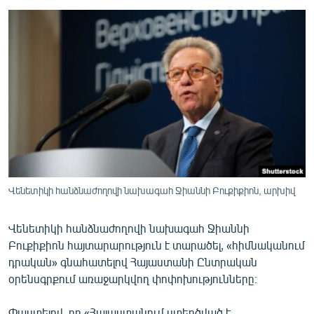
ՄԻՋԱԶԳԱՅԻՆ
ՄՇԱԿՈՒՅԹ
ՍՊՈՐՏ
ՄԵԿՆԱԲԱՆՈՒԹՅՈՒՆ
ՏՏ ԵՒ ԻՆՏԵՐՆԵՏ
ԿՈՐՈՆԱՎԻՐՈՒՍ
ԱՐԽԻՎ
ՏԵՍԱՆՅՈՒԹԵՐ
Վենետիկի հանձնաժողովի նախագահ Ջիաննի Բուքիքիոն, արխիվ
ԲԱՆԱՎԵՃ
Վենետիկի հանձնաժողովի նախագահ Ջիաննի
ՁԳՏԵԼՈՎ ԼԱՎԱԳՈՒՅՆԻՆ
Բուքիքիոն հայտարարություն է տարածել, «հիմնականում
դրական» գնահատելով Հայաստանի Ընտրական
ՓՈԴՔԱՍԹ
օրենսգրքում առաջարկվող փոփոխությունները։
Հայերեն
Փաստելով, որ «Հայաստանում ստեղծված է