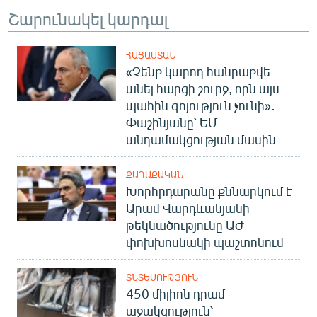
Շարունակել կարդալ
ՀԱՅԱՍՏԱՆ
«Չենք կարող հանրաքվե
անել հարցի շուրջ, որն այս
պահին գոյություն չունի»․
Փաշինյանը՝ ԵՄ
անդամակցության մասին
ՔԱՂԱՔԱԿԱՆ
Խորհրդարանը քննարկում է
Արամ Վարդևանյանի
թեկնածությունը ԱԺ
փոխխոսնակի պաշտոնում
ՏՆՏԵՍՈՒԹՅՈՒՆ
450 միլիոն դրամ
աջակցություն՝