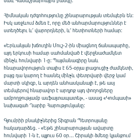
նաև Համաշխարհային բանկը:
English
Հիմնական դժգոհությունը շինարարության տեմպերն են:
Русский
Իսկ առջևում ձմեռ է, որը մեծ անհարմարություններ է
ստեղծելու և՛ վարորդների, և՛ հետիոտների համար:
ՀԵՏԵՎԵՔ ՄԵԶ
«Երևանյան խճուղին Մուշ-2-ին միացնող ճանապարհը,
այդ երկուսի համար սահմանված է վերջնաժամկետ
մինչև հունվարի 1-ը: Պայմանագիրը նաև
հնարավորություն տալիս է 65-օրյա լրացուցիչ ժամկետի,
բայց դա կարող է հասնել մինչև փետրվարի վերջ կամ
«Ազատության» բոլոր կայքերը
մարտի սկիզբ, և արդեն անհասկանալի է, թե ասյ
տեմպերով հնարավոր է արդյոք այդ փողոցները
ամբողջությամբ ասֆալտապատել», - ասաց «Կոմպասի»
նախագահ Ղարիբ Հարությունյանը:
Գյումրիի բնակիչներից Տիգրան Պետրոսյանը
հակադարձեց․ - «Եթե շինարարության ավարտը
հունվարի 1-ն է, պլյուս 60 օր․․․ Շիրակի ձմեռը կյանքում