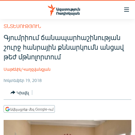
Մատչելիության
հղումներ
Անցնել
ՏՆՏԵՍՈՒԹՅՈՒՆ
հիմնական
ԱԶԱՏՈՒԹՅՈՒՆ TV
Գյումրիում ճանապարհաշինության
բովանդակությանը
ՀԱՅԱՍՏԱՆ
Անցնել
շուրջ հանրային քննարկումն անցավ
հիմնական
ՔԱՂԱՔԱԿԱՆ
թեժ մթնոլորտում
մենյուին
ԸՆՏՐՈՒԹՅՈՒՆՆԵՐ 2026
Որոնում
Սաթենիկ Կաղզվանցյան
ԻՐԱՎՈՒՆՔ
հոկտեմբեր 19, 2018
ՀԱՍԱՐԱԿՈՒԹՅՈՒՆ
Կիսվել
ՏՆՏԵՍՈՒԹՅՈՒՆ
ՂԱՐԱԲԱՂ
Ավելացրեք մեզ Google-ում
ՊԱՏԵՐԱԶՄԻ 6 ՇԱԲԱԹՆԵՐԸ
ՏԱՐԱԾԱՇՐՋԱՆ