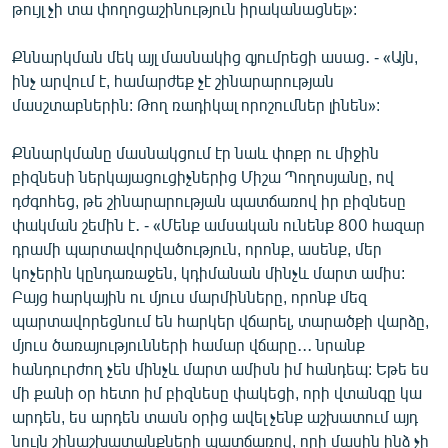
թույլ չի տա փողոցաշինություն իրականացնել»:
Քննարկման մեկ այլ մասնակից գյումրեցի ասաց․ - «Այն,
ինչ արվում է, համարժեք չէ շինարարության
մասշտաբներին: Թող ռադիկալ որոշումներ լինեն»:
Քննարկմանը մասնակցում էր նաև փոքր ու միջին
բիզնեսի ներկայացուցիչներից Միշա Պողոսյանը, ով
դժգոհեց, թե շինարարության պատճառով իր բիզնեսը
փակման շեմին է․ - «Մենք ամսական ունենք 800 հազար
դրամի պարտավորվածություն, որոնք, ասենք, մեր
կոչերին կընդառաջեն, կդիմանան մինչև մարտ ամիս:
Բայց հարկային ու մյուս մարմինները, որոնք մեզ
պարտավորեցնում են հարկեր վճարել, տարածքի վարձը,
մյուս ծառայությունների համար վճարը․․․ նրանք
հանդուրժող չեն մինչև մարտ ամիսն իմ հանդեպ: Եթե ես
մի քանի օր հետո իմ բիզնեսը փակեցի, որի վտանգը կա
արդեն, ես արդեն տասն օրից ավել չենք աշխատում այդ
նույն շինաշխատանքների պատճառով, որի մասին ինձ չի