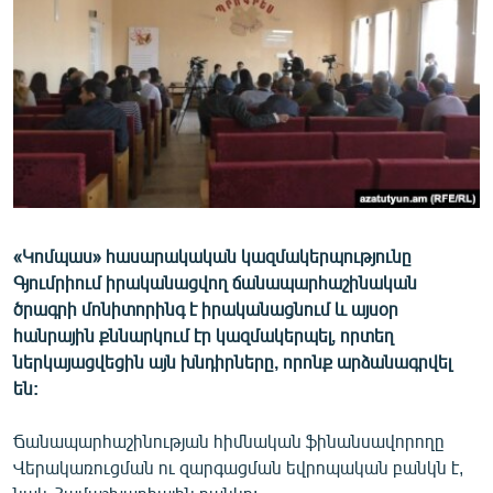
ՄԻՋԱԶԳԱՅԻՆ
ՄՇԱԿՈՒՅԹ
ՍՊՈՐՏ
ՄԵԿՆԱԲԱՆՈՒԹՅՈՒՆ
ՏՏ ԵՒ ԻՆՏԵՐՆԵՏ
ԿՈՐՈՆԱՎԻՐՈՒՍ
«Կոմպաս» հասարակական կազմակերպությունը
ԱՐԽԻՎ
Գյումրիում իրականացվող ճանապարհաշինական
ՏԵՍԱՆՅՈՒԹԵՐ
ծրագրի մոնիտորինգ է իրականացնում և այսօր
հանրային քննարկում էր կազմակերպել, որտեղ
ԲԱՆԱՎԵՃ
ներկայացվեցին այն խնդիրները, որոնք արձանագրվել
ՁԳՏԵԼՈՎ ԼԱՎԱԳՈՒՅՆԻՆ
են:
ՓՈԴՔԱՍԹ
Ճանապարհաշինության հիմնական ֆինանսավորողը
Վերակառուցման ու զարգացման եվրոպական բանկն է,
Հայերեն