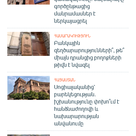
գործընթացից
մանրամասներ է
ներկայացրել
ՀԱՍԱՐԱԿՈՒԹՅՈՒՆ
Բանկային
զեղծարարությունների՞, թե՞
միայն դրանցից բողոքների
թիվն է նվազել
ՀԱՅԱՍՏԱՆ
Սոցիալականից՝
բարեկեցության.
իշխանությունը փոխո՞ւմ է
հանձնաժողովի և
նախարարության
անվանումը