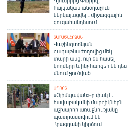
Գյումրիից Փարիզ․
հայկական անօդաչուն
ներկայացվել է միջազգային
ցուցահանդեսում
ՏԱՐԱԾԱՇՐՋԱՆ
Վաշինգտոնյան
գագաթնաժողովից մեկ
տարի անց. ուր են հասել
կողմերը և ինչ հարցեր են դեռ
մնում չլուծված
ՍՊՈՐՏ
«Օլիմպավան»-ը փակ է.
հավաքականի մարզիկներն
աշխարհի առաջնությանը
պատրաստվում են
Հրազդանի կիրճում