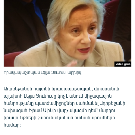
ՄԻՋԱԶԳԱՅԻՆ
ՄՇԱԿՈՒՅԹ
ՍՊՈՐՏ
ՄԵԿՆԱԲԱՆՈՒԹՅՈՒՆ
ՏՏ ԵՒ ԻՆՏԵՐՆԵՏ
ԿՈՐՈՆԱՎԻՐՈՒՍ
ԱՐԽԻՎ
Իրավապաշտպան Լեյլա Յունուս, արխիվ
ՏԵՍԱՆՅՈՒԹԵՐ
Ադրբեջանցի հայտնի իրավապաշտպան, վտարանդի
ԲԱՆԱՎԵՃ
այլախոհ Լեյլա Յունուսը կոչ է անում միջազգային
ՁԳՏԵԼՈՎ ԼԱՎԱԳՈՒՅՆԻՆ
հանրությանը պատժամիջոցներ սահմանել Ադրբեջանի
նախագահ Իլհամ Ալիևի վարչակազմի դեմ՝ մարդու
ՓՈԴՔԱՍԹ
իրավունքների շարունակական ոտնահարումների
համար:
Հայերեն