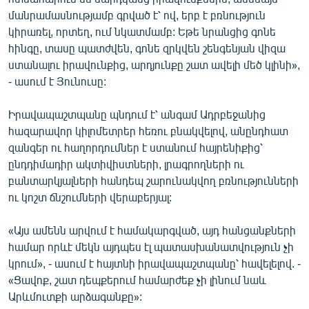
մանրամասնությամբ գրված է՝ ով, երբ է բռնություն
կիրառել, որտեղ, ում նկատմամբ: Եթե նրանցից գոնե
հինգը, տասը պատժվեն, գոնե զրկվեն շենգենյան վիզա
ստանալու իրավունքից, արդյունքը շատ ավելի մեծ կլինի»,
- ասում է Յունուսը:
Իրավապաշտպանը պնդում է՝ անգամ Ադրբեջանից
հազարավոր կիլոմետրեր հեռու բնակվելով, անընդհատ
զանգեր ու հաղորդումներ է ստանում հայրենիքից՝
ընդդիմադիր ակտիվիստների, լրագրողների ու
բանտարկյալների հանդեպ շարունակվող բռնությունների
ու կոշտ ճնշումների վերաբերյալ:
«Այս ամենն արվում է համակարգված, այդ հանցանքների
համար որևէ մեկն այդպես էլ պատասխանատվություն չի
կրում», - ասում է հայտնի իրավապաշտպանը՝ հավելելով. -
«Ցավոք, շատ դեպքերում համարժեք չի լինում նաև
Արևմուտքի արձագանքը»: