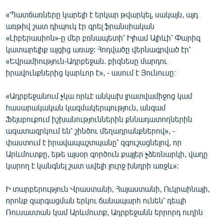
«Պատճառները կարելի է երկար թվարկել, սակայն, այդ
առթիվ շատ դիպուկ էր գրել ֆրանսիական
«Լիբերասիոն»-ը մեր բռնապետի՝ Իլհամ Ալիևի՝ Փարիզ
կատարելիք այցից առաջ: Հոդվածը վերնագրված էր՝
«Եվրամիություն-Ադրբեջան. բիզնեսը մարդու
իրավունքներից կարևոր է», - ասում է Յունուսը։
«Ադրբեջանում չկա որևէ անկախ լրատվամիջոց կամ
հասարակական կազմակերպություն, անգամ
Ֆեյսբուքում իշխանություններին քննադատողներին
ազատազրկում են՝ շինծու մեղադրանքներով», -
փաստում է իրավապաշտպանը՝ զգուշացնելով, որ
Արևմուտքը, եթե այսօր գործուն քայլեր չձեռնարկի, վաղը
կարող է կանգնել շատ ավելի լուրջ խնդրի առջև»:
Ի տարբերություն Վրաստանի, Հայաստանի, Ուկրաինայի,
որոնք զարգացման երկու ճանապարհ ունեն՝ դեպի
Ռուսաստան կամ Արևմուտք, Ադրբեջանն երրորդ ուղին