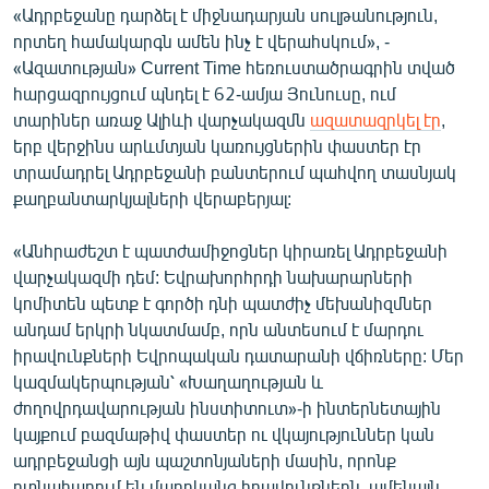
«Ադրբեջանը դարձել է միջնադարյան սուլթանություն,
English
որտեղ համակարգն ամեն ինչ է վերահսկում», -
Русский
«Ազատության» Current Time հեռուստածրագրին տված
հարցազրույցում պնդել է 62-ամյա Յունուսը, ում
ՀԵՏԵՎԵՔ ՄԵԶ
տարիներ առաջ Ալիևի վարչակազմն
ազատազրկել էր
,
երբ վերջինս արևմտյան կառույցներին փաստեր էր
տրամադրել Ադրբեջանի բանտերում պահվող տասնյակ
քաղբանտարկյալների վերաբերյալ:
«Անհրաժեշտ է պատժամիջոցներ կիրառել Ադրբեջանի
«Ազատության» բոլոր կայքերը
վարչակազմի դեմ: Եվրախորհրդի նախարարների
կոմիտեն պետք է գործի դնի պատժիչ մեխանիզմներ
անդամ երկրի նկատմամբ, որն անտեսում է մարդու
իրավունքների Եվրոպական դատարանի վճիռները: Մեր
կազմակերպության՝ «Խաղաղության և
ժողովրդավարության ինստիտուտ»-ի ինտերնետային
կայքում բազմաթիվ փաստեր ու վկայություններ կան
ադրբեջանցի այն պաշտոնյաների մասին, որոնք
ոտնահարում են մարդկանց իրավունքներն, ամենայն