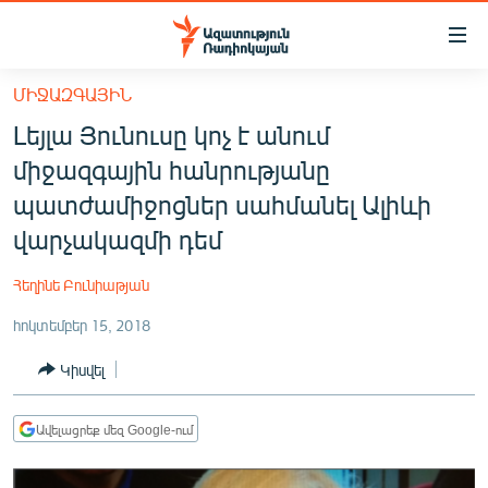
Մատչելիության
հղումներ
Անցնել
ՄԻՋԱԶԳԱՅԻՆ
հիմնական
ԱԶԱՏՈՒԹՅՈՒՆ TV
Լեյլա Յունուսը կոչ է անում
բովանդակությանը
ՀԱՅԱՍՏԱՆ
Անցնել
միջազգային հանրությանը
հիմնական
ՔԱՂԱՔԱԿԱՆ
պատժամիջոցներ սահմանել Ալիևի
մենյուին
ԸՆՏՐՈՒԹՅՈՒՆՆԵՐ 2026
վարչակազմի դեմ
Որոնում
ԻՐԱՎՈՒՆՔ
Հեղինե Բունիաթյան
ՀԱՍԱՐԱԿՈՒԹՅՈՒՆ
հոկտեմբեր 15, 2018
ՏՆՏԵՍՈՒԹՅՈՒՆ
Կիսվել
ՂԱՐԱԲԱՂ
ՊԱՏԵՐԱԶՄԻ 6 ՇԱԲԱԹՆԵՐԸ
Ավելացրեք մեզ Google-ում
ՏԱՐԱԾԱՇՐՋԱՆ