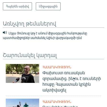
Հայերեն արխիվ
Միջազգային
Առնչվող թեմաներով
Լեյլա Յունուսը կոչ է անում միջազգային հանրությանը
պատժամիջոցներ սահմանել Ալիևի վարչակազմի դեմ
Շարունակել կարդալ
ՀԱՍԱՐԱԿՈՒԹՅՈՒՆ
Փախուստ ռուսական
զորամասից. ինչու է ռուսների
հոսքը Հայաստան կրկին
ակտիվացել
ՀԱՍԱՐԱԿՈՒԹՅՈՒՆ