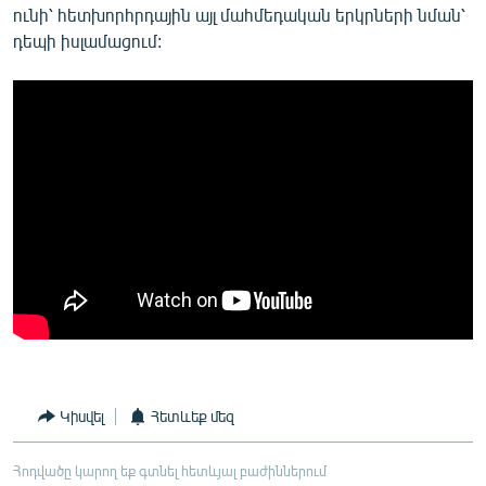
ունի՝ հետխորհրդային այլ մահմեդական երկրների նման՝
դեպի իսլամացում:
Կիսվել
Հետևեք մեզ
Հոդվածը կարող եք գտնել հետևյալ բաժիններում