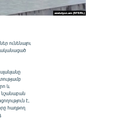
ներ ունենալու
իրականացած
սլանյանը
տությամբ
րո և
ր նշանաբան
ողություն է,
որը հաղթող
դ