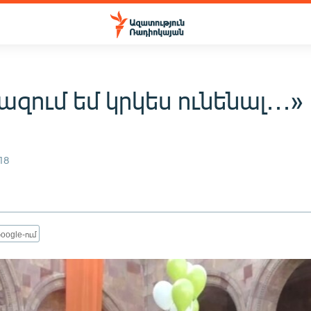
ազում եմ կրկես ունենալ․․․»
ն
18
oogle-ում