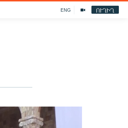
ՈՒՂԻՂ
ENG