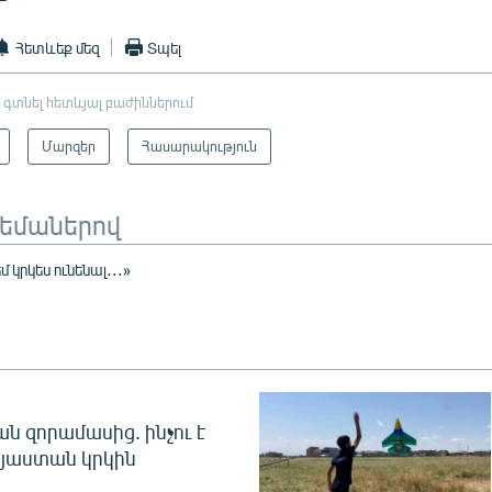
Հետևեք մեզ
Տպել
 գտնել հետևյալ բաժիններում
Մարզեր
Հասարակություն
թեմաներով
մ կրկես ունենալ․․․»
 զորամասից. ինչու է
այաստան կրկին