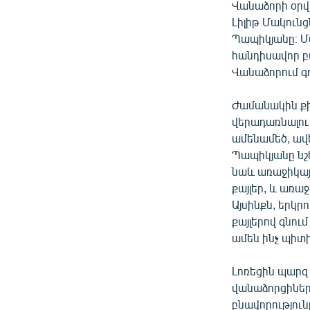
Վանաձորի օրվ
Լիլիթ Մակուն
Պապիկյանը։ Մա
հանդիսավոր բ
Վանաձորում գ
Ժամանակին քի
վերադառնալու 
ամենամեծ, ավ
Պապիկյանը նշե
նաև առաջիկայ
քայլեր, և առա
Այսինքն, երկ
քայլերով գնու
ամեն ինչ պիտի
Լոռեցին պարզ է
վանաձորցիները
բնավորություն