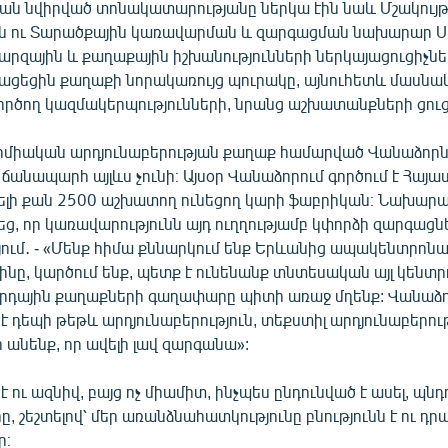
ան նվիրված տոնակատարությանը ներկա էին նաև Մշակու
ցն ու Տարածքային կառավարման և զարգացման նախարար Ս
րզային և քաղաքային իշխանությունների ներկայացուցիչներ
ացեցին քաղաքի նորակառույց պուրակը, այնուհետև մասնա
ործող կազմակերպությունների, նրանց աշխատանքների ցու
միական արդյունաբերության քաղաք համարված Վանաձորն
ճանապարհ այլևս չունի։ Այսօր Վանաձորում գործում է Հայ
ելի քան 2500 աշխատող ունեցող կարի ֆաբրիկան։ Նախարա
ց, որ կառավարությունն այդ ուղղությամբ կփորձի զարգացն
ում․ - «Մենք հիմա քննարկում ենք Երևանից ապակենտրոնա
ջինը, կարծում ենք, պետք է ունենանք տնտեսական այլ կենտր
րորդային քաղաքների գաղափարը պիտի առաջ մղենք: Վանաձո
մ է դեպի թեթև արդյունաբերություն, տեքստիլ արդյունաբերութ
 անենք, որ ավելի լավ զարգանա»:
 ու ազնիվ, բայց ոչ միամիտ, ինչպես ընդունված է ասել, պնդ
, շեշտելով՝ մեր առանձնահատկությունը բնությունն է ու դ
ը։