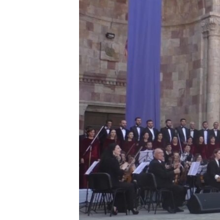
ՄԻՋԱԶԳԱՅԻՆ
ՄՇԱԿՈՒՅԹ
ՍՊՈՐՏ
ՄԵԿՆԱԲԱՆՈՒԹՅՈՒՆ
ՏՏ ԵՒ ԻՆՏԵՐՆԵՏ
ԿՈՐՈՆԱՎԻՐՈՒՍ
ԱՐԽԻՎ
ՏԵՍԱՆՅՈՒԹԵՐ
ԲԱՆԱՎԵՃ
ՁԳՏԵԼՈՎ ԼԱՎԱԳՈՒՅՆԻՆ
ՓՈԴՔԱՍԹ