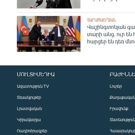
ՏԱՐԱԾԱՇՐՋԱՆ
Վաշինգտոնյան գա
տարի անց. ուր են 
հարցեր են դեռ մնո
ՄՈՒԼՏԻՄԵԴԻԱ
ԲԱԺԻՆՆԵ
Ազատություն TV
Լուրեր
Տեսանյութեր
Քաղաքակա
Լրատվական
Իրավունք
Կիրակնօրյա
Տնտեսությու
Ռադիոծրագրեր
Հասարակութ