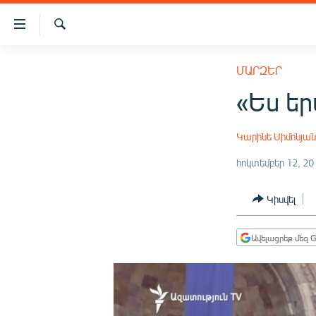
Մատչելիության
հղումներ
Որոնում
Անցնել
ԱԶԱՏՈՒԹՅՈՒՆ TV
հիմնական
ՄԱՐԶԵՐ
բովանդակությանը
ՀԱՅԱՍՏԱՆ
«Ես եր
Անցնել
ՔԱՂԱՔԱԿԱՆ
հիմնական
մենյուին
Կարինե Սիմոնյա
ԸՆՏՐՈՒԹՅՈՒՆՆԵՐ 2026
Որոնում
հոկտեմբեր 12, 20
ԻՐԱՎՈՒՆՔ
ՀԱՍԱՐԱԿՈՒԹՅՈՒՆ
Կիսվել
ՏՆՏԵՍՈՒԹՅՈՒՆ
Ավելացրեք մեզ G
ՂԱՐԱԲԱՂ
ՊԱՏԵՐԱԶՄԻ 6 ՇԱԲԱԹՆԵՐԸ
ՏԱՐԱԾԱՇՐՋԱՆ