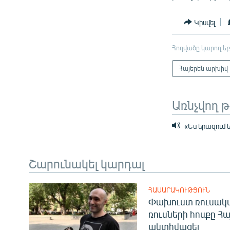
Կիսվել
Հոդվածը կարող եք
Հայերեն արխիվ
Առնչվող 
«Ես երազում ե
Շարունակել կարդալ
ՀԱՍԱՐԱԿՈՒԹՅՈՒՆ
Փախուստ ռուսական
ռուսների հոսքը Հ
ակտիվացել