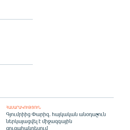
ՀԱՍԱՐԱԿՈՒԹՅՈՒՆ
Գյումրիից Փարիզ․ հայկական անօդաչուն
ներկայացվել է միջազգային
ցուցահանդեսում