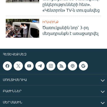
ընկերությունների հետ».
«Կենտրոն» TV-ն տուգանվեց
ԻՐԱՎՈՒՆՔ
Ծառուկյանին նոր՝ 3-րդ
մեղադրանքն է առաջադրվել
ՀԵՏԵՎԵՔ ՄԵԶ
ՄՈՒԼՏԻՄԵԴԻԱ
ԲԱԺԻՆՆԵՐ
ՄԵՐ ՄԱՍԻՆ