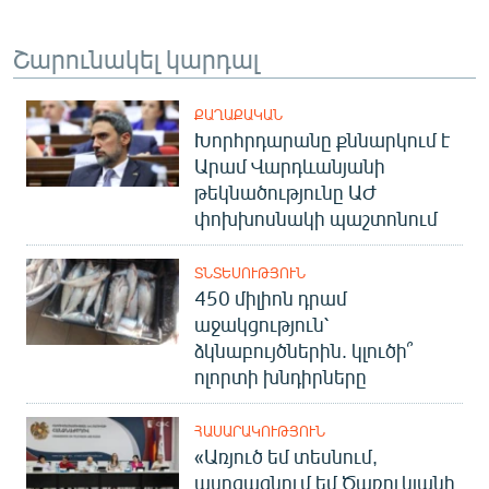
Շարունակել կարդալ
ՔԱՂԱՔԱԿԱՆ
Խորհրդարանը քննարկում է
Արամ Վարդևանյանի
թեկնածությունը ԱԺ
փոխխոսնակի պաշտոնում
ՏՆՏԵՍՈՒԹՅՈՒՆ
450 միլիոն դրամ
աջակցություն՝
ձկնաբույծներին. կլուծի՞
ոլորտի խնդիրները
ՀԱՍԱՐԱԿՈՒԹՅՈՒՆ
«Առյուծ եմ տեսնում,
ասոցացնում եմ Ծառուկյանի