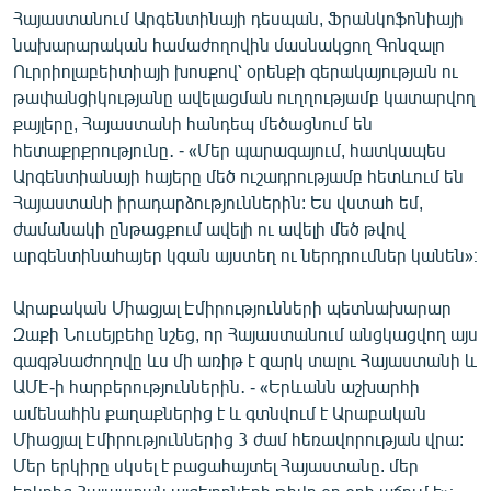
Հայաստանում Արգենտինայի դեսպան, Ֆրանկոֆոնիայի
նախարարական համաժողովին մասնակցող Գոնզալո
Ուրրիոլաբեիտիայի խոսքով՝ օրենքի գերակայության ու
թափանցիկությանը ավելացման ուղղությամբ կատարվող
քայլերը, Հայաստանի հանդեպ մեծացնում են
հետաքրքրությունը․ - «Մեր պարագայում, հատկապես
Արգենտիանայի հայերը մեծ ուշադրությամբ հետևում են
Հայաստանի իրադարձություններին: Ես վստահ եմ,
ժամանակի ընթացքում ավելի ու ավելի մեծ թվով
արգենտինահայեր կգան այստեղ ու ներդրումներ կանեն»։
Արաբական Միացյալ Էմիրությունների պետնախարար
Զաքի Նուսեյբեհը նշեց, որ Հայաստանում անցկացվող այս
գագթնաժողովը ևս մի առիթ է զարկ տալու Հայաստանի և
ԱՄԷ-ի հարբերություններին․ - «Երևանն աշխարհի
ամենահին քաղաքներից է և գտնվում է Արաբական
Միացյալ Էմիրություններից 3 ժամ հեռավորության վրա:
Մեր երկիրը սկսել է բացահայտել Հայաստանը. մեր