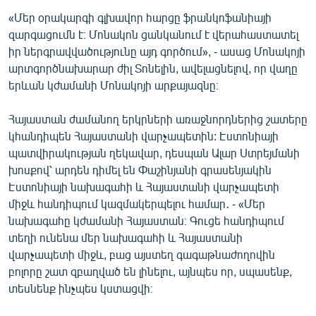
English
«Մեր օրակարգի գլխավոր հարցը ֆրանկոֆանիայի
զարգացումն է։ Մոնակոն ցանկանում է վերահաստատել
Русский
իր ներգրավվածությունը այդ գործում», - ասաց Մոնակոյի
արտգործնախարար ժիլ Տոնելին, ավելացնելով, որ վաղը
ՀԵՏԵՎԵՔ ՄԵԶ
երևան կժամանի Մոնակոյի արքայազնը։
Հայաստան ժամանող երկրների առաջնորդներից շատերը
կհանդիպեն Հայաստանի վարչապետին: Էստոնիայի
պատվիրակության ղեկավար, դեսպան Ալար Ստրեյմանի
խոսքով՝ արդեն դիմել են Փաշինյանի գրասենյակին
«Ազատության» բոլոր կայքերը
Էստոնիայի նախագահի և Հայաստանի վարչապետի
միջև հանդիպում կազմակերպելու համար․ - «Մեր
նախագահը կժամանի Հայաստան։ Գուցե հանդիպում
տեղի ունենա մեր նախագահի և Հայաստանի
վարչապետի միջև, բաց այստեղ գագաթնաժողովին
բոլորը շատ զբաղված են լինելու, այնպես որ, սպասենք,
տեսնենք ինչպես կստացվի։