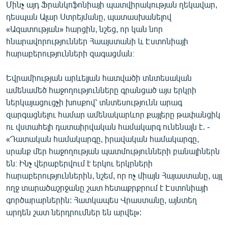
Մինչ այդ Ֆրանկոֆոնիայի պատվիրակության ղեկավար,
դեսպան Ալար Ստրեյմանը, պատասխանելով
«Ազատության» հարցին, նշեց, որ կան նոր
հնարավորություններ Հաայստանի և Էստոնիայի
հարաբերությունների զագացման։
Եվրամիության արևելյան հատվածի տնտեսական
ամենամեծ հաջողությունները գրանցած այս երկրի
ներկայացուցչի խոսքով՝ տնտեսությունն արագ
զարգացնելու համար ամենակարևոր քայլերը թափանցիկ
ու վստահելի դատաիրվական համակարգ ունենալն է․ -
«Դատական համակարգը, իրավական համակարգը,
սրանք մեր հաջողության պատմությունների բանալիներն
են։ Ինչ վերաբերվում է երկու երկրների
հարաբերություններին, նշեմ, որ ոչ միայն Հայաստանը, այլ
ողջ տարածաշրջանը շատ հետաքրքրում է Էստոնիայի
գործարարներին: Հատկապես Վրաստանը, այնտեղ
արդեն շատ ներդրումներ են արվել»: