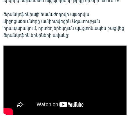
երկրից Հայաստան այցելողների թիվը օր օրի աճում է»։
Ֆրանկոֆոնիայի համաժողովի այսօրվա
միջոցառումները ամփոփվեցին Ազատության
հրապարակում, որտեղ երեկոյան պաշտոնապես բացվեց
Ֆրանկոֆոն երկրների ավանը։