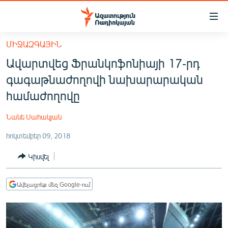
Մատչելիության
հղումներ
Անցնել
ՄԻՋԱԶԳԱՅԻՆ
հիմնական
ԱԶԱՏՈՒԹՅՈՒՆ TV
Ավարտվեց Ֆրանկոֆոնիայի 17-րդ
բովանդակությանը
ՀԱՅԱՍՏԱՆ
Անցնել
գագաթնաժողովի նախարարական
հիմնական
ՔԱՂԱՔԱԿԱՆ
համաժողովը
մենյուին
ԸՆՏՐՈՒԹՅՈՒՆՆԵՐ 2026
Որոնում
Նանե Սահակյան
ԻՐԱՎՈՒՆՔ
հոկտեմբեր 09, 2018
ՀԱՍԱՐԱԿՈՒԹՅՈՒՆ
Կիսվել
ՏՆՏԵՍՈՒԹՅՈՒՆ
ՂԱՐԱԲԱՂ
Ավելացրեք մեզ Google-ում
ՊԱՏԵՐԱԶՄԻ 6 ՇԱԲԱԹՆԵՐԸ
ՏԱՐԱԾԱՇՐՋԱՆ