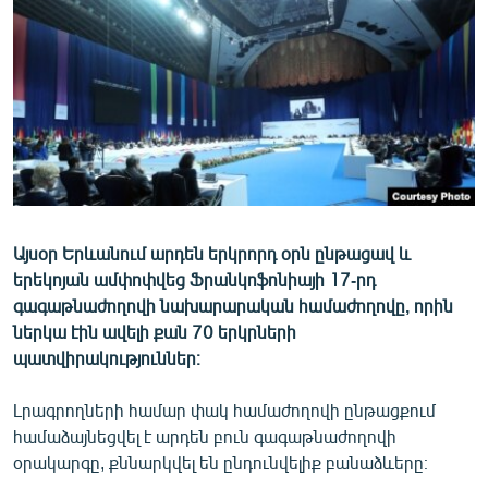
ՄԻՋԱԶԳԱՅԻՆ
ՄՇԱԿՈՒՅԹ
ՍՊՈՐՏ
ՄԵԿՆԱԲԱՆՈՒԹՅՈՒՆ
ՏՏ ԵՒ ԻՆՏԵՐՆԵՏ
ԿՈՐՈՆԱՎԻՐՈՒՍ
Այսօր Երևանում արդեն երկրորդ օրն ընթացավ և
ԱՐԽԻՎ
երեկոյան ամփոփվեց Ֆրանկոֆոնիայի 17-րդ
ՏԵՍԱՆՅՈՒԹԵՐ
գագաթնաժողովի նախարարական համաժողովը, որին
ներկա էին ավելի քան 70 երկրների
ԲԱՆԱՎԵՃ
պատվիրակություններ։
ՁԳՏԵԼՈՎ ԼԱՎԱԳՈՒՅՆԻՆ
Լրագրողների համար փակ համաժողովի ընթացքում
ՓՈԴՔԱՍԹ
համաձայնեցվել է արդեն բուն գագաթնաժողովի
օրակարգը, քննարկվել են ընդունվելիք բանաձևերը։
Հայերեն