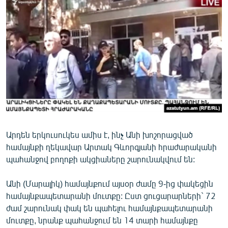
ՄԻՋԱԶԳԱՅԻՆ
ՄՇԱԿՈՒՅԹ
ՍՊՈՐՏ
ՄԵԿՆԱԲԱՆՈՒԹՅՈՒՆ
ՏՏ ԵՒ ԻՆՏԵՐՆԵՏ
ԿՈՐՈՆԱՎԻՐՈՒՍ
ԱՐԽԻՎ
Արդեն երկուսուկես ամիս է, ինչ Անի խոշորացված
ՏԵՍԱՆՅՈՒԹԵՐ
համայնքի ղեկավար Արտակ Գևորգյանի հրաժարականի
ԲԱՆԱՎԵՃ
պահանջով բողոքի ակցիաները շարունակվում են:
ՁԳՏԵԼՈՎ ԼԱՎԱԳՈՒՅՆԻՆ
Անի (Մարալիկ) համայնքում այսօր ժամը 9-ից փակեցին
ՓՈԴՔԱՍԹ
համայնքապետարանի մուտքը: Ըստ ցուցարարների` 72
ժամ շարունակ փակ են պահելու համայնքապետարանի
Հայերեն
մուտքը, նրանք պահանջում են 14 տարի համայնքը