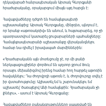
ղեկավարած հանրապետական Արտակ Գևորգյանի
English
հրաժարականը, օրակարգում միայն այդ հարցն է:
Русский
Հավաքվածները դժգոհ են համայնքապետի
աշխատանքից: Արտակ Գևորգյանը, մինչդեռ, պնդում է,
ՀԵՏԵՎԵՔ ՄԵԶ
որ նրանք «աթոռակռիվ» են անում, և հայտարարեց, որ չի
պատրաստվում կատարել ցուցարարների պահանջները:
Համայնքապետարանի աշխատանքը վերականգնելու
համար նա դիմել է իրավապահ մարմիններին:
«Ազատության» բոլոր կայքերը
«Հրաժարականն այն մոտեցումը չէ, որ մի քանի
ներկայացուցիչներ փորձում են պղտոր ջրում ձուկ
որսալու մեխանիզմով իրենց համար հող հարթել աթոռին
հավակնելու: Դա ժողովրդի աթոռն է, և ժողովուրդը տվել է
իր վստահությունը: Աշխատել եմ և շարունակելու եմ
աշխատել՝ ծառայելով Անի համայնքին: Հրաժարական չի
լինելու», - ասում է Արտակ Գևորգյանը:
Հավաքվածները բանակցությունները սպառված են