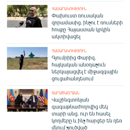
ՀԱՍԱՐԱԿՈՒԹՅՈՒՆ
Փախուստ ռուսական
զորամասից. ինչու է ռուսների
հոսքը Հայաստան կրկին
ակտիվացել
ՀԱՍԱՐԱԿՈՒԹՅՈՒՆ
Գյումրիից Փարիզ․
հայկական անօդաչուն
ներկայացվել է միջազգային
ցուցահանդեսում
ՏԱՐԱԾԱՇՐՋԱՆ
Վաշինգտոնյան
գագաթնաժողովից մեկ
տարի անց. ուր են հասել
կողմերը և ինչ հարցեր են դեռ
մնում չլուծված