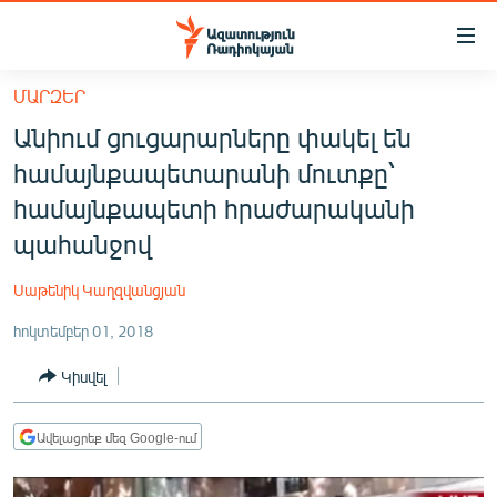
Մատչելիության
հղումներ
Անցնել
ՄԱՐԶԵՐ
հիմնական
ԱԶԱՏՈՒԹՅՈՒՆ TV
Անիում ցուցարարները փակել են
բովանդակությանը
ՀԱՅԱՍՏԱՆ
Անցնել
համայնքապետարանի մուտքը՝
հիմնական
ՔԱՂԱՔԱԿԱՆ
համայնքապետի հրաժարականի
մենյուին
ԸՆՏՐՈՒԹՅՈՒՆՆԵՐ 2026
պահանջով
Որոնում
ԻՐԱՎՈՒՆՔ
Սաթենիկ Կաղզվանցյան
ՀԱՍԱՐԱԿՈՒԹՅՈՒՆ
հոկտեմբեր 01, 2018
ՏՆՏԵՍՈՒԹՅՈՒՆ
Կիսվել
ՂԱՐԱԲԱՂ
ՊԱՏԵՐԱԶՄԻ 6 ՇԱԲԱԹՆԵՐԸ
Ավելացրեք մեզ Google-ում
ՏԱՐԱԾԱՇՐՋԱՆ