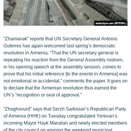
ՄԻՋԱԶԳԱՅԻՆ
ՄՇԱԿՈՒՅԹ
ՍՊՈՐՏ
ՄԵԿՆԱԲԱՆՈՒԹՅՈՒՆ
“Zhamanak” reports that UN Secretary General Antonio
Guterres has again welcomed last spring’s democratic
ՏՏ ԵՒ ԻՆՏԵՐՆԵՏ
revolution in Armenia. “That the UN secretary general is
ԿՈՐՈՆԱՎԻՐՈՒՍ
repeating his reaction from the General Assembly rostrum,
in his opening speech at the assembly session, comes to
ԱՐԽԻՎ
prove that his initial reference [to the events in Armenia] was
ՏԵՍԱՆՅՈՒԹԵՐ
not emotional or accidental,” comments the paper. It goes on
to declare that the Armenian revolution thus earned the
ԲԱՆԱՎԵՃ
UN’s “recognition or seal of approval.”
ՁԳՏԵԼՈՎ ԼԱՎԱԳՈՒՅՆԻՆ
“Zhoghovurd” says that Serzh Sarkisian’s Republican Party
ՓՈԴՔԱՍԹ
of Armenia (HHK) on Tuesday congratulated Yerevan’s
incoming Mayor Hayk Marutian and newly elected members
Հայերեն
of the city council on winning the weekend municipal