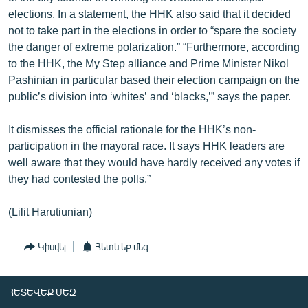
English
elections. In a statement, the HHK also said that it decided
not to take part in the elections in order to “spare the society
Русский
the danger of extreme polarization.” “Furthermore, according
to the HHK, the My Step alliance and Prime Minister Nikol
ՀԵՏԵՎԵՔ ՄԵԶ
Pashinian in particular based their election campaign on the
public’s division into ‘whites’ and ‘blacks,’” says the paper.
It dismisses the official rationale for the HHK’s non-
participation in the mayoral race. It says HHK leaders are
well aware that they would have hardly received any votes if
«Ազատության» բոլոր կայքերը
they had contested the polls.”
(Lilit Harutiunian)
Կիսվել
Հետևեք մեզ
ՀԵՏԵՎԵՔ ՄԵԶ