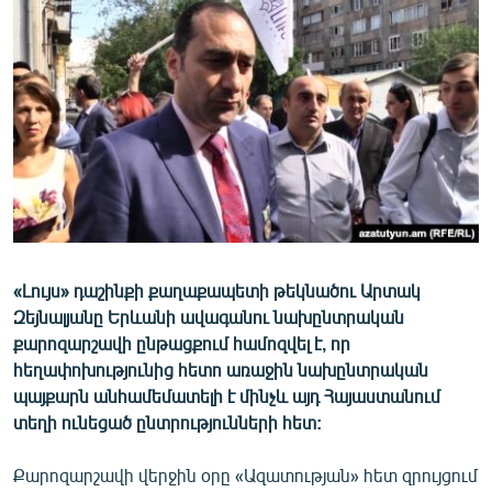
ՄԻՋԱԶԳԱՅԻՆ
ՄՇԱԿՈՒՅԹ
ՍՊՈՐՏ
ՄԵԿՆԱԲԱՆՈՒԹՅՈՒՆ
ՏՏ ԵՒ ԻՆՏԵՐՆԵՏ
ԿՈՐՈՆԱՎԻՐՈՒՍ
ԱՐԽԻՎ
«Լույս» դաշինքի քաղաքապետի թեկնածու Արտակ
ՏԵՍԱՆՅՈՒԹԵՐ
Զեյնալյանը Երևանի ավագանու նախընտրական
ԲԱՆԱՎԵՃ
քարոզարշավի ընթացքում համոզվել է, որ
հեղափոխությունից հետո առաջին նախընտրական
ՁԳՏԵԼՈՎ ԼԱՎԱԳՈՒՅՆԻՆ
պայքարն անհամեմատելի է մինչև այդ Հայաստանում
ՓՈԴՔԱՍԹ
տեղի ունեցած ընտրությունների հետ:
Հայերեն
Քարոզարշավի վերջին օրը «Ազատության» հետ զրույցում