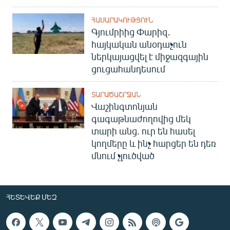
ՀԱՍԱՐԱԿՈՒԹՅՈՒՆ
Գյումրիից Փարիզ․
հայկական անօդաչուն
ներկայացվել է միջազգային
ցուցահանդեսում
ՏԱՐԱԾԱՇՐՋԱՆ
Վաշինգտոնյան
գագաթնաժողովից մեկ
տարի անց. ուր են հասել
կողմերը և ինչ հարցեր են դեռ
մնում չլուծված
ՀԵՏԵՎԵՔ ՄԵԶ