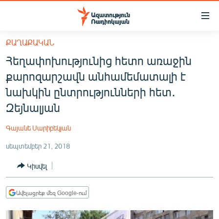
Մատչելիության
հղումներ
Անցնել
ՔԱՂԱՔԱԿԱՆ
հիմնական
ԱԶԱՏՈՒԹՅՈՒՆ TV
Հեղափոխությունից հետո առաջին
բովանդակությանը
ՀԱՅԱՍՏԱՆ
Անցնել
քարոզարշավն անհամեմատալի է
հիմնական
ՔԱՂԱՔԱԿԱՆ
նախկին ընտրությունների հետ․
մենյուին
ԸՆՏՐՈՒԹՅՈՒՆՆԵՐ 2026
Զեյնալյան
Որոնում
ԻՐԱՎՈՒՆՔ
Գայանե Սարիբեկյան
ՀԱՍԱՐԱԿՈՒԹՅՈՒՆ
սեպտեմբեր 21, 2018
ՏՆՏԵՍՈՒԹՅՈՒՆ
Կիսվել
ՂԱՐԱԲԱՂ
ՊԱՏԵՐԱԶՄԻ 6 ՇԱԲԱԹՆԵՐԸ
Ավելացրեք մեզ Google-ում
ՏԱՐԱԾԱՇՐՋԱՆ