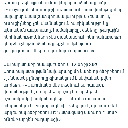
Արտակ Զեյնալյանն ամփոփեց իր արձանագրածը․ -
English
«Վարչական ռեսուրսը չի աշխատում, լրատվամիջոցները
Русский
նախկինի նման շատ կողմնակալություն չեն անում,
ուսուցիչները չեն մասնակցում, ոստիկանությունը,
պետական ապարատը, համակարգը, ժեկերը, թաղային
ՀԵՏԵՎԵՔ ՄԵԶ
հեղինակությունները չեն մասնակցում, ընտրակաշառքի
դեպքեր չենք արձանագրել, չկա մթնոլորտ
ցուցակագրումների և գումարի սպասումի»:
Մայրաքաղաքի համայնքներում 12 օր շրջած
«Ազատության» բոլոր կայքերը
Արդարադատության նախարարը մի կարեւոր ձեռքբերում
էլ է նկատել․ ընտրողը գիտակցում է սեփական քվեի
արժեքը․ - «Մարդկանց մեջ տեսնում եմ հավատ,
վստահություն, որ իրենք որոշող են, իրենք են
նշանակումը իրականացնելու Երևանի ավագանու
անդամների և քաղաքապետի: Հենց դա է, որ ասում եմ
արդեն իսկ ձեռքբերում է: Չափազանց կարևոր է՝ մենք
ունենք արդեն քաղաքացի»: