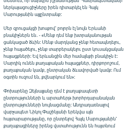
տեսնում, որ նախկին իշխանության՝ Հանրապետականի
ներկայացուցիչները իրեն դիտարկել են Հայկ
Մարությանին այլընտրանք:
Մեր զրուցակցի խոսքով՝ բոլորն էլ նույն Երևանի
բնակիչներն են․ - «Մենք դեմ ենք խտրականության
ցանկացած ձևին: Մենք մարդկանց չենք հետապնդելու,
չենք հալածելու, չենք տարբերակելու ըստ կուսակցական
հայացքների: Եվ երևանցին մեր համայնքի բնակիչն է:
Մարդիկ ունեն քաղաքական հայացքներ, դիրքորոշում,
քաղաքական կամք, ընտրական ձևավորված կամք: Ում
օգտին ուզում են, քվեարկում են»:
Փոխարենը Զեյնալյանը դեմ է քաղաքապետի
ընտրությունների և արտահերթ խորհրդարանական
ընտրությունների նույնացմանը: Անդրադառնալով
վարչապետ Նիկոլ Փաշինյանի երեկվա այն
հայտարարությանը, որ ընտրելով Հայկ Մարությանին՝
քաղաքացիները իրենց վստահությունն են հայտնում