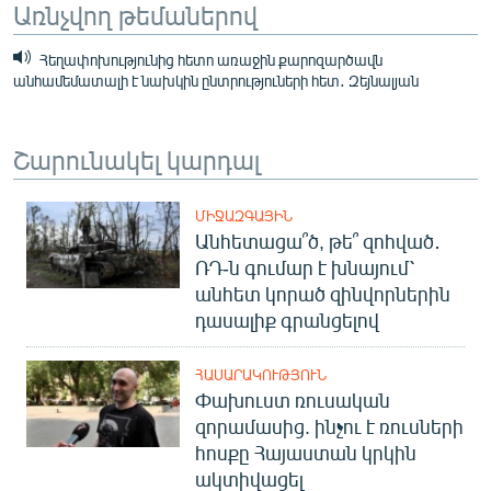
Առնչվող թեմաներով
Հեղափոխությունից հետո առաջին քարոզարծավն
անհամեմատալի է նախկին ընտրություների հետ․ Զեյնալյան
Շարունակել կարդալ
ՄԻՋԱԶԳԱՅԻՆ
Անհետացա՞ծ, թե՞ զոհված․
ՌԴ-ն գումար է խնայում՝
անհետ կորած զինվորներին
դասալիք գրանցելով
ՀԱՍԱՐԱԿՈՒԹՅՈՒՆ
Փախուստ ռուսական
զորամասից. ինչու է ռուսների
հոսքը Հայաստան կրկին
ակտիվացել