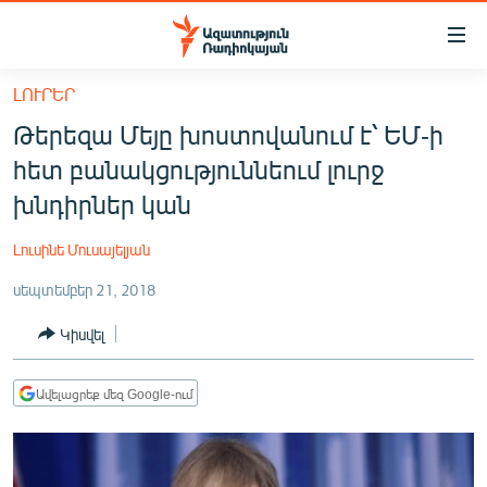
Մատչելիության
հղումներ
Անցնել
ԼՈՒՐԵՐ
հիմնական
ԱԶԱՏՈՒԹՅՈՒՆ TV
Թերեզա Մեյը խոստովանում է՝ ԵՄ-ի
բովանդակությանը
ՀԱՅԱՍՏԱՆ
Անցնել
հետ բանակցություննեում լուրջ
հիմնական
ՔԱՂԱՔԱԿԱՆ
խնդիրներ կան
մենյուին
ԸՆՏՐՈՒԹՅՈՒՆՆԵՐ 2026
Որոնում
Լուսինե Մուսայելյան
ԻՐԱՎՈՒՆՔ
սեպտեմբեր 21, 2018
ՀԱՍԱՐԱԿՈՒԹՅՈՒՆ
Կիսվել
ՏՆՏԵՍՈՒԹՅՈՒՆ
ՂԱՐԱԲԱՂ
Ավելացրեք մեզ Google-ում
ՊԱՏԵՐԱԶՄԻ 6 ՇԱԲԱԹՆԵՐԸ
ՏԱՐԱԾԱՇՐՋԱՆ