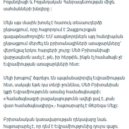
Իռլանդիայի և Իռլանդական Հանրապետության միջև
English
սահմանների խնդիրը :
Русский
Մեյն այս մասին խոսել է հատուկ տեսաուղերձի
ընթացքում, որը հաջորդում է Զալցբուրգյան
ՀԵՏԵՎԵՔ ՄԵԶ
գագաթնաժողովին: ԵՄ առաջնորդներն այդ հանդիպման
ընթացքում մերժել են բրիտանացիների առաջարկները՝
վերոնշյալ երկու հարցերի շուրջ: Մեծ Բրիտանիայի
վարչապետն ասել է, թե, իր հերթին, ինքն էլ համաձայն չէ
Եվրամիության առաջարկների հետ:
«Ազատության» բոլոր կայքերը
Մեյի խոսքով՝ ձգտելու են պայմանավորվել Եվրամիության
հետ, սակայն եթե դա տեղի չունենա, Մեծ Բրիտանիան
կլքի Եվրամիությունն առանց համաձայնագրի:
«Համաձայնագրի բացակայությունն ավելի լավ է, քան
վատ համաձայնագիրը»,- հայտարարել է Թերեզա Մեյը:
Բրիտանական կառավարության ղեկավարը նաև
հայտարարել է, որ դեմ է Եվրամիությունից դուրս գալու