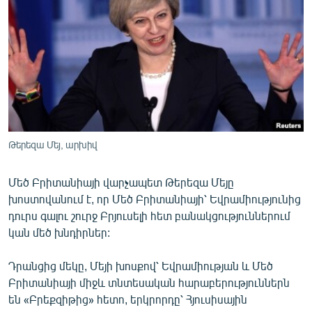
ՄԻՋԱԶԳԱՅԻՆ
ՄՇԱԿՈՒՅԹ
ՍՊՈՐՏ
ՄԵԿՆԱԲԱՆՈՒԹՅՈՒՆ
ՏՏ ԵՒ ԻՆՏԵՐՆԵՏ
ԿՈՐՈՆԱՎԻՐՈՒՍ
Թերեզա Մեյ, արխիվ
ԱՐԽԻՎ
Մեծ Բրիտանիայի վարչապետ Թերեզա Մեյը
ՏԵՍԱՆՅՈՒԹԵՐ
խոստովանում է, որ Մեծ Բրիտանիայի՝ Եվրամիությունից
ԲԱՆԱՎԵՃ
դուրս գալու շուրջ Բրյուսելի հետ բանակցություններում
կան մեծ խնդիրներ:
ՁԳՏԵԼՈՎ ԼԱՎԱԳՈՒՅՆԻՆ
ՓՈԴՔԱՍԹ
Դրանցից մեկը, Մեյի խոսքով՝ Եվրամիության և Մեծ
Բրիտանիայի միջև տնտեսական հարաբերություններն
են «Բրեքզիթից» հետո, երկրորդը՝ Հյուսիսային
Հայերեն