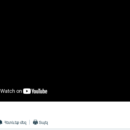
Հետևեք մեզ
Տպել