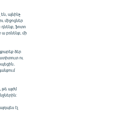
են, այնինչ
ւ միջոցներ
ս դնենք, ֆոտո
ք ա բռնենք, մի
յքարեք ձեր
ստիտուտ ու
իպեցին․
գանքում
 թե այժմ
նջներին։
այդպես էլ