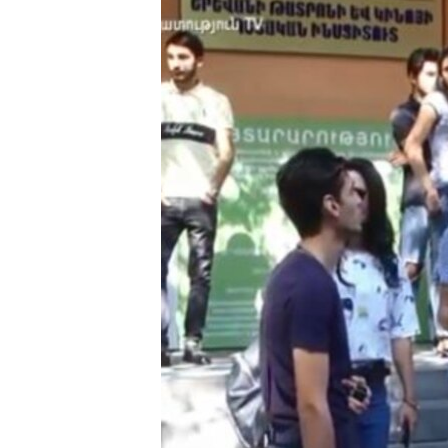
ՄԻՋԱԶԳԱՅԻՆ
ՄՇԱԿՈՒՅԹ
ՍՊՈՐՏ
ՄԵԿՆԱԲԱՆՈՒԹՅՈՒՆ
ՏՏ ԵՒ ԻՆՏԵՐՆԵՏ
ԿՈՐՈՆԱՎԻՐՈՒՍ
ԱՐԽԻՎ
ՏԵՍԱՆՅՈՒԹԵՐ
ԲԱՆԱՎԵՃ
ՁԳՏԵԼՈՎ ԼԱՎԱԳՈՒՅՆԻՆ
ՓՈԴՔԱՍԹ