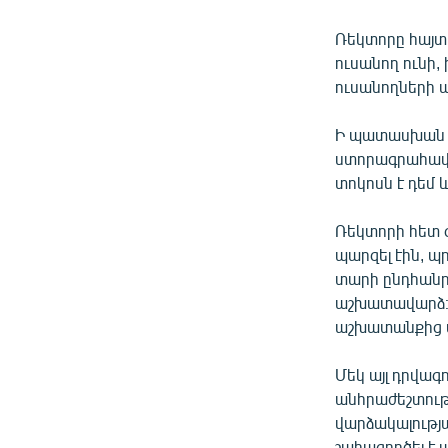
Ռեկտորը հայտ
ուսանող ունի, 
ուսանողների 
Ի պատասխան դ
ստորագրահավա
տոկոսն է դեմ
Ռեկտորի հետ 
պարզել էին, պ
տարի ընդհանրա
աշխատավարձ։ 
աշխատանքից 
Մեկ այլ դրվագ
անհրաժեշտութ
վարձակալությա
շահագործել է