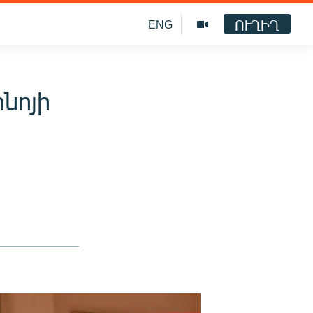
ՈՒՂԻՂ
ENG
նոյի