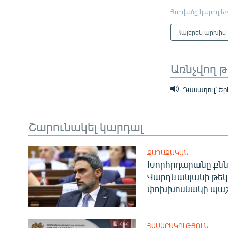
Հոդվածը կարող եք
Հայերեն արխիվ
Առնչվող 
Դասադուլ՝ Եր
Շարունակել կարդալ
ՔԱՂԱՔԱԿԱՆ
Խորհրդարանը քնն
Վարդևանյանի թեկ
փոխխոսնակի պաշ
ՀԱՍԱՐԱԿՈՒԹՅՈՒՆ