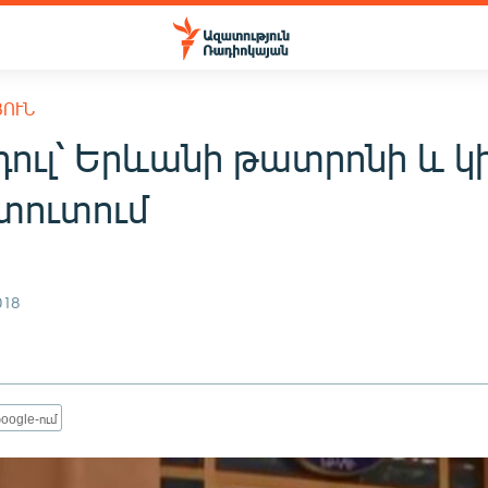
ՅՈՒՆ
ուլ՝ Երևանի թատրոնի և կի
տուտում
018
oogle-ում