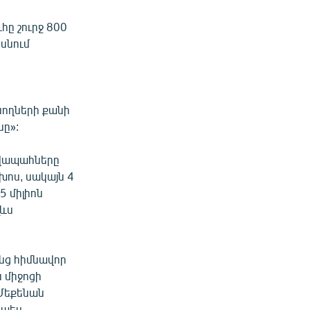
հը շուրջ 800
եսնում
նողների քանի
նը»:
ավապահները
խոս, սակայն 4
5 միլիոն
լևս
անց հիմնավոր
 միջոցի
 Մեքենան
րպես