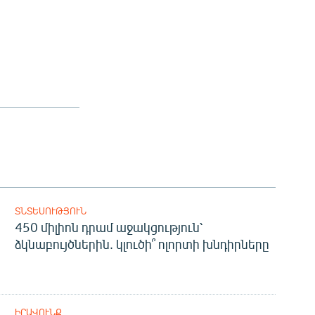
ՏՆՏԵՍՈՒԹՅՈՒՆ
450 միլիոն դրամ աջակցություն՝
ձկնաբույծներին. կլուծի՞ ոլորտի խնդիրները
ԻՐԱՎՈՒՆՔ