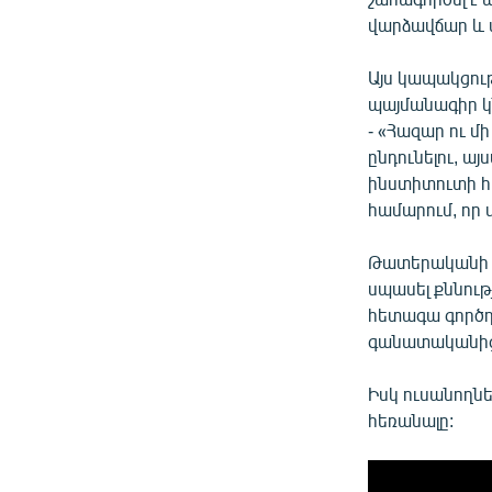
վարձավճար և 
Այս կապակցութ
պայմանագիր կն
- «Հազար ու մ
ընդունելու, ա
ինստիտուտի հա
համարում, որ
Թատերականի ռ
սպասել քննութ
հետագա գործղ
գանատականից
Իսկ ուսանողնե
հեռանալը: