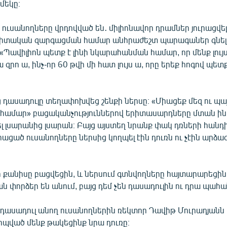
մեկը։
ուսանողները վրդովված են․ միլիոնավոր դրամներ յուրացվել 
իտական զարգացման համար անհրաժեշտ պարագաներ գնելո
- «Պավիլիոն պետք է լինի նկարահանման համար, որ մենք լույ
 զրո ա, ինչ-որ 60 թվի մի հատ լույս ա, որը երեք հոգով պետ
 դասադուլը տեղափոխվեց շենքի ներսը։ «Միացեք մեզ ու պա
 համար» բացականչություններով երիտասարդները մտան ին
լ լսարանից լսարան։ Բայց այստեղ նրանք փակ դռների հանդ
իացած ուսանողները ներսից կողպել էին դուռն ու չէին արձա
 քանիսը բացվեցին, և ներսում գտնվողները հայտարարեցին,
փորձեր են անում, բայց դեմ չեն դասադուլին ու դրա պահա
դասադուլ անող ուսանողներին ռեկտոր Դավիթ Մուրադյանն 
իպված մենք թակեցինք նրա դուռը։