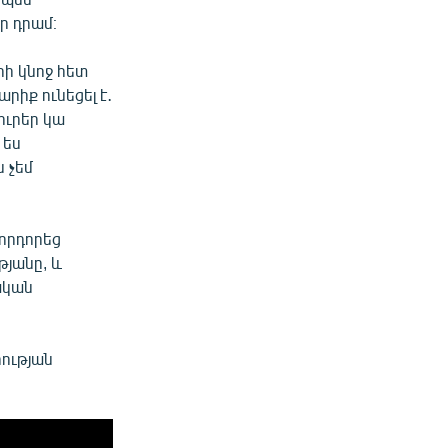
ր դրամ։
րի կնոջ հետ
րիք ունեցել է․
ուրեր կա
 ես
 չեմ
որդորեց
թյանը, և
ական
րության