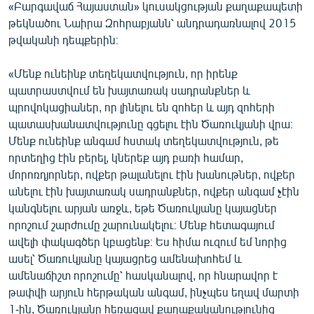
«Բարգավաճ Հայաստան» կուսակցության քաղաքապետի
English
թեկնածու Նաիրա Զոհրաբյանն՝ անդրադառնալով 2015
Русский
թվականի դեպքերին։
«Մենք ունեինք տեղեկատվություն, որ իրենք
ՀԵՏԵՎԵՔ ՄԵԶ
պատրաստվում են խայտառակ սադրանքներ և
պրովոկացիաներ, որ լինելու են զոհեր և այդ զոհերի
պատասխանատվությունը գցելու էին Ծառուկյանի վրա։
Մենք ունեինք անգամ հստակ տեղեկատվություն, թե
որտեղից էին բերել, կներեք այդ բառի համար,
«Ազատության» բոլոր կայքերը
մորոռդյորներ, ովքեր թալանելու էին խանութներ, ովքեր
անելու էին խայտառակ սադրանքներ, ովքեր անգամ չէին
կանգնելու արյան առջև, եթե Ծառուկյանը կայացներ
որոշում շարժումը շարունակելու։ Մենք հետագայում
ավելի փակագծեր կբացենք։ Ես հիմա ուզում եմ նորից
ասել՝ Ծառուկյանը կայացրեց ամենախոհեմ և
ամենաճիշտ որոշումը՝ հասկանալով, որ հնարավոր է
թափվի արյուն հերթական անգամ, ինչպես եղավ մարտի
1-ին, Ծառուկյանը հեռացավ քաղաքականությունից