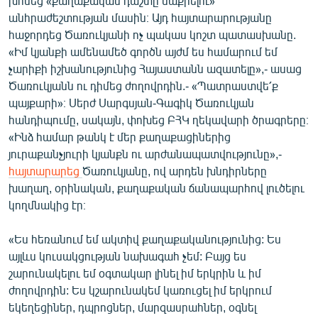
խոսեց «քաղաքական դաշտը մաքրելու»
անհրաժեշտության մասին։ Այդ հայտարարությանը
հաջորդեց Ծառուկյանի ոչ պակաս կոշտ պատասխանը.
«Իմ կյանքի ամենամեծ գործն այժմ ես համարում եմ
չարիքի իշխանությունից Հայաստանն ազատելը»,- ասաց
Ծառուկյանն ու դիմեց ժողովրդին.- «Պատրաստվե՛ք
պայքարի»։ Սերժ Սարգսյան-Գագիկ Ծառուկյան
հանդիպումը, սակայն, փոխեց ԲՀԿ ղեկավարի ծրագրերը։
«Ինձ համար թանկ է մեր քաղաքացիներից
յուրաքանչյուրի կյանքն ու արժանապատվությունը»,-
հայտարարեց
Ծառուկյանը, ով արդեն խնդիրները
խաղաղ, օրինական, քաղաքական ճանապարհով լուծելու
կողմնակից էր։
«Ես հեռանում եմ ակտիվ քաղաքականությունից: Ես
այլևս կուսակցության նախագահ չեմ: Բայց ես
շարունակելու եմ օգտակար լինել իմ երկրին և իմ
ժողովրդին: Ես կշարունակեմ կառուցել իմ երկրում
եկեղեցիներ, դպրոցներ, մարզասրահներ, օգնել