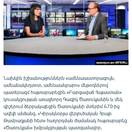
ՄԻՋԱԶԳԱՅԻՆ
ՄՇԱԿՈՒՅԹ
ՍՊՈՐՏ
ՄԵԿՆԱԲԱՆՈՒԹՅՈՒՆ
ՏՏ ԵՒ ԻՆՏԵՐՆԵՏ
ԿՈՐՈՆԱՎԻՐՈՒՍ
ԱՐԽԻՎ
Նախկին իշխանություններն «ամենաաստորագույն,
ՏԵՍԱՆՅՈՒԹԵՐ
ամեանակեղտոտ, ամենաանբարո» մեթոդներով
ԲԱՆԱՎԵՃ
պատերազմ հայտարարեցին «Բարգավաճ Հայաստան»
կուսակցության առաջնորդ Գագիկ Ծառուկյանին և մեկ
ՁԳՏԵԼՈՎ ԼԱՎԱԳՈՒՅՆԻՆ
գիշերում ձերբակալեցին Ծառուկյանի մտերիմ 670-ից
ՓՈԴՔԱՍԹ
ավելի անձանց, «Կիրակնօրյա վերլուծական Հրայր
Թամրազյանի հետ» հաղորդման ժամանակ հայտարարեց
Հայերեն
«Ծառուկյան» խմբակցության պատգամավոր,