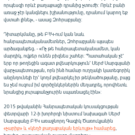
որպեսզի որևէ քաղաքացի դրանից չտուժի։ Որևէ բանի
առաջ չէր կանգնելու իշխանությունը, դրանում կարող եք
վստահ լինել», - ասաց Զոհրաբյանը։
Դիտարկմանը, թե ԲՀԿ-ում կան նաև
հանրապետականամետներ, Զոհրաբյանն այսպես
արձագանքեց. - «Ոչ թե հանրապետականամետ, կան
մարդիկ, ովքեր ունեն բիզնես շահեր։ Պատահական չէ՝
երբ որ թողեցին ազատ քվեարկություն՝ Սերժ Սարգսյանի
վարչապետության, որն ինձ համար ուղղակի կատեգորիկ
անընդունելի էր՝ կողմ քվեարկել իր թեկնածությանը, բայց
ես չեմ ուզում իմ գործընկերներին մեղադրել, որովհետև
նրանցից յուրաքանչյուրին սպառնացել էին»։
2015 թվականին Հանրապետական կուսակցության
փետրվարի 12-ի խորհրդի նիստում նախագահ Սերժ
Սարգսյանը ԲՀԿ առաջնորդ Գագիկ Ծառուկյանին
«չարիք» և «կեղծ քաղաքական երևույթ» համարեց
,