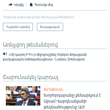
Կիսվել
Հետևեք մեզ
Հոդվածը կարող եք գտնել հետևյալ բաժիններում
Հայերեն արխիվ
Քաղաքական
Առնչվող թեմաներով
​​«Չի կարող ԲՀԿ-ի միջոցով լինել Ռոբերտ Քոչարյանի
քաղաքական ռեինկարնացիան». Նաիրա Զոհրաբյան
Շարունակել կարդալ
ՔԱՂԱՔԱԿԱՆ
Խորհրդարանը քննարկում է
Արամ Վարդևանյանի
թեկնածությունը ԱԺ