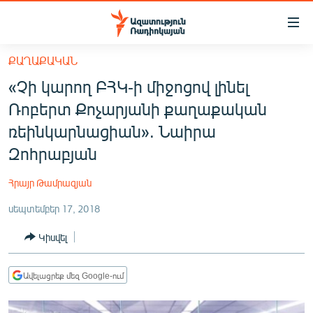
Մատչելիության
հղումներ
Անցնել
ՔԱՂԱՔԱԿԱՆ
հիմնական
ԱԶԱՏՈՒԹՅՈՒՆ TV
​​«Չի կարող ԲՀԿ-ի միջոցով լինել
բովանդակությանը
ՀԱՅԱՍՏԱՆ
Անցնել
Ռոբերտ Քոչարյանի քաղաքական
հիմնական
ՔԱՂԱՔԱԿԱՆ
ռեինկարնացիան». Նաիրա
մենյուին
ԸՆՏՐՈՒԹՅՈՒՆՆԵՐ 2026
Զոհրաբյան
Որոնում
ԻՐԱՎՈՒՆՔ
Հրայր Թամրազյան
ՀԱՍԱՐԱԿՈՒԹՅՈՒՆ
սեպտեմբեր 17, 2018
ՏՆՏԵՍՈՒԹՅՈՒՆ
Կիսվել
ՂԱՐԱԲԱՂ
ՊԱՏԵՐԱԶՄԻ 6 ՇԱԲԱԹՆԵՐԸ
Ավելացրեք մեզ Google-ում
ՏԱՐԱԾԱՇՐՋԱՆ