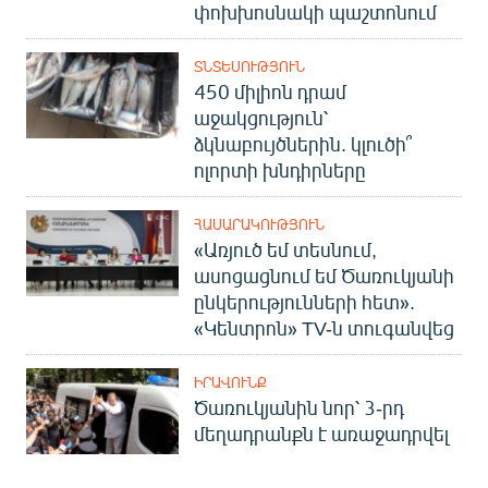
փոխխոսնակի պաշտոնում
ՏՆՏԵՍՈՒԹՅՈՒՆ
450 միլիոն դրամ
աջակցություն՝
ձկնաբույծներին. կլուծի՞
ոլորտի խնդիրները
ՀԱՍԱՐԱԿՈՒԹՅՈՒՆ
«Առյուծ եմ տեսնում,
ասոցացնում եմ Ծառուկյանի
ընկերությունների հետ».
«Կենտրոն» TV-ն տուգանվեց
ԻՐԱՎՈՒՆՔ
Ծառուկյանին նոր՝ 3-րդ
մեղադրանքն է առաջադրվել