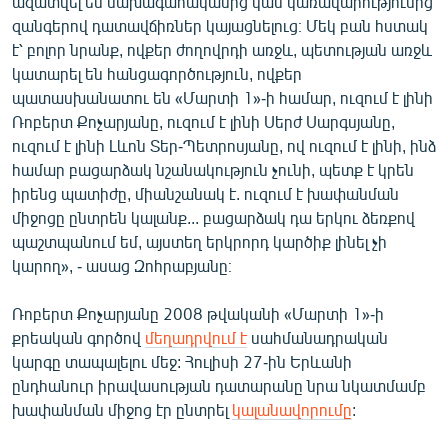
ազատվել են նախագահականից կամ կառավարությունից
զանգերով դատավճիռներ կայացնելուց։ Մեկ բան հստակ
է՝ բոլոր նրանք, ովքեր ժողովրդի առջև, պետության առջև
կատարել են հանցագործություն, ովքեր
պատասխանատու են «Մարտի 1»-ի համար, ուզում է լինի
Ռոբերտ Քոչարյանը, ուզում է լինի Սերժ Սարգսյանը,
ուզում է լինի Լևոն Տեր-Պետրոսյանը, ով ուզում է լինի, ինձ
համար բացարձակ նշանակություն չունի, պետք է կրեն
իրենց պատիժը, միանշանակ է. ուզում է խափանման
միջոցը ընտրեն կալանք... բացարձակ դա երկու ձեռքով
պաշտպանում եմ, այստեղ երկրորդ կարծիք լինել չի
կարող», - ասաց Զոհրաբյանը։
Ռոբերտ Քոչարյանը 2008 թվականի «Մարտի 1»-ի
քրեական գործով
մեղադրվում է
սահմանադրական
կարգը տապալելու մեջ: Հուլիսի 27-ին Երևանի
ընդհանուր իրավասության դատարանը նրա նկատմամբ
խափանման միջոց էր ընտրել
կալանավորումը
: