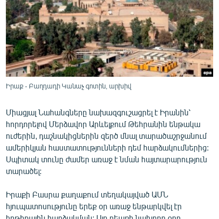
ՄԻՋԱԶԳԱՅԻՆ
ՄՇԱԿՈՒՅԹ
ՍՊՈՐՏ
ՄԵԿՆԱԲԱՆՈՒԹՅՈՒՆ
ՏՏ ԵՒ ԻՆՏԵՐՆԵՏ
Իրաք - Բաղդադի Կանաչ գոտին, արխիվ
ԿՈՐՈՆԱՎԻՐՈՒՍ
Միացյալ Նահանգները նախազգուշացրել է Իրանին՝
ԱՐԽԻՎ
հորդորելով Մերձավոր Արևելքում Թեհրանին ենթակա
ՏԵՍԱՆՅՈՒԹԵՐ
ուժերին, դաշնակիցներին զերծ մնալ տարածաշրջանում
ամերիկյան հաստատությունների դեմ հարձակումներից:
ԲԱՆԱՎԵՃ
Սպիտակ տունը ժամեր առաջ է նման հայտարարություն
ՁԳՏԵԼՈՎ ԼԱՎԱԳՈՒՅՆԻՆ
տարածել:
ՓՈԴՔԱՍԹ
Իրաքի Բասրա քաղաքում տեղակայված ԱՄՆ
հյուպատոսությունը երեք օր առաջ ենթարկվել էր
Հայերեն
հրթիռային հարձակման: Այդ դեպքի նախորդ օրը