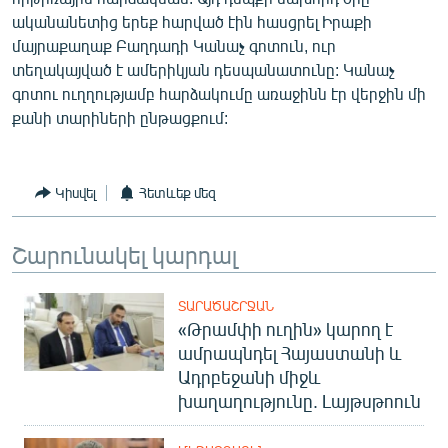
English
ականանետից երեք հարված էին հասցրել Իրաքի
մայրաքաղաք Բաղդադի Կանաչ գոտուն, ուր
Русский
տեղակայված է ամերիկյան դեսպանատունը: Կանաչ
գոտու ուղղությամբ հարձակումը առաջինն էր վերջին մի
ՀԵՏԵՎԵՔ ՄԵԶ
քանի տարիների ընթացքում:
Կիսվել
Հետևեք մեզ
«Ազատության» բոլոր կայքերը
Շարունակել կարդալ
ՏԱՐԱԾԱՇՐՋԱՆ
«Թրամփի ուղին» կարող է
ամրապնդել Հայաստանի և
Ադրբեջանի միջև
խաղաղությունը. Լայթսթոուն