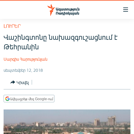
Մատչելիության
հղումներ
Անցնել
ԼՈՒՐԵՐ
հիմնական
ԱԶԱՏՈՒԹՅՈՒՆ TV
Վաշինգտոնը նախազգուշացնում է
բովանդակությանը
ՀԱՅԱՍՏԱՆ
Անցնել
Թեհրանին
հիմնական
ՔԱՂԱՔԱԿԱՆ
մենյուին
Սարգիս Հարությունյան
ԸՆՏՐՈՒԹՅՈՒՆՆԵՐ 2026
Որոնում
սեպտեմբեր 12, 2018
ԻՐԱՎՈՒՆՔ
Կիսվել
ՀԱՍԱՐԱԿՈՒԹՅՈՒՆ
ՏՆՏԵՍՈՒԹՅՈՒՆ
Ավելացրեք մեզ Google-ում
ՂԱՐԱԲԱՂ
ՊԱՏԵՐԱԶՄԻ 6 ՇԱԲԱԹՆԵՐԸ
ՏԱՐԱԾԱՇՐՋԱՆ