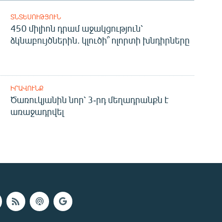
ՏՆՏԵՍՈՒԹՅՈՒՆ
450 միլիոն դրամ աջակցություն՝
ձկնաբույծներին. կլուծի՞ ոլորտի խնդիրները
ԻՐԱՎՈՒՆՔ
Ծառուկյանին նոր՝ 3-րդ մեղադրանքն է
առաջադրվել