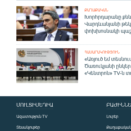
ՔԱՂԱՔԱԿԱՆ
Խորհրդարանը քնն
Վարդևանյանի թեկ
փոխխոսնակի պաշ
ՀԱՍԱՐԱԿՈՒԹՅՈՒՆ
«Առյուծ եմ տեսնու
Ծառուկյանի ընկեր
«Կենտրոն» TV-ն տ
ՄՈՒԼՏԻՄԵԴԻԱ
ԲԱԺԻՆՆԵ
Ազատություն TV
Լուրեր
Տեսանյութեր
Քաղաքակա