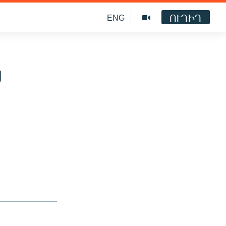
ՈՒՂԻՂ
ENG
ց