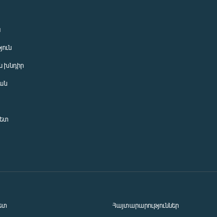
ն
յուն
 խնդիր
ան
նետ
ետ
Հայտարարություններ