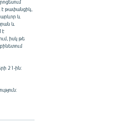
պրոցեսում
ւ է թափանցիկ,
կարևոր և
արան և
 է
ւմ, իսկ թե
աբինետում
ի 21-ին։
ւթյուն։