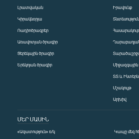
Լրատվական
Իրավունք
Կիրակնօրյա
Տնտեսությու
Ռադիոծրագրեր
Հասարակութ
Առավոտյան ծրագիր
Ղարաբաղյան
Ցերեկային ծրագիր
Տարածաշրջ
Հայերեն
Երեկոյան ծրագիր
Միջազգային
English
ՏՏ և Ինտեր
Русский
Մշակույթ
ՀԵՏԵՎԵՔ ՄԵԶ
Արխիվ
ՄԵՐ ՄԱՍԻՆ
«Ազատություն» ռ/կ
Կապը մեզ հ