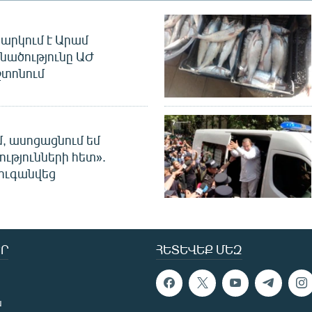
արկում է Արամ
նածությունը ԱԺ
տոնում
մ, ասոցացնում եմ
ությունների հետ».
ուգանվեց
Ր
ՀԵՏԵՎԵՔ ՄԵԶ
ն