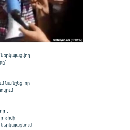
ր ներկայացվող
քը՝
 նա նշեց, որ
ուլում
որ է
ր թիմի
ք ներկայացնում