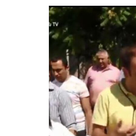
ՄԻՋԱԶԳԱՅԻՆ
ՄՇԱԿՈՒՅԹ
ՍՊՈՐՏ
ՄԵԿՆԱԲԱՆՈՒԹՅՈՒՆ
ՏՏ ԵՒ ԻՆՏԵՐՆԵՏ
ԿՈՐՈՆԱՎԻՐՈՒՍ
ԱՐԽԻՎ
ՏԵՍԱՆՅՈՒԹԵՐ
ԲԱՆԱՎԵՃ
ՁԳՏԵԼՈՎ ԼԱՎԱԳՈՒՅՆԻՆ
ՓՈԴՔԱՍԹ