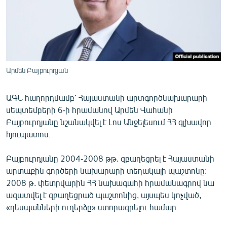
ՄԻՋԱԶԳԱՅԻՆ
ՄՇԱԿՈՒՅԹ
ՍՊՈՐՏ
ՄԵԿՆԱԲԱՆՈՒԹՅՈՒՆ
Արմեն Բայբուրդյան
ՏՏ ԵՒ ԻՆՏԵՐՆԵՏ
ԱԳՆ հաղորդմամբ՝ Հայաստանի արտգործնախարարի
ԿՈՐՈՆԱՎԻՐՈՒՍ
սեպտեմբերի 6-ի հրամանով Արմեն Վահանի
ԱՐԽԻՎ
Բայբուրդյանը նշանակվել է Լոս Անջելեսում ՀՀ գլխավոր
հյուպատոս։
ՏԵՍԱՆՅՈՒԹԵՐ
ԲԱՆԱՎԵՃ
Բայբուրդյանը 2004-2008 թթ. զբաղեցրել է Հայաստանի
արտաքին գործերի նախարարի տեղակալի պաշտոնը:
ՁԳՏԵԼՈՎ ԼԱՎԱԳՈՒՅՆԻՆ
2008 թ. փետրվարին ՀՀ նախագահի հրամանագրով նա
ՓՈԴՔԱՍԹ
ազատվել է զբաղեցրած պաշտոնից, այսպես կոչված,
«դեսպանների ուղերձը» ստորագրելու համար։
Հայերեն