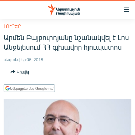
Մատչելիության
հղումներ
Անցնել
ԼՈՒՐԵՐ
հիմնական
ԱԶԱՏՈՒԹՅՈՒՆ TV
Արմեն Բայբուրդյանը նշանակվել է Լոս
բովանդակությանը
ՀԱՅԱՍՏԱՆ
Անցնել
Անջելեսում ՀՀ գլխավոր հյուպատոս
հիմնական
ՔԱՂԱՔԱԿԱՆ
մենյուին
սեպտեմբեր 06, 2018
ԸՆՏՐՈՒԹՅՈՒՆՆԵՐ 2026
Որոնում
Կիսվել
ԻՐԱՎՈՒՆՔ
ՀԱՍԱՐԱԿՈՒԹՅՈՒՆ
Ավելացրեք մեզ Google-ում
ՏՆՏԵՍՈՒԹՅՈՒՆ
ՂԱՐԱԲԱՂ
ՊԱՏԵՐԱԶՄԻ 6 ՇԱԲԱԹՆԵՐԸ
ՏԱՐԱԾԱՇՐՋԱՆ