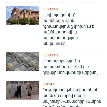
ՀԱՅԱՍՏԱՆ
Սոցիալականից՝
բարեկեցության.
իշխանությունը փոխո՞ւմ է
հանձնաժողովի և
նախարարության
անվանումը
ՀԱՅԱՍՏԱՆ
Կառավարությունը
նախատեսում է 320 մլն
դոլարի նոր վարկեր վերցնել
ՄԱՐԶԵՐ
Թոշակառու թե դպրոցական՝
ամեն օր ոտքով դեպի
մայրուղի. Վանաձորի «Տարոն
1»-ը 3 ամիս առանց