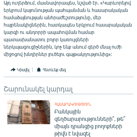
Այդ ուղերձում, մասնավորապես, նշված էր․ «Կարևորելով
English
երկրում կայունության պահպանման և հասարակական
Русский
համաձայնության անհրաժեշտությունը, մեր
հայրենակիցներին, հատկապես երկրում հասարակական
կարգի ու անդորրի ապահովման համար
ՀԵՏԵՎԵՔ ՄԵԶ
պատասխանատու բոլոր կառույցների
ներկայացուցիչներին, կոչ ենք անում զերծ մնալ ուժի
միջոցով խնդիրներ լուծելու գայթակղությունից»:
Կիսվել
Հետևեք մեզ
«Ազատության» բոլոր կայքերը
Շարունակել կարդալ
ՀԱՍԱՐԱԿՈՒԹՅՈՒՆ
Բանկային
զեղծարարությունների՞, թե՞
միայն դրանցից բողոքների
թիվն է նվազել