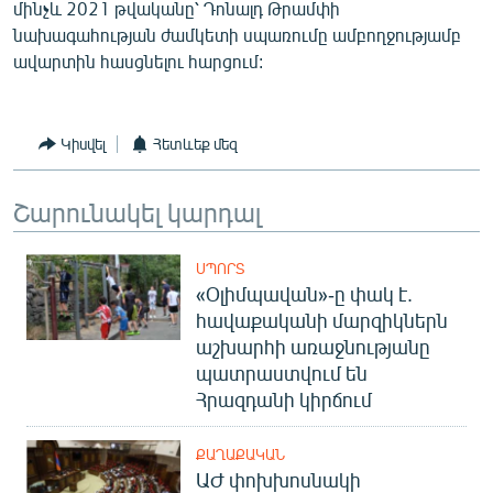
մինչև 2021 թվականը՝ Դոնալդ Թրամփի
նախագահության ժամկետի սպառումը ամբողջությամբ
ավարտին հասցնելու հարցում:
Կիսվել
Հետևեք մեզ
Շարունակել կարդալ
ՍՊՈՐՏ
«Օլիմպավան»-ը փակ է.
հավաքականի մարզիկներն
աշխարհի առաջնությանը
պատրաստվում են
Հրազդանի կիրճում
ՔԱՂԱՔԱԿԱՆ
ԱԺ փոխխոսնակի