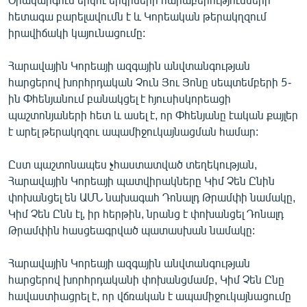
English
հետագա բարելավումն է և Կորեական թերակղզում
իրավիճակի կայունացումը:
Русский
Հարավային Կորեայի ազգային անվտանգության
ՀԵՏԵՎԵՔ ՄԵԶ
հարցերով խորհրդական Չուն Յու Յոնը սեպտեմբերի 5-
ին Փհենյանում բանակցել է հյուսիսկորեացի
պաշտոնյաների հետ և ասել է, որ Փհենյանը էական քայլեր
է արել թերակղզու ապամիջուկայնացման համար:
Ըստ պաշտոնապես չհաստատված տեղեկության,
«Ազատության» բոլոր կայքերը
Հարավային Կորեայի պատվիրակները Կիմ Չեն Ընին
փոխանցել են ԱՄՆ նախագահ Դոնալդ Թրամփի նամակը,
Կիմ Չեն Ընն էլ, իր հերթին, նրանց է փոխանցել Դոնալդ
Թրամփին հասցեագրված պատասխան նամակը:
Հարավային Կորեայի ազգային անվտանգության
հարցերով խորհրդականի փոխանցմամբ, Կիմ Չեն Ընը
հավաստիացրել է, որ վճռական է ապամիջուկայնացումը