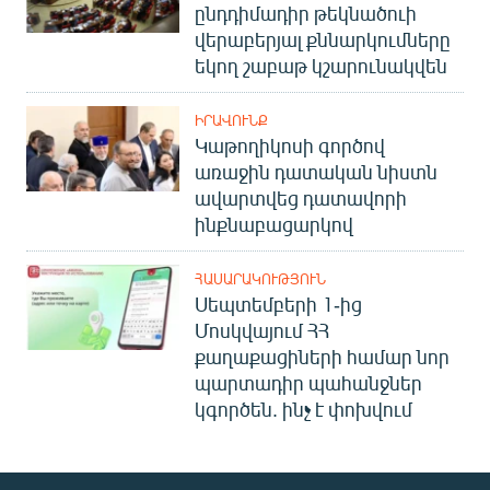
ընդդիմադիր թեկնածուի
վերաբերյալ քննարկումները
եկող շաբաթ կշարունակվեն
ԻՐԱՎՈՒՆՔ
Կաթողիկոսի գործով
առաջին դատական նիստն
ավարտվեց դատավորի
ինքնաբացարկով
ՀԱՍԱՐԱԿՈՒԹՅՈՒՆ
Սեպտեմբերի 1-ից
Մոսկվայում ՀՀ
քաղաքացիների համար նոր
պարտադիր պահանջներ
կգործեն. ինչ է փոխվում