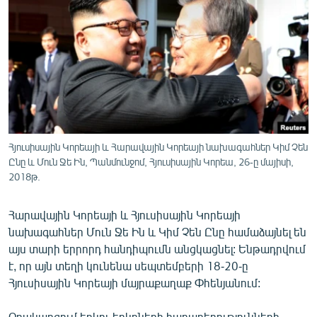
ՄԻՋԱԶԳԱՅԻՆ
ՄՇԱԿՈՒՅԹ
ՍՊՈՐՏ
ՄԵԿՆԱԲԱՆՈՒԹՅՈՒՆ
ՏՏ ԵՒ ԻՆՏԵՐՆԵՏ
ԿՈՐՈՆԱՎԻՐՈՒՍ
Հյուսիսային Կորեայի և Հարավային Կորեայի նախագահներ Կիմ Չեն
Ընը և Մուն Ջե Ին, Պանմունջոմ, Հյուսիսային Կորեա, 26-ը մայիսի,
ԱՐԽԻՎ
2018թ.
ՏԵՍԱՆՅՈՒԹԵՐ
Հարավային Կորեայի և Հյուսիսային Կորեայի
ԲԱՆԱՎԵՃ
նախագահներ Մուն Ջե Ին և Կիմ Չեն Ընը համաձայնել են
ՁԳՏԵԼՈՎ ԼԱՎԱԳՈՒՅՆԻՆ
այս տարի երրորդ հանդիպումն անցկացնել: Ենթադրվում
է, որ այն տեղի կունենա սեպտեմբերի 18-20-ը
ՓՈԴՔԱՍԹ
Հյուսիսային Կորեայի մայրաքաղաք Փհենյանում:
Հայերեն
Օրակարգում երկու երկրների հարաբերությունների