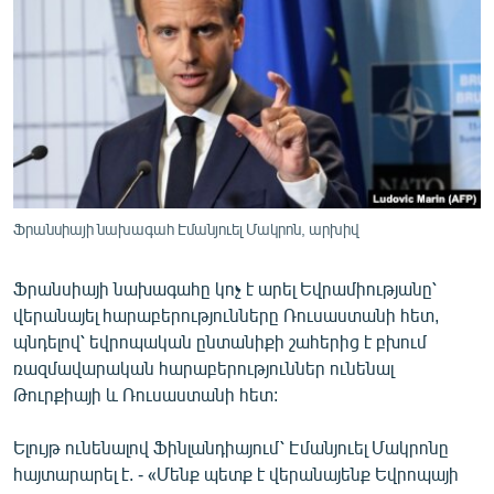
ՄԻՋԱԶԳԱՅԻՆ
ՄՇԱԿՈՒՅԹ
ՍՊՈՐՏ
ՄԵԿՆԱԲԱՆՈՒԹՅՈՒՆ
ՏՏ ԵՒ ԻՆՏԵՐՆԵՏ
ԿՈՐՈՆԱՎԻՐՈՒՍ
Ֆրանսիայի նախագահ Էմանյուել Մակրոն, արխիվ
ԱՐԽԻՎ
Ֆրանսիայի նախագահը կոչ է արել Եվրամիությանը՝
ՏԵՍԱՆՅՈՒԹԵՐ
վերանայել հարաբերությունները Ռուսաստանի հետ,
ԲԱՆԱՎԵՃ
պնդելով՝ եվրոպական ընտանիքի շահերից է բխում
ռազմավարական հարաբերություններ ունենալ
ՁԳՏԵԼՈՎ ԼԱՎԱԳՈՒՅՆԻՆ
Թուրքիայի և Ռուսաստանի հետ:
ՓՈԴՔԱՍԹ
Ելույթ ունենալով Ֆինլանդիայում՝ Էմանյուել Մակրոնը
հայտարարել է. - «Մենք պետք է վերանայենք Եվրոպայի
Հայերեն