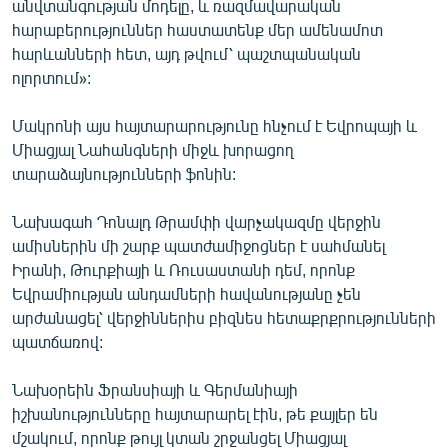
անվտանգության մոդելը, և ռազմավարական
English
հարաբերություններ հաստատենք մեր ամենամոտ
հարևանների հետ, այդ թվում՝ պաշտպանական
Русский
ոլորտում»:
ՀԵՏԵՎԵՔ ՄԵԶ
Մակրոնի այս հայտարարությունը հնչում է Եվրոպայի և
Միացյալ Նահանգների միջև խորացող
տարաձայնությունների ֆոնին:
Նախագահ Դոնալդ Թրամփի վարչակազմը վերջին
«Ազատության» բոլոր կայքերը
ամիսներին մի շարք պատժամիջոցներ է սահմանել
Իրանի, Թուրքիայի և Ռուսաստանի դեմ, որոնք
Եվրամիության անդամների հավանությանը չեն
արժանացել՝ վերջիններիս բիզնես հետաքրքրությունների
պատճառով:
Նախօրեին Ֆրանսիայի և Գերմանիայի
իշխանությունները հայտարարել էին, թե քայլեր են
մշակում, որոնք թույլ կտան շրջանցել Միացյալ