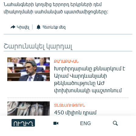
Նահանգների կողմից երրորդ երկրների դեմ
միակողմանի սահմանված պատժամիջոցները:
Կիսվել
Հետևեք մեզ
Շարունակել կարդալ
ՔԱՂԱՔԱԿԱՆ
Խորհրդարանը քննարկում է
Արամ Վարդևանյանի
թեկնածությունը ԱԺ
փոխխոսնակի պաշտոնում
ՏՆՏԵՍՈՒԹՅՈՒՆ
450 միլիոն դրամ
աջակցություն՝
ՈՒՂԻՂ
ENG
ձկնաբույծներին. կլուծի՞
ոլորտի խնդիրները