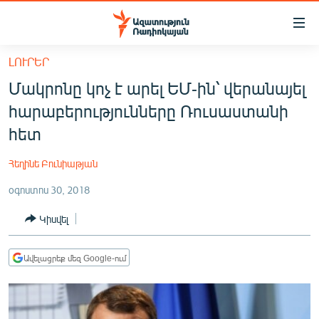
Մատչելիության
հղումներ
Անցնել
ԼՈՒՐԵՐ
հիմնական
ԱԶԱՏՈՒԹՅՈՒՆ TV
Մակրոնը կոչ է արել ԵՄ-ին՝ վերանայել
բովանդակությանը
ՀԱՅԱՍՏԱՆ
Անցնել
հարաբերությունները Ռուսաստանի
հիմնական
ՔԱՂԱՔԱԿԱՆ
հետ
մենյուին
ԸՆՏՐՈՒԹՅՈՒՆՆԵՐ 2026
Որոնում
Հեղինե Բունիաթյան
ԻՐԱՎՈՒՆՔ
օգոստոս 30, 2018
ՀԱՍԱՐԱԿՈՒԹՅՈՒՆ
Կիսվել
ՏՆՏԵՍՈՒԹՅՈՒՆ
ՂԱՐԱԲԱՂ
Ավելացրեք մեզ Google-ում
ՊԱՏԵՐԱԶՄԻ 6 ՇԱԲԱԹՆԵՐԸ
ՏԱՐԱԾԱՇՐՋԱՆ