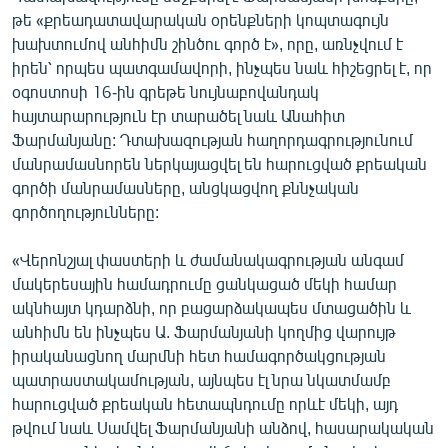
English
թե «քրեադատավարական օրենքների կոպտագույն
խախտումով անհիմն շինծու գործ է», որը, առնչվում է
Русский
իրեն՝ որպես պատգամավորի, ինչպես նաև հիշեցրել է, որ
օգոստոսի 16-ին գրեթե նույնաբովանդակ
ՀԵՏԵՎԵՔ ՄԵԶ
հայտարարություն էր տարածել նաև Անահիտ
Ֆարմանյանը: Դտախազության հաղորդագրությունում
մանրամասնորեն ներկայացվել են հարուցված քրեական
գործի մանրամասները, անցկացվող քննչական
գործողությունները:
«Ազատության» բոլոր կայքերը
«Վերոնշյալ փաստերի և ժամանակագրության անգամ
մակերեսային համադրումը ցանկացած մեկի համար
ակնհայտ կդարձնի, որ բացարձակապես մտացածին և
անհիմն են ինչպես Ա. Ֆարմանյանի կողմից վարույթ
իրականացնող մարմնի հետ համագործակցության
պատրաստակամության, այնպես էլ նրա նկատմամբ
հարուցված քրեական հետապնդումը որևէ մեկի, այդ
թվում նաև Սամվել Ֆարմանյանի անձով, հասարակական