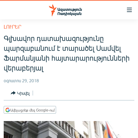
Մատչելիության
հղումներ
Անցնել
ԼՈՒՐԵՐ
հիմնական
ԱԶԱՏՈՒԹՅՈՒՆ TV
Գլխավոր դատախազությունը
բովանդակությանը
ՀԱՅԱՍՏԱՆ
Անցնել
պարզաբանում է տարածել Սամվել
հիմնական
ՔԱՂԱՔԱԿԱՆ
Ֆարմանյանի հայտարարությունների
մենյուին
ԸՆՏՐՈՒԹՅՈՒՆՆԵՐ 2026
վերաբերյալ
Որոնում
ԻՐԱՎՈՒՆՔ
օգոստոս 29, 2018
ՀԱՍԱՐԱԿՈՒԹՅՈՒՆ
Կիսվել
ՏՆՏԵՍՈՒԹՅՈՒՆ
ՂԱՐԱԲԱՂ
Ավելացրեք մեզ Google-ում
ՊԱՏԵՐԱԶՄԻ 6 ՇԱԲԱԹՆԵՐԸ
ՏԱՐԱԾԱՇՐՋԱՆ