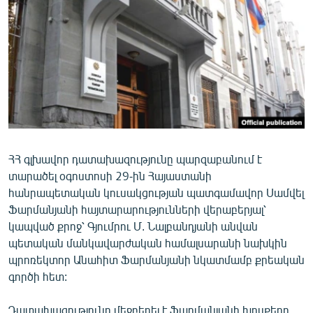
ՄԻՋԱԶԳԱՅԻՆ
ՄՇԱԿՈՒՅԹ
ՍՊՈՐՏ
ՄԵԿՆԱԲԱՆՈՒԹՅՈՒՆ
ՏՏ ԵՒ ԻՆՏԵՐՆԵՏ
ԿՈՐՈՆԱՎԻՐՈՒՍ
ՀՀ գլխավոր դատախազությունը պարզաբանում է
ԱՐԽԻՎ
տարածել օգոստոսի 29-ին Հայաստանի
ՏԵՍԱՆՅՈՒԹԵՐ
հանրապետական կուսակցության պատգամավոր Սամվել
Ֆարմանյանի հայտարարությունների վերաբերյալ՝
ԲԱՆԱՎԵՃ
կապված քրոջ՝ Գյումրու Մ. Նալբանդյանի անվան
ՁԳՏԵԼՈՎ ԼԱՎԱԳՈՒՅՆԻՆ
պետական մանկավարժական համալսարանի նախկին
պրոռեկտոր Անահիտ Ֆարմանյանի նկատմամբ քրեական
ՓՈԴՔԱՍԹ
գործի հետ:
Հայերեն
Դատախազությունը մեջբերել է Ֆարմանյանի խոսքերը,