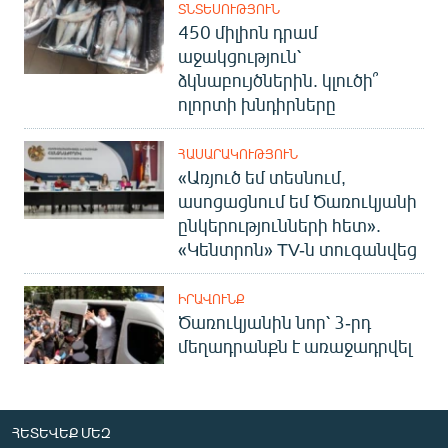
ՏՆՏԵՍՈՒԹՅՈՒՆ
450 միլիոն դրամ
աջակցություն՝
ձկնաբույծներին. կլուծի՞
ոլորտի խնդիրները
ՀԱՍԱՐԱԿՈՒԹՅՈՒՆ
«Առյուծ եմ տեսնում,
ասոցացնում եմ Ծառուկյանի
ընկերությունների հետ».
«Կենտրոն» TV-ն տուգանվեց
ԻՐԱՎՈՒՆՔ
Ծառուկյանին նոր՝ 3-րդ
մեղադրանքն է առաջադրվել
ՀԵՏԵՎԵՔ ՄԵԶ