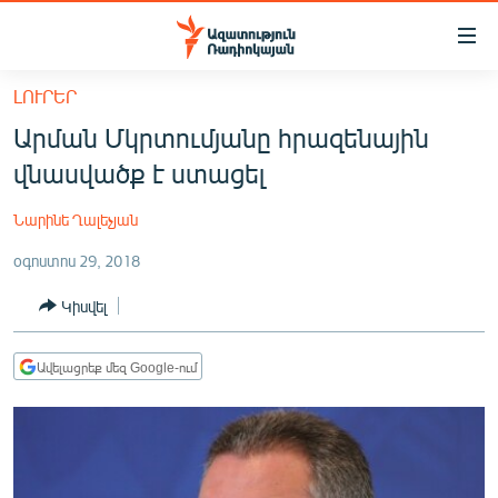
Մատչելիության
հղումներ
Անցնել
ԼՈՒՐԵՐ
հիմնական
ԱԶԱՏՈՒԹՅՈՒՆ TV
Արման Մկրտումյանը հրազենային
բովանդակությանը
ՀԱՅԱՍՏԱՆ
Անցնել
վնասվածք է ստացել
հիմնական
ՔԱՂԱՔԱԿԱՆ
մենյուին
Նարինե Ղալեչյան
ԸՆՏՐՈՒԹՅՈՒՆՆԵՐ 2026
Որոնում
օգոստոս 29, 2018
ԻՐԱՎՈՒՆՔ
Կիսվել
ՀԱՍԱՐԱԿՈՒԹՅՈՒՆ
ՏՆՏԵՍՈՒԹՅՈՒՆ
Ավելացրեք մեզ Google-ում
ՂԱՐԱԲԱՂ
ՊԱՏԵՐԱԶՄԻ 6 ՇԱԲԱԹՆԵՐԸ
ՏԱՐԱԾԱՇՐՋԱՆ