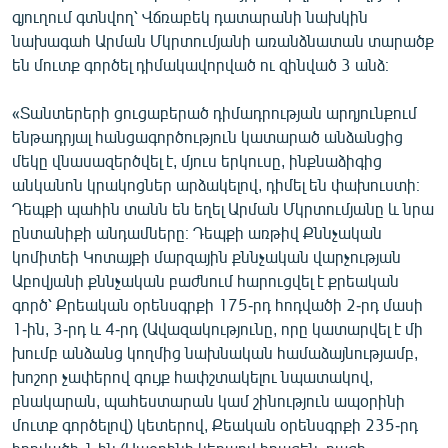
գյուղում գտնվող՝ Վճռաբեկ դատարանի նախկին
English
նախագահ Արման Մկրտումյանի առանձնատան տարածք
Русский
են մուտք գործել դիմակավորված ու զինված 3 անձ։
ՀԵՏԵՎԵՔ ՄԵԶ
«Տանտերերի ցուցաբերած դիմադրության արդյունքում
ենթադրյալ հանցագործություն կատարած անձանցից
մեկը վնասազերծվել է, մյուս երկուսը, ինքնաձիգից
անկանոն կրակոցներ արձակելով, դիմել են փախուստի։
Դեպքի պահին տանն են եղել Արման Մկրտումյանը և նրա
ընտանիքի անդամները։ Դեպքի առթիվ Քննչական
«Ազատության» բոլոր կայքերը
կոմիտեի Կոտայքի մարզային քննչական վարչության
Աբովյանի քննչական բաժնում հարուցվել է քրեական
գործ՝ Քրեական օրենսգրքի 175-րդ հոդվածի 2-րդ մասի
1-ին, 3-րդ և 4-րդ (Ավազակությունը, որը կատարվել է մի
խումբ անձանց կողմից նախնական համաձայնությամբ,
խոշոր չափերով գույք հափշտակելու նպատակով,
բնակարան, պահեստարան կամ շինություն ապօրինի
մուտք գործելով) կետերով, Քեական օրենսգրքի 235-րդ