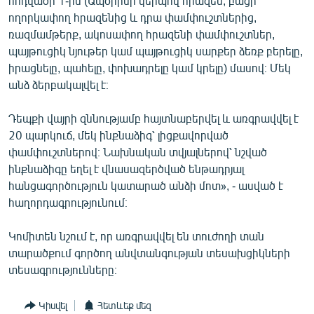
հոդվածի 1-ին (Ապօրինի կերպով հրազեն, բացի
ողորկափող հրազենից և դրա փամփուշտներից,
ռազմամթերք, ակոսափող հրազենի փամփուշտներ,
պայթուցիկ նյութեր կամ պայթուցիկ սարքեր ձեռք բերելը,
իրացնելը, պահելը, փոխադրելը կամ կրելը) մասով։ Մեկ
անձ ձերբակալվել է։
Դեպքի վայրի զննությամբ հայտնաբերվել և առգրավվել է
20 պարկուճ, մեկ ինքնաձիգ՝ լիցքավորված
փամփուշտներով։ Նախնական տվյալներով՝ նշված
ինքնաձիգը եղել է վնասազերծված ենթադրյալ
հանցագործություն կատարած անձի մոտ», - ասված է
հաղորդագրությունում։
Կոմիտեն նշում է, որ առգրավվել են տուժողի տան
տարածքում գործող անվտանգության տեսախցիկների
տեսագրությունները։
Կիսվել
Հետևեք մեզ