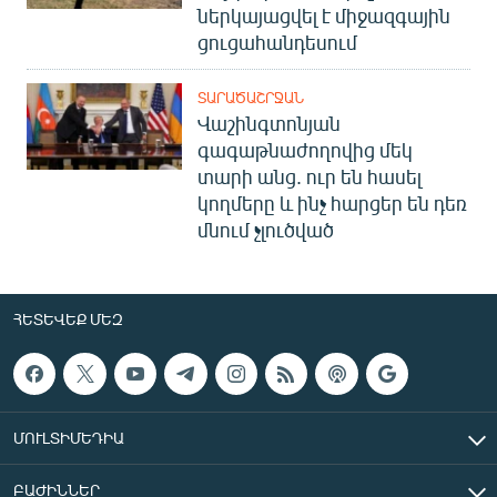
ներկայացվել է միջազգային
ցուցահանդեսում
ՏԱՐԱԾԱՇՐՋԱՆ
Վաշինգտոնյան
գագաթնաժողովից մեկ
տարի անց. ուր են հասել
կողմերը և ինչ հարցեր են դեռ
մնում չլուծված
ՀԵՏԵՎԵՔ ՄԵԶ
ՄՈՒԼՏԻՄԵԴԻԱ
ԲԱԺԻՆՆԵՐ