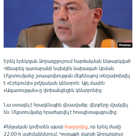
ՄԻՋԱԶԳԱՅԻՆ
ՄՇԱԿՈՒՅԹ
ՍՊՈՐՏ
ՄԵԿՆԱԲԱՆՈՒԹՅՈՒՆ
ՏՏ ԵՒ ԻՆՏԵՐՆԵՏ
ԿՈՐՈՆԱՎԻՐՈՒՍ
Երեկ երեկոյան Ձորաղբյուրում հարձակման ենթարկված
Վճռաբեկ դատարանի նախկին նախագահ Արման
ԱՐԽԻՎ
Մկրտումյանը շտապօգնության մեքենայով տեղափոխվել
ՏԵՍԱՆՅՈՒԹԵՐ
է «Էրեբունի» բժշկական կենտրոն։ Այդ մասին
«Ազատության»-ը փոխանցեցին կենտրոնից։
ԲԱՆԱՎԵՃ
ՁԳՏԵԼՈՎ ԼԱՎԱԳՈՒՅՆԻՆ
Նա ստացել է հրազենային վնասվածք, վերքերը մշակվել
են։ Մկրտումյանը հրաժարվել է հոսպիտալացումից։
ՓՈԴՔԱՍԹ
Քննչական կոմիտեն այսօր
հաղորդեց
, որ երեկ ժամը
Հայերեն
22:00-ի սահմաններում, Կոտայքի մարզի Ձորաղբյուր