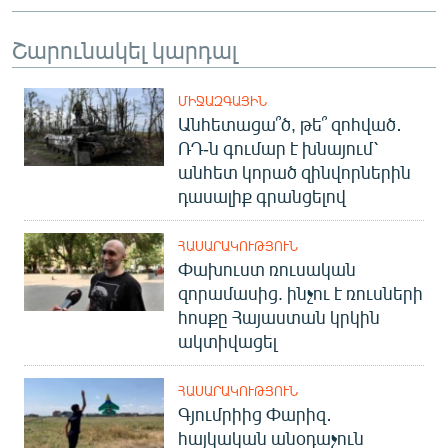
Շարունակել կարդալ
ՄԻՋԱԶԳԱՅԻՆ
Անհետացա՞ծ, թե՞ զոհված․
ՌԴ-ն գումար է խնայում՝
անհետ կորած զինվորներին
դասալիք գրանցելով
ՀԱՍԱՐԱԿՈՒԹՅՈՒՆ
Փախուստ ռուսական
զորամասից. ինչու է ռուսների
հոսքը Հայաստան կրկին
ակտիվացել
ՀԱՍԱՐԱԿՈՒԹՅՈՒՆ
Գյումրիից Փարիզ․
հայկական անօդաչուն