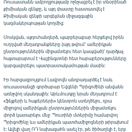
Ռուսաստանն ամբողջությամբ ոչնչացրել է իր տնօրինած
քիմիական զենքը, և այդ փաստը հաստատվել է
Քիմիական զենքի արգելման միջազգային
կազմակերպության կողմից:
Մոսկվան, այդուհանդերձ, պարբերաբար հերքելով իրեն
ուղղված մեղադրանքները (այդ թվում՝ ամերիկյան
ընտրություններին միջամտելու հետ կապված)՝ դարձյալ
հայտարարում է Վաշինգտոնի հետ հարաբերությունները
կարգավորելու պատրաստակամության մասին:
Իր հարցազրույցում Լավրովն անդրադարձել է նաև
ռուսաստանցի գործարար Եվգենի Պրիգոժինի անվանն
առնչվող սկանդալին: Արևմուտքը նրան մեղադրում է
«ֆեյքերի և հաքերների» կենտրոն ստեղծելու, դրա
միջոցով ամերիկյան ընտրություններին միջամտելու
փորձ կատարելու մեջ։ Պուտինի մտերիմը համարվող
Պրիգոժինը ևս ամերիկյան պատժամիջոցների թիրախում
է: Ավելի վաղ ՌԴ նախագահն ասել էր, թե ծիծաղելի է, երբ