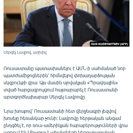
ՄԻՋԱԶԳԱՅԻՆ
ՄՇԱԿՈՒՅԹ
ՍՊՈՐՏ
ՄԵԿՆԱԲԱՆՈՒԹՅՈՒՆ
ՏՏ ԵՒ ԻՆՏԵՐՆԵՏ
Սերգեյ Լավրով, արխիվ
ԿՈՐՈՆԱՎԻՐՈՒՍ
Ռուսաստանը պատասխանելու է ԱՄՆ-ի սահմանած նոր
ԱՐԽԻՎ
պատժամիջոցներին՝ հիմնվելով փոխադարձության
ՏԵՍԱՆՅՈՒԹԵՐ
սկզբունքի վրա: Այս մասին սլովակյան «Պրավդային»
տված հարցազրույցում հայտարարել է Ռուսաստանի
ԲԱՆԱՎԵՃ
արտգործնախարար Սերգեյ Լավրովը։
ՁԳՏԵԼՈՎ ԼԱՎԱԳՈՒՅՆԻՆ
Նրա խոսքով՝ Ռուսաստանի հետ վերջնագրի լեզվով
ՓՈԴՔԱՍԹ
խոսելը հեռանկար չունի: Լավրովը հերթական անգամ
ընդգծել է, որ ռուս-ամերիկյան հարաբերությունների վրա
Հայերեն
ազդում են Միացյալ Նահանգների ներքաղաքական