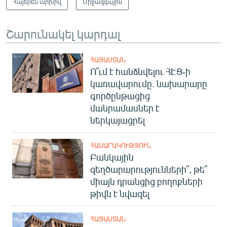
Հայերեն արխիվ
Միջազգային
Շարունակել կարդալ
ՀԱՅԱՍՏԱՆ
Ո՞ւմ է հանձնվելու ՀԷՑ-ի
կառավարումը. նախարարը
գործընթացից
մանրամասներ է
ներկայացրել
ՀԱՍԱՐԱԿՈՒԹՅՈՒՆ
Բանկային
զեղծարարությունների՞, թե՞
միայն դրանցից բողոքների
թիվն է նվազել
ՀԱՅԱՍՏԱՆ