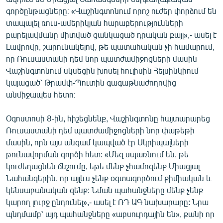
English
գործընթացները։ «Վաշինգտոնում որոշ ուժեր փորձում են
տապալել ռուս-ամերիկյան հարաբերությունների
Русский
բարելավմանը միտված ցանկացած դրական քայլ»,- ասել է
Լավրովը, շարունակելով, թե պատահական չի համարում,
ՀԵՏԵՎԵՔ ՄԵԶ
որ Ռուսաստանի դեմ նոր պատժամիջոցների մասին
Վաշինգտոնում սկսեցին խոսել հուլիսին Հելսինկիում
կայացած՝ Թրամփ-Պուտին գագաթնաժողովից
անմիջապես հետո։
Օգոստոսի 8-ին, հիշեցնենք, Վաշինգտոնը հայտարարեց
«Ազատության» բոլոր կայքերը
Ռուսաստանի դեմ պատժամիջոցների նոր փաթեթի
մասին, որն այս անգամ կապված էր Սկրիպալների
թունավորման գործի հետ: «Մեզ սպառնում են, թե
կուժեղացնեն ճնշումը, եթե մենք չհամոզենք Միացյալ
Նահանգերին, որ այլևս չենք օգտագործում քիմիական և
կենսաբանական զենք: Նման պահանջները մենք չենք
կարող լուրջ ընդունել»,- ասել է ՌԴ ԱԳ նախարարը: Նրա
պնդմամբ՝ այդ պահանջները «աբսուրդային են», քանի որ