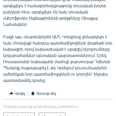
արգելվելու է համագործակցությունը ռուսական խոշոր
բանկերի հետ, արգելվելու են նաև ռուսական
«Աէրոֆլոտի» ինքնաթիռների թռիչքները Միացյալ
Նահանգներ։
Բացի այս, սեպտեմբերին ԱՄՆ Կոնգրեսը քննարկելու է
նաև Մոսկվայի հանդեպ պատժամիջոցների փաթեթի նոր
նախագիծ, որով նախատեսված է արգելել ներդրումները
երկարաժամկետ պետական պարտատոմսերում։ Երեկ
Ռուսաստանի նախագահի մամուլի քարտուղար Դմիտրի
Պեսկովը հայտարարել է, թե Կրմելում կուսումնասիրեն
ամերիկյան նոր պատժամիոջցներն ու կորոշեն՝ ինչպես
պատասխանել դրանց:
Կիսվել
Հետևեք մեզ
Հոդվածը կարող եք գտնել հետևյալ բաժիններում