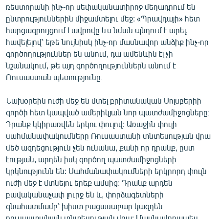
ռեստորանի ինչ-որ սեփականատիրոջ մեղադրում են
ընտրություններին միջամտելու մեջ: «Պրավդայի» հետ
հարցազրույցում Լավրովը ևս նման պնդում է արել,
հավելելով՝ եթե նույնիսկ ինչ-որ մասնավոր անձիք ինչ-որ
գործողություններ են անում, դա ամենևին էլ չի
նշանակում, թե այդ գործողություններն անում է
Ռուսաստան պետությունը։
Նախօրեին ուժի մեջ են մտել բրիտանական Սոլսբերիի
գործի հետ կապված ամերիկյան նոր պատժամիջոցները։
Դրանք կկիրառվեն երկու փուլով: Առաջին փուլի
սահմանափակումները Ռուսաստանի տնտեսության վրա
մեծ ազդեցություն չեն ունանա, քանի որ դրանք, ըստ
էության, արդեն իսկ գործող պատժամիջոցների
կրկնությունն են: Սահմանափակումների երկրորդ փուլն
ուժի մեջ է մտնելու երեք ամսից: Դրանք արդեն
բավականաչափ լուրջ են և, փորձագետների
գնահատմամբ՝ խիստ բացասաբար կազդեն
ռուսաստանյան տնտեսության վրա: Մասնավորապես,