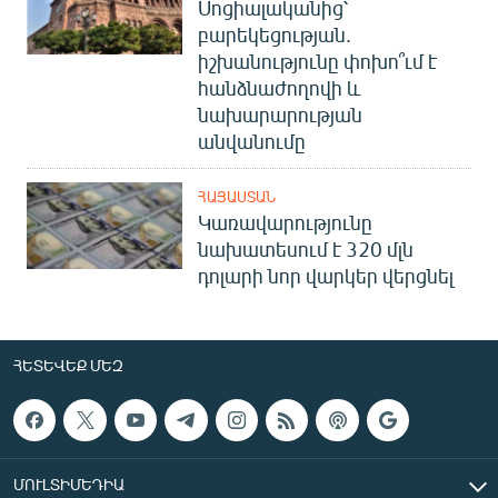
Սոցիալականից՝
բարեկեցության.
իշխանությունը փոխո՞ւմ է
հանձնաժողովի և
նախարարության
անվանումը
ՀԱՅԱՍՏԱՆ
Կառավարությունը
նախատեսում է 320 մլն
դոլարի նոր վարկեր վերցնել
ՀԵՏԵՎԵՔ ՄԵԶ
ՄՈՒԼՏԻՄԵԴԻԱ