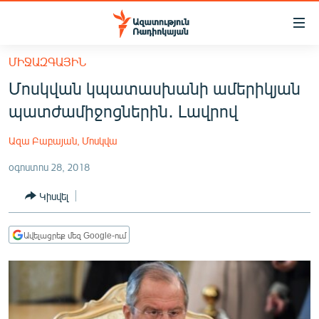
Մատչելիության
հղումներ
Անցնել
ՄԻՋԱԶԳԱՅԻՆ
հիմնական
ԱԶԱՏՈՒԹՅՈՒՆ TV
Մոսկվան կպատասխանի ամերիկյան
բովանդակությանը
ՀԱՅԱՍՏԱՆ
Անցնել
պատժամիջոցներին․ Լավրով
հիմնական
ՔԱՂԱՔԱԿԱՆ
մենյուին
Ազա Բաբայան, Մոսկվա
ԸՆՏՐՈՒԹՅՈՒՆՆԵՐ 2026
Որոնում
օգոստոս 28, 2018
ԻՐԱՎՈՒՆՔ
Կիսվել
ՀԱՍԱՐԱԿՈՒԹՅՈՒՆ
ՏՆՏԵՍՈՒԹՅՈՒՆ
Ավելացրեք մեզ Google-ում
ՂԱՐԱԲԱՂ
ՊԱՏԵՐԱԶՄԻ 6 ՇԱԲԱԹՆԵՐԸ
ՏԱՐԱԾԱՇՐՋԱՆ