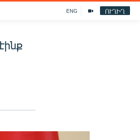
ՈՒՂԻՂ
ENG
էինք