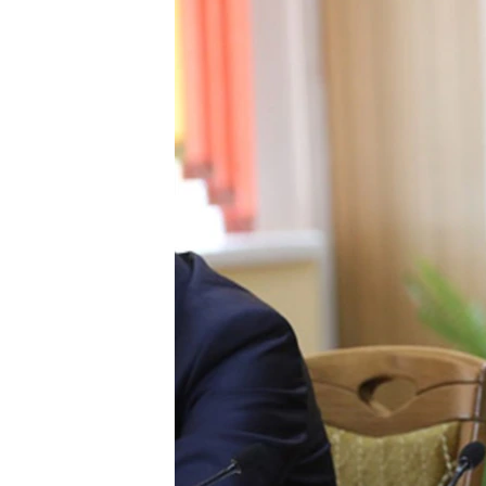
ՄԻՋԱԶԳԱՅԻՆ
ՄՇԱԿՈՒՅԹ
ՍՊՈՐՏ
ՄԵԿՆԱԲԱՆՈՒԹՅՈՒՆ
ՏՏ ԵՒ ԻՆՏԵՐՆԵՏ
ԿՈՐՈՆԱՎԻՐՈՒՍ
ԱՐԽԻՎ
ՏԵՍԱՆՅՈՒԹԵՐ
ԲԱՆԱՎԵՃ
ՁԳՏԵԼՈՎ ԼԱՎԱԳՈՒՅՆԻՆ
ՓՈԴՔԱՍԹ