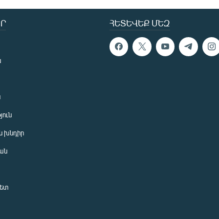
Ր
ՀԵՏԵՎԵՔ ՄԵԶ
ն
ն
յուն
 խնդիր
ան
նետ