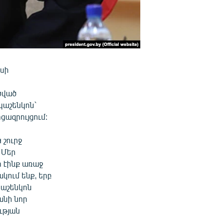
սի
ծված
կաշենկոն`
ազրույցում:
շուրջ
 Մեր
ր էինք առաջ
ակում ենք, երբ
կաշենկոն
անի նոր
ւթյան