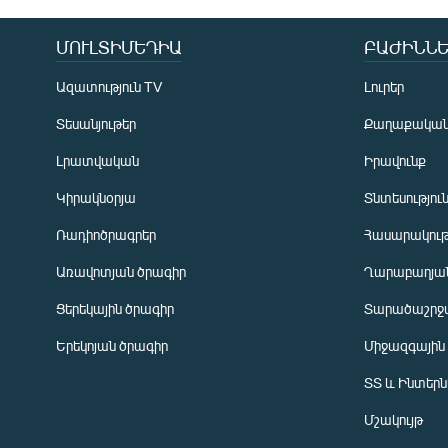
ՄՈՒԼՏԻՄԵԴԻԱ
ԲԱԺԻՆՆԵ
Ազատություն TV
Լուրեր
Տեսանյութեր
Քաղաքակա
Լրատվական
Իրավունք
Կիրակնօրյա
Տնտեսությու
Ռադիոծրագրեր
Հասարակութ
Առավոտյան ծրագիր
Ղարաբաղյան
Ցերեկային ծրագիր
Տարածաշրջ
Հայերեն
Երեկոյան ծրագիր
Միջազգային
English
ՏՏ և Ինտեր
Русский
Մշակույթ