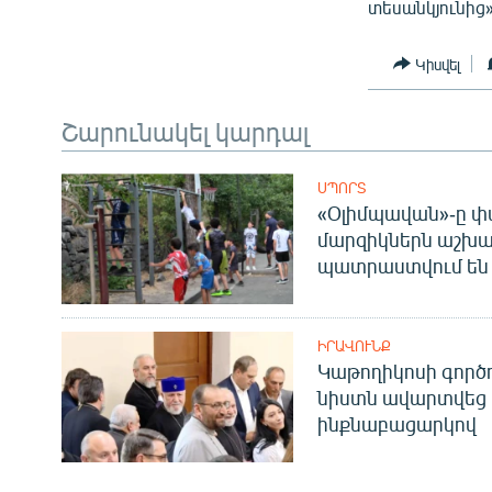
տեսանկյունից»
Կիսվել
Շարունակել կարդալ
ՍՊՈՐՏ
«Օլիմպավան»-ը փ
մարզիկներն աշխա
պատրաստվում են 
ԻՐԱՎՈՒՆՔ
Կաթողիկոսի գոր
նիստն ավարտվեց
ինքնաբացարկով