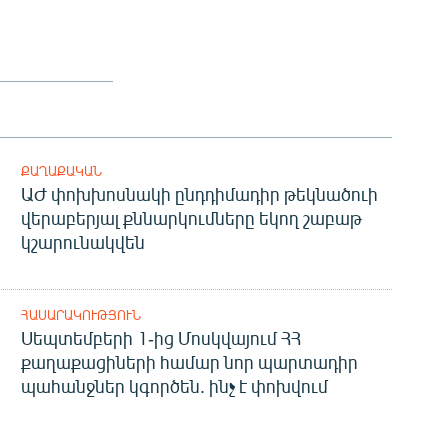
ՔԱՂԱՔԱԿԱՆ
ԱԺ փոխխոսնակի ընդդիմադիր թեկնածուի
վերաբերյալ քննարկումները եկող շաբաթ
կշարունակվեն
ՀԱՍԱՐԱԿՈՒԹՅՈՒՆ
Սեպտեմբերի 1-ից Մոսկվայում ՀՀ
քաղաքացիների համար նոր պարտադիր
պահանջներ կգործեն. ինչ է փոխվում